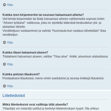
Ylös
Kuinka teen kirjanmerkin tai seuraan haluamaani aihetta?
Voit tehdä kirjanmekin tai tilata haluamasi aiheen valitsemalla sopivan linkin
“Aiheen työkalut” -valikossa, joka on sijoitettu kätevästi keskustelun ylä- ja
alalaidan lähelle.
Viestiketjuun vastaaminen ja valinta “Huomauta kun vastaus lähetetään” tilaa
viestiketjun.
Ylös
Kuinka tilaan haluamani alueen?
Tilataksesi haluamasi alueen, valitse “Tilaa alue” -linkki, aluesivun alalaidassa.
Ylös
Kuinka poistan tilaukseni?
Poistaaksesi tilauksiasi, mene omiin asetuksiisi ja seuraa linkkejä tilauksiisi.
Ylös
Liitetiedostot
Mitkä liitetiedostot ovat sallittuja tällä alueella?
Ylläpitäjä voi määrätä sallitut ja kielletyt liitetiedostojen tyypit. Ota yhteys