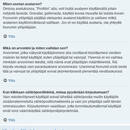
Miten asetan avataren?
Omissa asetuksissa, “Profiilin” alla, voit lisätä avataren käyttämällä jotain
neljästä tavasta: Gravatar, galleriasta, käyttää kuvaa muualta tai ladata kuvan.
Foorumin ylläpitäjä päättää otetaanko avataret käyttöön ja valitsee mitkä
avatarien käyttöönottotavat sallitaan. Jos et voi käyttää avataria, ota yhteyttä
foorumin ylläpitäjään.
Ylös
Mikä on arvonimi ja miten vaihdan sen?
Arvonimet, jotka näkyvät käyttäjänimesi alla osoittavat kirjoittamiesi viestien
määrän tai tietyt käyttäjät, kuten ylläpitäjät tai valvojat. Yleensä et voi vaihtaa
minkään arvonimen tekstiä, sillä nämä ovat ylläpitäjän määrittelemiä. Älä
kirjoita viestejä vain parantaaksesi arvonimeäsi. Useimmat foorumit eivät siedä
tätä ja valvojat tai ylläpitäjät voivat yksinkertaisesti pienentää viestilaskuriasi.
Ylös
Kun klikkaan sähköpostilinkkiä, minua pyydetään kirjautumaan?
Vain rekisteröityneet käyttäjät voivat lähettää sähköpostia muille käyttäjille
sisäänrakennetulla sähköpostilomakkeella ja vain jos ylläpitäjä sallii tämän
ominaisuuden. Kirjautuminen vaaditaan, jotta tunnistautumattomat käyttäjät
eivät voisi väärinkäyttää sähköpostijärjestelmää.
Ylös