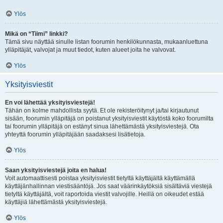
Ylös
Mikä on “Tiimi” linkki?
Tämä sivu näyttää sinulle listan foorumin henkilökunnasta, mukaanluettuna
ylläpitäjät, valvojat ja muut tiedot, kuten alueet joita he valvovat.
Ylös
Yksityisviestit
En voi lähettää yksityisviestejä!
Tähän on kolme mahdollista syytä. Et ole rekisteröitynyt ja/tai kirjautunut
sisään, foorumin ylläpitäjä on poistanut yksityisviestit käytöstä koko foorumilta
tai foorumin ylläpitäjä on estänyt sinua lähettämästä yksityisviestejä. Ota
yhteyttä foorumin ylläpitäjään saadaksesi lisätietoja.
Ylös
Saan yksityisviestejä joita en halua!
Voit automaattisesti poistaa yksityisviestit tietyltä käyttäjältä käyttämällä
käyttäjänhallinnan viestisääntöjä. Jos saat väärinkäytöksiä sisältäviä viestejä
tietyltä käyttäjältä, voit raportoida viestit valvojille. Heillä on oikeudet estää
käyttäjiä lähettämästä yksityisviestejä.
Ylös