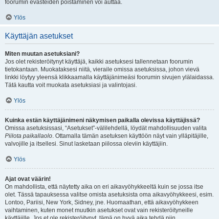
foorumin evästeiden poistaminen voi auttaa.
Ylös
Käyttäjän asetukset
Miten muutan asetuksiani?
Jos olet rekisteröitynyt käyttäjä, kaikki asetuksesi tallennetaan foorumin
tietokantaan. Muokataksesi niitä, vieraile omissa asetuksissa, johon vievä
linkki löytyy yleensä klikkaamalla käyttäjänimeäsi foorumin sivujen ylälaidassa.
Tätä kautta voit muokata asetuksiasi ja valintojasi.
Ylös
Kuinka estän käyttäjänimeni näkymisen paikalla olevissa käyttäjissä?
Omissa asetuksissasi, “Asetukset”-välilehdellä, löydät mahdollisuuden valita
Piilota paikallaolo
. Ottamalla tämän asetuksen käyttöön näyt vain ylläpitäjille,
valvojille ja itsellesi. Sinut lasketaan piilossa oleviin käyttäjiin.
Ylös
Ajat ovat väärin!
On mahdollista, että näytetty aika on eri aikavyöhykkeeltä kuin se jossa itse
olet. Tässä tapauksessa valitse omista asetuksista oma aikavyöhykkeesi, esim.
Lontoo, Pariisi, New York, Sidney, jne. Huomaathan, että aikavyöhykkeen
vaihtaminen, kuten monet muutkin asetukset ovat vain rekisteröityneille
käyttäjille. Jos et ole rekisteröitynyt, tämä on hyvä aika tehdä niin.