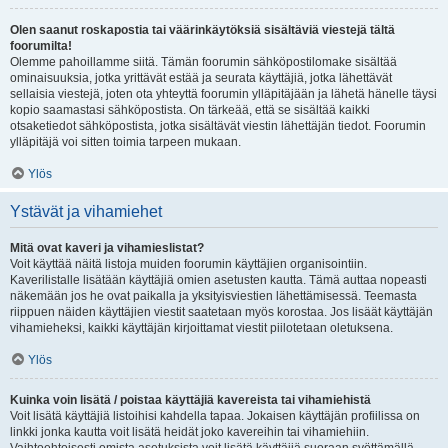
Olen saanut roskapostia tai väärinkäytöksiä sisältäviä viestejä tältä
foorumilta!
Olemme pahoillamme siitä. Tämän foorumin sähköpostilomake sisältää
ominaisuuksia, jotka yrittävät estää ja seurata käyttäjiä, jotka lähettävät
sellaisia viestejä, joten ota yhteyttä foorumin ylläpitäjään ja lähetä hänelle täysi
kopio saamastasi sähköpostista. On tärkeää, että se sisältää kaikki
otsaketiedot sähköpostista, jotka sisältävät viestin lähettäjän tiedot. Foorumin
ylläpitäjä voi sitten toimia tarpeen mukaan.
Ylös
Ystävät ja vihamiehet
Mitä ovat kaveri ja vihamieslistat?
Voit käyttää näitä listoja muiden foorumin käyttäjien organisointiin.
Kaverilistalle lisätään käyttäjiä omien asetusten kautta. Tämä auttaa nopeasti
näkemään jos he ovat paikalla ja yksityisviestien lähettämisessä. Teemasta
riippuen näiden käyttäjien viestit saatetaan myös korostaa. Jos lisäät käyttäjän
vihamieheksi, kaikki käyttäjän kirjoittamat viestit piilotetaan oletuksena.
Ylös
Kuinka voin lisätä / poistaa käyttäjiä kavereista tai vihamiehistä
Voit lisätä käyttäjiä listoihisi kahdella tapaa. Jokaisen käyttäjän profiilissa on
linkki jonka kautta voit lisätä heidät joko kavereihin tai vihamiehiin.