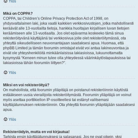
Ylös
Mikä on COPPA?
COPPA, tai Children’s Online Privacy Protection Act of 1998, on
yhdysvaltalainen laki, joka vaatii kaikkien verkkosivustojen, jotka mahdollisesti
keräävät alle 13-vuotiailta tietoja, hankkia huoltajan kirjallisen luvan tietojen
keräämiseen alle 13-vuotiaalta. Jos olet epävarma koskeeko tämä sinua
rekisteröityvänä käyttäjänä tai verkkosivua jolle olet rekisteröitymässä, ota
yhteyttä oikeudelliseen neuvonantajaan saadaksesi apua. Huomaa, että
phpBB Limited ja tämän foorumin omistajat eivät voi antaa lakineuvontaa ja
eivät ole yhteyshenkilöitä minkäänlaisissa lakiasioissa, lukuunottamatta
kysymystä “Keneen minun tulee olla yhteydessä väärinkäytöstapauksissa tai
lakiasioissa tähän foorumiin liittyen?”.
Ylös
Miksi en voi rekisteröityä?
On mahdollista, että foorumin ylläpitäjä on poistanut rekisteröinnin käytöstä
estääkseen uusia vierailijoita rekisteröitymästä. Foorumin ylläpitäjä on voinut
myös asettaa porttikiellon IP-osoitteellesi tai estänyt valitsemasi
käyttäjätunnuksen rekisteröinnin. Ota yhteyttä foorumin ylläpitäjään saadaksesi
apua.
Ylös
Rekisteröidyin, mutta en voi kirjautua!
Tarkista ensin käyttäjätunnuksesi ja salasanasi. Jos ne ovat oikein, yksi