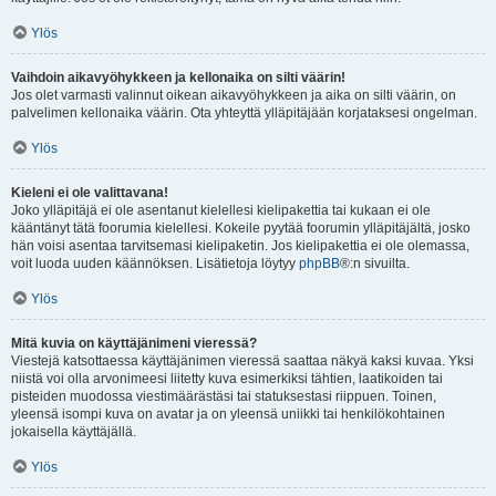
Ylös
Vaihdoin aikavyöhykkeen ja kellonaika on silti väärin!
Jos olet varmasti valinnut oikean aikavyöhykkeen ja aika on silti väärin, on
palvelimen kellonaika väärin. Ota yhteyttä ylläpitäjään korjataksesi ongelman.
Ylös
Kieleni ei ole valittavana!
Joko ylläpitäjä ei ole asentanut kielellesi kielipakettia tai kukaan ei ole
kääntänyt tätä foorumia kielellesi. Kokeile pyytää foorumin ylläpitäjältä, josko
hän voisi asentaa tarvitsemasi kielipaketin. Jos kielipakettia ei ole olemassa,
voit luoda uuden käännöksen. Lisätietoja löytyy
phpBB
®:n sivuilta.
Ylös
Mitä kuvia on käyttäjänimeni vieressä?
Viestejä katsottaessa käyttäjänimen vieressä saattaa näkyä kaksi kuvaa. Yksi
niistä voi olla arvonimeesi liitetty kuva esimerkiksi tähtien, laatikoiden tai
pisteiden muodossa viestimäärästäsi tai statuksestasi riippuen. Toinen,
yleensä isompi kuva on avatar ja on yleensä uniikki tai henkilökohtainen
jokaisella käyttäjällä.
Ylös