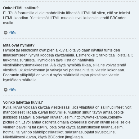
Onko HTML sallittu?
Ei. Tällä foorumilla ei ole mahdollista lähettää HTML:ää siten, että se toimisi
HTML-koodina. Yleisimmät HTML-muotoilut voi kuitenkin tehdä BBCoden
avulla.
Ylös
Mitä ovat hymiöt?
Hymiöt tai emoticonit ovat pieniä kuvia joita voidaan käyttää tunteiden
ilmaisemiseen lyhyitä koodeja käyttämällä. Esimerkiksi :) tarkoittaa iloista ja :(
tarkoittaa surullista. Hymiöiden täysi lista on nähtävillä
viestinlähetyslomakkeessa. Älä käytä hymiöitä liikaa, sillä ne voivat tehdä
viestistä lukukelvottoman ja valvoja voi poistaa niitä tai viestin kokonaan.
Foorumin ylläpitäjä on voinut myös määritellä rajan yksittäisen viestin
hymiöiden määrälle.
Ylös
Voinko lähettää kuvia?
Kyllä, kuvia voidaan käyttää viesteissäsi. Jos ylläpitäjä on sallinut liitteet, voit
mahdollisesti ladata kuvan foorumille. Muutoin sinun täytyy antaa osoite
julkisesti saatavilla olevaan kuvaan, esim. http://www.example.com/my-
picture.gif. Et voi antaa osoitetta omalla koneellasi oleviin kuviin (ellei se ole
yleinen palvelin) tai kuviin, jotka ovat käyttäjätunnistuksen takana, esim.
hotmail tai yahoo sähköpostilaatikot, salasanasuojatut sivustot, jne.
Näyttääksesi kuvan, käytä BBCoden [img]-tagia.