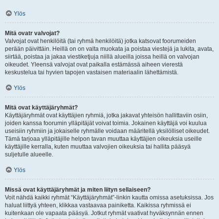
Ylös
Mitä ovatr valvojat?
Valvojat ovat henkilöitä (tai ryhmä henkilöitä) jotka katsovat foorumeiden
perään päivittäin. Heillä on on valta muokata ja poistaa viestejä ja lukita, avata,
siirtää, poistaa ja jakaa viestiketjuja niillä alueilla joissa heillä on valvojan
oikeudet. Yleensä valvojat ovat paikalla estämässä aiheen vierestä
keskustelua tai hyvien tapojen vastaisen materiaalin lähettämistä.
Ylös
Mitä ovat käyttäjäryhmät?
Käyttäjäryhmät ovat käyttäjien ryhmiä, jotka jakavat yhteisön hallittaviin osiin,
joiden kanssa foorumin ylläpitäjät voivat toimia. Jokainen käyttäjä voi kuulua
useisiin ryhmiin ja jokaiselle ryhmälle voidaan määritellä yksilölliset oikeudet.
Tämä tarjoaa ylläpitäjille helpon tavan muuttaa käyttäjien oikeuksia useille
käyttäjille kerralla, kuten muuttaa valvojien oikeuksia tai hallita pääsyä
suljetulle alueelle.
Ylös
Missä ovat käyttäjäryhmät ja miten liityn sellaiseen?
Voit nähdä kaikki ryhmät “Käyttäjäryhmät”-linkin kautta omissa asetuksissa. Jos
haluat liittyä yhteen, klikkaa vastaavaa painiketta. Kaikissa ryhmissä ei
kuitenkaan ole vapaata pääsyä. Jotkut ryhmät vaativat hyväksynnän ennen