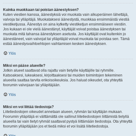
Kuinka muokkaan tai poistan äänestyksen?
Kuten viestien kanssa, äänestyksiä voi muokata vain alkuperäinen lähettäjä,
valvoja tai ylläpitäjä. Muokataksesi äänestystä, muokkaa ensimmäistä viestiä
viestiketjussa. Äänestys on aina kytketty viestiketjun ensimmäiseen viestiin.
Jos kukaan ei ole vielä äänestänyt, käyttäjät voivat poistaa äänestyksen tai
muokata mitä tahansa äänestyksen asetusta. Jos käyttäjät ovat kuitenkin jo
äänestäneet, vain valvojat tai ylläpitäjät voivat muokata tai poistaa sen. Tämä
estää äänestysvaihtoehtojen vaihtamisen kesken äänestyksen.
Ylös
Miksi en pääse alueelle?
Jotkin alueet saattavat olla rajattu vain tietyille käyttäjille tai ryhmille.
Katsoaksesi, lukeaksesi, kirjoittaaksesi tai muiden toimintojen tekeminen
alueella saattaa tarvita erikoisoikeuksia. Jos haluat oikeudet, ota yhteyttä
foorumin valvojaan tai ylläpitäjään.
Ylös
Miksi en voi liittää tiedostoja?
Liitetiedostojen oikeudet annetaan alueen, ryhmän tai käyttäjän mukaan.
Foorumin ylläpitäjä ei välttämättä ole sallinut liitetiedostojen liittämistä tietyllä
alueella tai vain tietyt ryhmät saattavat pystyä liittämään tiedostoja. Ota yhteyttä
foorumin ylläpitäjään jos et tiedä miksi et voi lisätä liitetiedostoja.