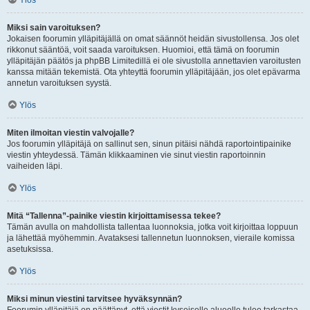
Ylös
Miksi sain varoituksen?
Jokaisen foorumin ylläpitäjällä on omat säännöt heidän sivustollensa. Jos olet
rikkonut sääntöä, voit saada varoituksen. Huomioi, että tämä on foorumin
ylläpitäjän päätös ja phpBB Limitedillä ei ole sivustolla annettavien varoitusten
kanssa mitään tekemistä. Ota yhteyttä foorumin ylläpitäjään, jos olet epävarma
annetun varoituksen syystä.
Ylös
Miten ilmoitan viestin valvojalle?
Jos foorumin ylläpitäjä on sallinut sen, sinun pitäisi nähdä raportointipainike
viestin yhteydessä. Tämän klikkaaminen vie sinut viestin raportoinnin
vaiheiden läpi.
Ylös
Mitä “Tallenna”-painike viestin kirjoittamisessa tekee?
Tämän avulla on mahdollista tallentaa luonnoksia, jotka voit kirjoittaa loppuun
ja lähettää myöhemmin. Avataksesi tallennetun luonnoksen, vieraile komissa
asetuksissa.
Ylös
Miksi minun viestini tarvitsee hyväksynnän?