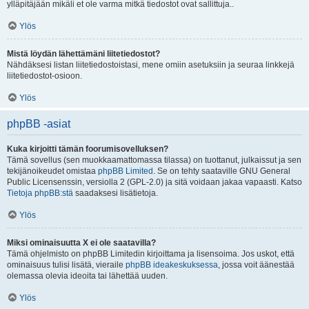
ylläpitäjään mikäli et ole varma mitkä tiedostot ovat sallittuja..
Ylös
Mistä löydän lähettämäni liitetiedostot?
Nähdäksesi listan liitetiedostoistasi, mene omiin asetuksiin ja seuraa linkkejä
liitetiedostot-osioon.
Ylös
phpBB -asiat
Kuka kirjoitti tämän foorumisovelluksen?
Tämä sovellus (sen muokkaamattomassa tilassa) on tuottanut, julkaissut ja sen
tekijänoikeudet omistaa
phpBB Limited
. Se on tehty saataville GNU General
Public Licensenssin, versiolla 2 (GPL-2.0) ja sitä voidaan jakaa vapaasti. Katso
Tietoja phpBB:stä
saadaksesi lisätietoja.
Ylös
Miksi ominaisuutta X ei ole saatavilla?
Tämä ohjelmisto on phpBB Limitedin kirjoittama ja lisensoima. Jos uskot, että
ominaisuus tulisi lisätä, vieraile
phpBB ideakeskuksessa
, jossa voit äänestää
olemassa olevia ideoita tai lähettää uuden.
Ylös