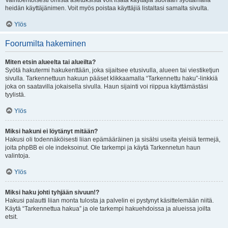
Vaihtoehtoisesti omista asetuksista voit lisätä käyttäjiä suoraan syöttämällä
heidän käyttäjänimen. Voit myös poistaa käyttäjiä listaltasi samalta sivulta.
Ylös
Foorumilta hakeminen
Miten etsin alueelta tai alueilta?
Syötä hakutermi hakukenttään, joka sijaitsee etusivulla, alueen tai viestiketjun
sivulla. Tarkennettuun hakuun pääset klikkaamalla “Tarkennettu haku”-linkkiä
joka on saatavilla jokaisella sivulla. Haun sijainti voi riippua käyttämästäsi
tyylistä.
Ylös
Miksi hakuni ei löytänyt mitään?
Hakusi oli todennäköisesti liian epämääräinen ja sisälsi useita yleisiä termejä,
joita phpBB ei ole indeksoinut. Ole tarkempi ja käytä Tarkennetun haun
valintoja.
Ylös
Miksi haku johti tyhjään sivuun!?
Hakusi palautti liian monta tulosta ja palvelin ei pystynyt käsittelemään niitä.
Käytä “Tarkennettua hakua” ja ole tarkempi hakuehdoissa ja alueissa joilta
etsit.