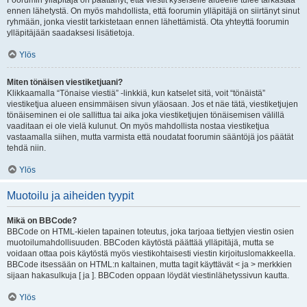
Foorumin ylläpitäjä on päättänyt, että viestit kyseiselle alueelle tulee tarkastaa
ennen lähetystä. On myös mahdollista, että foorumin ylläpitäjä on siirtänyt sinut
ryhmään, jonka viestit tarkistetaan ennen lähettämistä. Ota yhteyttä foorumin
ylläpitäjään saadaksesi lisätietoja.
Ylös
Miten tönäisen viestiketjuani?
Klikkaamalla “Tönaise viestiä” -linkkiä, kun katselet sitä, voit “tönäistä”
viestiketjua alueen ensimmäisen sivun yläosaan. Jos et näe tätä, viestiketjujen
tönäiseminen ei ole sallittua tai aika joka viestiketjujen tönäisemisen välillä
vaaditaan ei ole vielä kulunut. On myös mahdollista nostaa viestiketjua
vastaamalla siihen, mutta varmista että noudatat foorumin sääntöjä jos päätät
tehdä niin.
Ylös
Muotoilu ja aiheiden tyypit
Mikä on BBCode?
BBCode on HTML-kielen tapainen toteutus, joka tarjoaa tiettyjen viestin osien
muotoilumahdollisuuden. BBCoden käytöstä päättää ylläpitäjä, mutta se
voidaan ottaa pois käytöstä myös viestikohtaisesti viestin kirjoituslomakkeella.
BBCode itsessään on HTML:n kaltainen, mutta tagit käyttävät < ja > merkkien
sijaan hakasulkuja [ ja ]. BBCoden oppaan löydät viestinlähetyssivun kautta.
Ylös