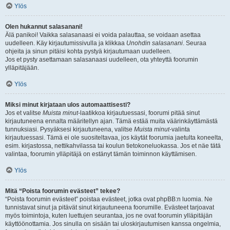
Ylös
Olen hukannut salasanani!
Älä panikoi! Vaikka salasanaasi ei voida palauttaa, se voidaan asettaa
uudelleen. Käy kirjautumissivulla ja klikkaa
Unohdin salasanani
. Seuraa
ohjeita ja sinun pitäisi kohta pystyä kirjautumaan uudelleen.
Jos et pysty asettamaan salasanaasi uudelleen, ota yhteyttä foorumin
ylläpitäjään.
Ylös
Miksi minut kirjataan ulos automaattisesti?
Jos et valitse
Muista minut
-laatikkoa kirjautuessasi, foorumi pitää sinut
kirjautuneena ennalta määritellyn ajan. Tämä estää muita väärinkäyttämästä
tunnuksiasi. Pysyäksesi kirjautuneena, valitse
Muista minut
-valinta
kirjautuessasi. Tämä ei ole suositeltavaa, jos käytät foorumia jaetulta koneelta,
esim. kirjastossa, nettikahvilassa tai koulun tietokoneluokassa. Jos et näe tätä
valintaa, foorumin ylläpitäjä on estänyt tämän toiminnon käyttämisen.
Ylös
Mitä “Poista foorumin evästeet” tekee?
“Poista foorumin evästeet” poistaa evästeet, jotka ovat phpBB:n luomia. Ne
tunnistavat sinut ja pitävät sinut kirjautuneena foorumille. Evästeet tarjoavat
myös toimintoja, kuten luettujen seurantaa, jos ne ovat foorumin ylläpitäjän
käyttöönottamia. Jos sinulla on sisään tai uloskirjautumisen kanssa ongelmia,