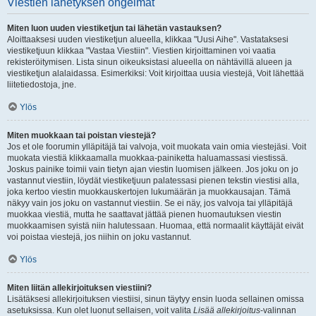
Viestien lähetyksen ongelmat
Miten luon uuden viestiketjun tai lähetän vastauksen?
Aloittaaksesi uuden viestiketjun alueella, klikkaa "Uusi Aihe". Vastataksesi
viestiketjuun klikkaa "Vastaa Viestiin". Viestien kirjoittaminen voi vaatia
rekisteröitymisen. Lista sinun oikeuksistasi alueella on nähtävillä alueen ja
viestiketjun alalaidassa. Esimerkiksi: Voit kirjoittaa uusia viestejä, Voit lähettää
liitetiedostoja, jne.
Ylös
Miten muokkaan tai poistan viestejä?
Jos et ole foorumin ylläpitäjä tai valvoja, voit muokata vain omia viestejäsi. Voit
muokata viestiä klikkaamalla muokkaa-painiketta haluamassasi viestissä.
Joskus painike toimii vain tietyn ajan viestin luomisen jälkeen. Jos joku on jo
vastannut viestiin, löydät viestiketjuun palatessasi pienen tekstin viestisi alla,
joka kertoo viestin muokkauskertojen lukumäärän ja muokkausajan. Tämä
näkyy vain jos joku on vastannut viestiin. Se ei näy, jos valvoja tai ylläpitäjä
muokkaa viestiä, mutta he saattavat jättää pienen huomautuksen viestin
muokkaamisen syistä niin halutessaan. Huomaa, että normaalit käyttäjät eivät
voi poistaa viestejä, jos niihin on joku vastannut.
Ylös
Miten liitän allekirjoituksen viestiini?
Lisätäksesi allekirjoituksen viestiisi, sinun täytyy ensin luoda sellainen omissa
asetuksissa. Kun olet luonut sellaisen, voit valita
Lisää allekirjoitus
-valinnan