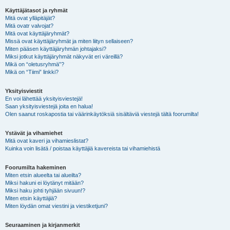
Käyttäjätasot ja ryhmät
Mitä ovat ylläpitäjät?
Mitä ovatr valvojat?
Mitä ovat käyttäjäryhmät?
Missä ovat käyttäjäryhmät ja miten liityn sellaiseen?
Miten pääsen käyttäjäryhmän johtajaksi?
Miksi jotkut käyttäjäryhmät näkyvät eri väreillä?
Mikä on “oletusryhmä”?
Mikä on “Tiimi” linkki?
Yksityisviestit
En voi lähettää yksityisviestejä!
Saan yksityisviestejä joita en halua!
Olen saanut roskapostia tai väärinkäytöksiä sisältäviä viestejä tältä foorumilta!
Ystävät ja vihamiehet
Mitä ovat kaveri ja vihamieslistat?
Kuinka voin lisätä / poistaa käyttäjiä kavereista tai vihamiehistä
Foorumilta hakeminen
Miten etsin alueelta tai alueilta?
Miksi hakuni ei löytänyt mitään?
Miksi haku johti tyhjään sivuun!?
Miten etsin käyttäjiä?
Miten löydän omat viestini ja viestiketjuni?
Seuraaminen ja kirjanmerkit