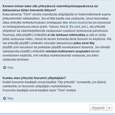
Keneen minun tulee olla yhteydessä väärinkäytöstapauksissa tai
lakiasioissa tähän foorumiin liittyen?
Kuka tahansa “Tiimi”-sivulla mainituista ylläpitäjistä on todennäköisesti sopiva
yhteyshenkilö valituksillesi. Jos et tätä kautta saa vastausta, sinun kannattaa
ottaa yhteyttä verkkotunnuksen omistajaan (tee
whois-kysely
) tai jos kyseessä
on ilmaispalvelussa oleva (esim. Yahoo!, free.fr, f2s.com, jne.), ota yhteyttä
ylläpitoon tai väärinkäytöksistä vastaavaan osastoon kyseisessä palvelussa.
Huomaa, että phpBB Limitedillä
ei ole lainkaan toimivaltaa
ja sitä ei voida
pitää vastuussa miten, missä tai kenen toimesta tämä foorumi on käytössä. Älä
ota yhteyttä phpBB Limitediin missään lakiasioissa
jotka eivät liity
phpBB.com-sivustoon tai pelkkään phpBB-sovellukseen itseensä. Jos lähetät
sähköpostia phpBB Limitedille
mistään kolmannen osapuolen
tämän
sovelluksen käytöstä, voit odottaa niukkasanaista vastausta, jos edes
vastausta lainkaan.
Ylös
Kuinka otan yhteyttä foorumin ylläpitäjään?
Kaikki foorumin käyttäjät voivat käyttää “Ota yhteyttä” -lomaketta, jos täämä
vaihtoehto on foorumin ylläpitäjän mahdollistama.
Foorumin käyttäjät voivat käyttää myös “Tiimi”-linkkiä.
Ylös
Hyppää