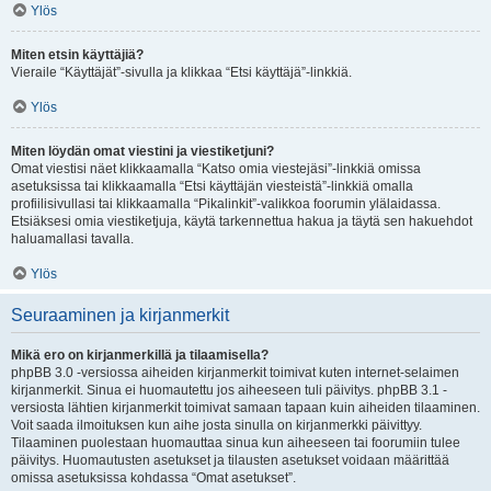
Ylös
Miten etsin käyttäjiä?
Vieraile “Käyttäjät”-sivulla ja klikkaa “Etsi käyttäjä”-linkkiä.
Ylös
Miten löydän omat viestini ja viestiketjuni?
Omat viestisi näet klikkaamalla “Katso omia viestejäsi”-linkkiä omissa
asetuksissa tai klikkaamalla “Etsi käyttäjän viesteistä”-linkkiä omalla
profiilisivullasi tai klikkaamalla “Pikalinkit”-valikkoa foorumin ylälaidassa.
Etsiäksesi omia viestiketjuja, käytä tarkennettua hakua ja täytä sen hakuehdot
haluamallasi tavalla.
Ylös
Seuraaminen ja kirjanmerkit
Mikä ero on kirjanmerkillä ja tilaamisella?
phpBB 3.0 -versiossa aiheiden kirjanmerkit toimivat kuten internet-selaimen
kirjanmerkit. Sinua ei huomautettu jos aiheeseen tuli päivitys. phpBB 3.1 -
versiosta lähtien kirjanmerkit toimivat samaan tapaan kuin aiheiden tilaaminen.
Voit saada ilmoituksen kun aihe josta sinulla on kirjanmerkki päivittyy.
Tilaaminen puolestaan huomauttaa sinua kun aiheeseen tai foorumiin tulee
päivitys. Huomautusten asetukset ja tilausten asetukset voidaan määrittää
omissa asetuksissa kohdassa “Omat asetukset”.