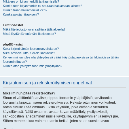
Mikä ero on kirjanmerkillä ja tilaamisella?
Kuinka teen kirjanmerkin tai seuraan haluamaani aihetta?
Kuinka tilaan haluamani alueen?
Kuinka poistan tilaukseni?
Liitetiedostot
Mitkä liitetiedostot ovat sallittuja tällä alueella?
Mistä löydän lähettämäni liitetiedostot?
phpBB -asiat
Kuka kirjoitti tämän foorumisovelluksen?
Miksi ominaisuutta X ei ole saatavilla?
Keneen minun tulee olla yhteydessä väärinkäytöstapauksissa tai lakiasioissa tähän
foorumiin liittyen?
Kuinka otan yhteyttä foorumin ylläpitäjään?
Kirjautumisen ja rekisteröitymisen ongelmat
Miksi minun pitää rekisteröityä?
Sinun ei välttämättä tarvitse, riippuu foorumin ylläpitäjästä, tarvitaanko
foorumilla kirjoittamiseen rekisteröitymistä. Rekisteröityminen voi kuitenkin
antaa sinulle lisää ominaisuuksia käyttöön, jotka eivät ole vieraiden
käytettävissä. Näitä ovat mm. avatar-kuvan määrittely, yksityisviestit,
sähköpostien lähettäminen muille käyttäjille, käyttäjäryhmien jäsenyys jne.
Siihen menee aikaa vain muutamia hetkiä, joten se on suositeltavaa.