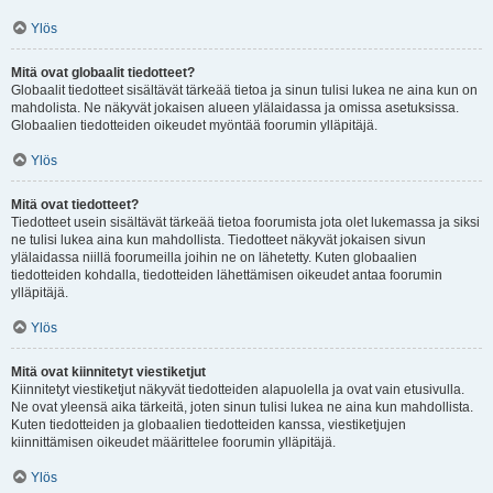
Ylös
Mitä ovat globaalit tiedotteet?
Globaalit tiedotteet sisältävät tärkeää tietoa ja sinun tulisi lukea ne aina kun on
mahdolista. Ne näkyvät jokaisen alueen ylälaidassa ja omissa asetuksissa.
Globaalien tiedotteiden oikeudet myöntää foorumin ylläpitäjä.
Ylös
Mitä ovat tiedotteet?
Tiedotteet usein sisältävät tärkeää tietoa foorumista jota olet lukemassa ja siksi
ne tulisi lukea aina kun mahdollista. Tiedotteet näkyvät jokaisen sivun
ylälaidassa niillä foorumeilla joihin ne on lähetetty. Kuten globaalien
tiedotteiden kohdalla, tiedotteiden lähettämisen oikeudet antaa foorumin
ylläpitäjä.
Ylös
Mitä ovat kiinnitetyt viestiketjut
Kiinnitetyt viestiketjut näkyvät tiedotteiden alapuolella ja ovat vain etusivulla.
Ne ovat yleensä aika tärkeitä, joten sinun tulisi lukea ne aina kun mahdollista.
Kuten tiedotteiden ja globaalien tiedotteiden kanssa, viestiketjujen
kiinnittämisen oikeudet määrittelee foorumin ylläpitäjä.
Ylös