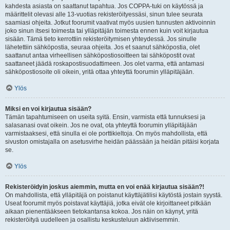
kahdesta asiasta on saattanut tapahtua. Jos COPPA-tuki on käytössä ja
määrittelit olevasi alle 13-vuotias rekisteröityessäsi, sinun tulee seurata
saamiasi ohjeita. Jotkut foorumit vaativat myös uusien tunnusten aktivoinnin
joko sinun itsesi toimesta tai ylläpitäjän toimesta ennen kuin voit kirjautua
sisään. Tämä tieto kerrottiin rekisteröitymisen yhteydessä. Jos sinulle
lähetettiin sähköpostia, seuraa ohjeita. Jos et saanut sähköpostia, olet
saattanut antaa virheellisen sähköpostiosoitteen tai sähköpostit ovat
saattaneet jäädä roskapostisuodattimeen. Jos olet varma, että antamasi
sähköpostiosoite oli oikein, yritä ottaa yhteyttä foorumin ylläpitäjään.
Ylös
Miksi en voi kirjautua sisään?
Tämän tapahtumiseen on useita syitä. Ensin, varmista että tunnuksesi ja
salasanasi ovat oikein. Jos ne ovat, ota yhteyttä foorumin ylläpitäjään
varmistaaksesi, että sinulla ei ole porttikieltoja. On myös mahdollista, että
sivuston omistajalla on asetusvirhe heidän päässään ja heidän pitäisi korjata
se.
Ylös
Rekisteröidyin joskus aiemmin, mutta en voi enää kirjautua sisään?!
On mahdollista, että ylläpitäjä on poistanut käyttäjätilisi käytöstä jostain syystä.
Useat foorumit myös poistavat käyttäjiä, jotka eivät ole kirjoittaneet pitkään
aikaan pienentääkseen tietokantansa kokoa. Jos näin on käynyt, yritä
rekisteröityä uudelleen ja osallistu keskusteluun aktiivisemmin.