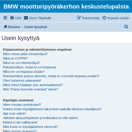
BMW moottoripyöräkerhon keskustelupalsta
UKK
Viesti Ylläpidolle
Rekisteröidy
Kirjaudu sisään
E
Etusivu
Usein kysyttyä
t
Usein kysyttyä
s
i
Kirjautumisen ja rekisteröitymisen ongelmat
Miksi minun pitää rekisteröityä?
Mikä on COPPA?
Miksi en voi rekisteröityä?
Rekisteröidyin, mutta en voi kirjautua!
Miksi en voi kirjautua sisään?
Rekisteröidyin joskus aiemmin, mutta en voi enää kirjautua sisään?!
Olen hukannut salasanani!
Miksi minut kirjataan ulos automaattisesti?
Mitä “Poista foorumin evästeet” tekee?
Käyttäjän asetukset
Miten muutan asetuksiani?
Kuinka estän käyttäjänimeni näkymisen paikalla olevissa käyttäjissä?
Ajat ovat väärin!
Vaihdoin aikavyöhykkeen ja kellonaika on silti väärin!
Kieleni ei ole valittavana!
Mitä kuvia on käyttäjänimeni vieressä?
Miten asetan avataren?