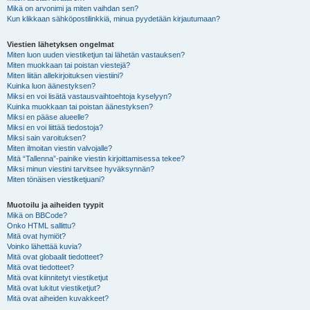
Mikä on arvonimi ja miten vaihdan sen?
Kun klikkaan sähköpostilinkkiä, minua pyydetään kirjautumaan?
Viestien lähetyksen ongelmat
Miten luon uuden viestiketjun tai lähetän vastauksen?
Miten muokkaan tai poistan viestejä?
Miten liitän allekirjoituksen viestiini?
Kuinka luon äänestyksen?
Miksi en voi lisätä vastausvaihtoehtoja kyselyyn?
Kuinka muokkaan tai poistan äänestyksen?
Miksi en pääse alueelle?
Miksi en voi liittää tiedostoja?
Miksi sain varoituksen?
Miten ilmoitan viestin valvojalle?
Mitä “Tallenna”-painike viestin kirjoittamisessa tekee?
Miksi minun viestini tarvitsee hyväksynnän?
Miten tönäisen viestiketjuani?
Muotoilu ja aiheiden tyypit
Mikä on BBCode?
Onko HTML sallittu?
Mitä ovat hymiöt?
Voinko lähettää kuvia?
Mitä ovat globaalit tiedotteet?
Mitä ovat tiedotteet?
Mitä ovat kiinnitetyt viestiketjut
Mitä ovat lukitut viestiketjut?
Mitä ovat aiheiden kuvakkeet?