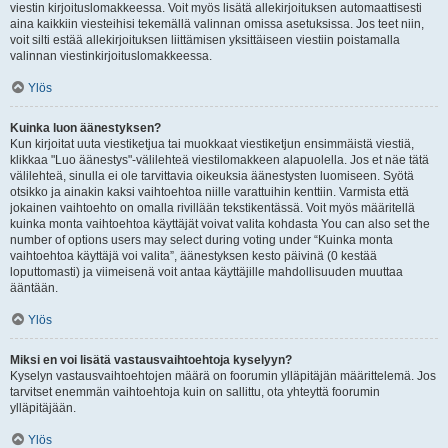
viestin kirjoituslomakkeessa. Voit myös lisätä allekirjoituksen automaattisesti
aina kaikkiin viesteihisi tekemällä valinnan omissa asetuksissa. Jos teet niin,
voit silti estää allekirjoituksen liittämisen yksittäiseen viestiin poistamalla
valinnan viestinkirjoituslomakkeessa.
Ylös
Kuinka luon äänestyksen?
Kun kirjoitat uuta viestiketjua tai muokkaat viestiketjun ensimmäistä viestiä,
klikkaa "Luo äänestys"-välilehteä viestilomakkeen alapuolella. Jos et näe tätä
välilehteä, sinulla ei ole tarvittavia oikeuksia äänestysten luomiseen. Syötä
otsikko ja ainakin kaksi vaihtoehtoa niille varattuihin kenttiin. Varmista että
jokainen vaihtoehto on omalla rivillään tekstikentässä. Voit myös määritellä
kuinka monta vaihtoehtoa käyttäjät voivat valita kohdasta You can also set the
number of options users may select during voting under “Kuinka monta
vaihtoehtoa käyttäjä voi valita”, äänestyksen kesto päivinä (0 kestää
loputtomasti) ja viimeisenä voit antaa käyttäjille mahdollisuuden muuttaa
ääntään.
Ylös
Miksi en voi lisätä vastausvaihtoehtoja kyselyyn?
Kyselyn vastausvaihtoehtojen määrä on foorumin ylläpitäjän määrittelemä. Jos
tarvitset enemmän vaihtoehtoja kuin on sallittu, ota yhteyttä foorumin
ylläpitäjään.
Ylös