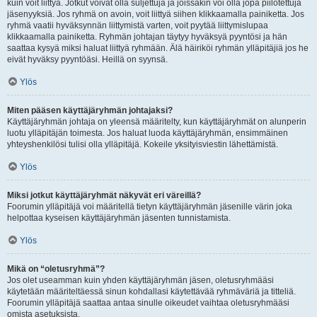
kuin voit liittyä. Jotkut voivat olla suljettuja ja joissakin voi olla jopa piilotettuja
jäsenyyksiä. Jos ryhmä on avoin, voit liittyä siihen klikkaamalla painiketta. Jos
ryhmä vaatii hyväksynnän liittymistä varten, voit pyytää liittymislupaa
klikkaamalla painiketta. Ryhmän johtajan täytyy hyväksyä pyyntösi ja hän
saattaa kysyä miksi haluat liittyä ryhmään. Älä häiriköi ryhmän ylläpitäjiä jos he
eivät hyväksy pyyntöäsi. Heillä on syynsä.
Ylös
Miten pääsen käyttäjäryhmän johtajaksi?
Käyttäjäryhmän johtaja on yleensä määritelty, kun käyttäjäryhmät on alunperin
luotu ylläpitäjän toimesta. Jos haluat luoda käyttäjäryhmän, ensimmäinen
yhteyshenkilösi tulisi olla ylläpitäjä. Kokeile yksityisviestin lähettämistä.
Ylös
Miksi jotkut käyttäjäryhmät näkyvät eri väreillä?
Foorumin ylläpitäjä voi määritellä tietyn käyttäjäryhmän jäsenille värin joka
helpottaa kyseisen käyttäjäryhmän jäsenten tunnistamista.
Ylös
Mikä on “oletusryhmä”?
Jos olet useamman kuin yhden käyttäjäryhmän jäsen, oletusryhmääsi
käytetään määriteltäessä sinun kohdallasi käytettävää ryhmäväriä ja titteliä.
Foorumin ylläpitäjä saattaa antaa sinulle oikeudet vaihtaa oletusryhmääsi
omista asetuksista.