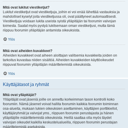
Mitä ovat lukitut viestiketjut?
Lukitut viestiketjut ovat viestiketjuja, joihin ei voi enää lähettää vastauksia ja
mahdolliset kyselyt joita viestiketjussa oli, ovat päättyneet automaattisesti.
Viestiketjuja voidaan lukita useista syistä ylläpitäjän tai foorumin valvojan
toimesta. Saatat myös pystyä lukitsemaan oman viestiketjusi, mutta tämä
riippuu foorumin ylläpitäjän antamista oikeuksista.
Ylös
Mitä ovat aiheiden kuvakkeet?
Aiheiden kuvakkeet ovat aiheen aloittajan valitsemia kuvakkeita joiden on
tarkoitus kuvastaa niiden sisältöä. Aiheiden kuvakkeiden käyttöoikeudet
riippuvat foorumin ylläpitäjän määrittelemistä oikeuksista.
Ylös
Käyttäjätasot ja ryhmät
Mitä ovat ylläpitäjät?
Ylläpitäjät ovat jäseniä joille on annettu korkeimman tason kontrolli koko
foorumiin. Nämä jäsenet voivat hallita foorumin kaikkia foorumin toiminnan
osa-alueita, mukaan lukien oikeuksien asettaminen, käyttäjien porttikiellot,
käyttäjäryhmät ja valvojat yms., riippuen foorumin perustajasta ja hänen
ylläpitäjille määrittelemistä oikeuksista. Heillä saattaa olla myös täydet
valvojan oikeudet kaikilla keskustelualueilla, riippuen foorumin perustajan
määrittelemistä asetuksista.