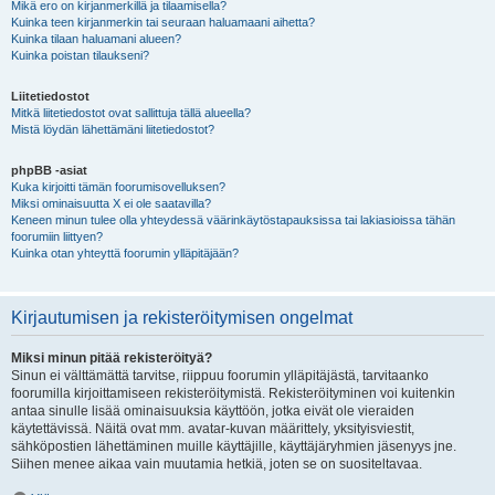
Mikä ero on kirjanmerkillä ja tilaamisella?
Kuinka teen kirjanmerkin tai seuraan haluamaani aihetta?
Kuinka tilaan haluamani alueen?
Kuinka poistan tilaukseni?
Liitetiedostot
Mitkä liitetiedostot ovat sallittuja tällä alueella?
Mistä löydän lähettämäni liitetiedostot?
phpBB -asiat
Kuka kirjoitti tämän foorumisovelluksen?
Miksi ominaisuutta X ei ole saatavilla?
Keneen minun tulee olla yhteydessä väärinkäytöstapauksissa tai lakiasioissa tähän
foorumiin liittyen?
Kuinka otan yhteyttä foorumin ylläpitäjään?
Kirjautumisen ja rekisteröitymisen ongelmat
Miksi minun pitää rekisteröityä?
Sinun ei välttämättä tarvitse, riippuu foorumin ylläpitäjästä, tarvitaanko
foorumilla kirjoittamiseen rekisteröitymistä. Rekisteröityminen voi kuitenkin
antaa sinulle lisää ominaisuuksia käyttöön, jotka eivät ole vieraiden
käytettävissä. Näitä ovat mm. avatar-kuvan määrittely, yksityisviestit,
sähköpostien lähettäminen muille käyttäjille, käyttäjäryhmien jäsenyys jne.
Siihen menee aikaa vain muutamia hetkiä, joten se on suositeltavaa.