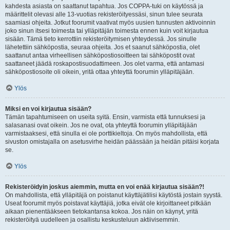
kahdesta asiasta on saattanut tapahtua. Jos COPPA-tuki on käytössä ja
määrittelit olevasi alle 13-vuotias rekisteröityessäsi, sinun tulee seurata
saamiasi ohjeita. Jotkut foorumit vaativat myös uusien tunnusten aktivoinnin
joko sinun itsesi toimesta tai ylläpitäjän toimesta ennen kuin voit kirjautua
sisään. Tämä tieto kerrottiin rekisteröitymisen yhteydessä. Jos sinulle
lähetettiin sähköpostia, seuraa ohjeita. Jos et saanut sähköpostia, olet
saattanut antaa virheellisen sähköpostiosoitteen tai sähköpostit ovat
saattaneet jäädä roskapostisuodattimeen. Jos olet varma, että antamasi
sähköpostiosoite oli oikein, yritä ottaa yhteyttä foorumin ylläpitäjään.
Ylös
Miksi en voi kirjautua sisään?
Tämän tapahtumiseen on useita syitä. Ensin, varmista että tunnuksesi ja
salasanasi ovat oikein. Jos ne ovat, ota yhteyttä foorumin ylläpitäjään
varmistaaksesi, että sinulla ei ole porttikieltoja. On myös mahdollista, että
sivuston omistajalla on asetusvirhe heidän päässään ja heidän pitäisi korjata
se.
Ylös
Rekisteröidyin joskus aiemmin, mutta en voi enää kirjautua sisään?!
On mahdollista, että ylläpitäjä on poistanut käyttäjätilisi käytöstä jostain syystä.
Useat foorumit myös poistavat käyttäjiä, jotka eivät ole kirjoittaneet pitkään
aikaan pienentääkseen tietokantansa kokoa. Jos näin on käynyt, yritä
rekisteröityä uudelleen ja osallistu keskusteluun aktiivisemmin.