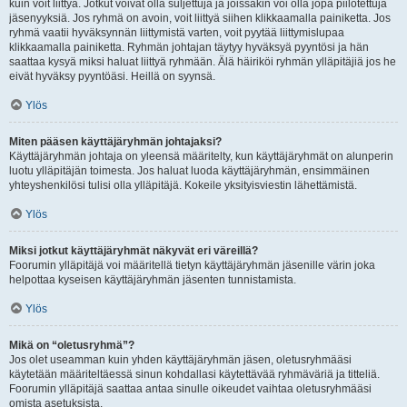
kuin voit liittyä. Jotkut voivat olla suljettuja ja joissakin voi olla jopa piilotettuja
jäsenyyksiä. Jos ryhmä on avoin, voit liittyä siihen klikkaamalla painiketta. Jos
ryhmä vaatii hyväksynnän liittymistä varten, voit pyytää liittymislupaa
klikkaamalla painiketta. Ryhmän johtajan täytyy hyväksyä pyyntösi ja hän
saattaa kysyä miksi haluat liittyä ryhmään. Älä häiriköi ryhmän ylläpitäjiä jos he
eivät hyväksy pyyntöäsi. Heillä on syynsä.
Ylös
Miten pääsen käyttäjäryhmän johtajaksi?
Käyttäjäryhmän johtaja on yleensä määritelty, kun käyttäjäryhmät on alunperin
luotu ylläpitäjän toimesta. Jos haluat luoda käyttäjäryhmän, ensimmäinen
yhteyshenkilösi tulisi olla ylläpitäjä. Kokeile yksityisviestin lähettämistä.
Ylös
Miksi jotkut käyttäjäryhmät näkyvät eri väreillä?
Foorumin ylläpitäjä voi määritellä tietyn käyttäjäryhmän jäsenille värin joka
helpottaa kyseisen käyttäjäryhmän jäsenten tunnistamista.
Ylös
Mikä on “oletusryhmä”?
Jos olet useamman kuin yhden käyttäjäryhmän jäsen, oletusryhmääsi
käytetään määriteltäessä sinun kohdallasi käytettävää ryhmäväriä ja titteliä.
Foorumin ylläpitäjä saattaa antaa sinulle oikeudet vaihtaa oletusryhmääsi
omista asetuksista.