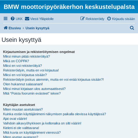
BMW moottoripyöräkerhon keskustelupalsta
UKK
Viesti Ylläpidolle
Rekisteröidy
Kirjaudu sisään
E
Etusivu
Usein kysyttyä
t
Usein kysyttyä
s
i
Kirjautumisen ja rekisteröitymisen ongelmat
Miksi minun pitää rekisteröityä?
Mikä on COPPA?
Miksi en voi rekisteröityä?
Rekisteröidyin, mutta en voi kirjautua!
Miksi en voi kirjautua sisään?
Rekisteröidyin joskus aiemmin, mutta en voi enää kirjautua sisään?!
Olen hukannut salasanani!
Miksi minut kirjataan ulos automaattisesti?
Mitä “Poista foorumin evästeet” tekee?
Käyttäjän asetukset
Miten muutan asetuksiani?
Kuinka estän käyttäjänimeni näkymisen paikalla olevissa käyttäjissä?
Ajat ovat väärin!
Vaihdoin aikavyöhykkeen ja kellonaika on silti väärin!
Kieleni ei ole valittavana!
Mitä kuvia on käyttäjänimeni vieressä?
Miten asetan avataren?