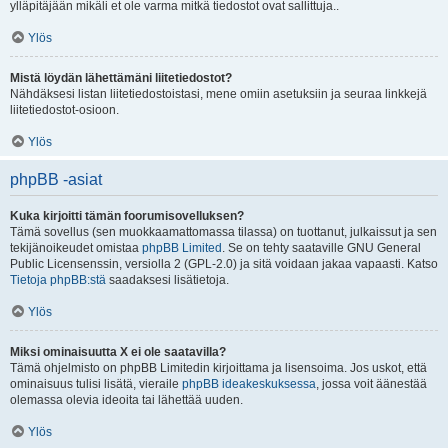
ylläpitäjään mikäli et ole varma mitkä tiedostot ovat sallittuja..
Ylös
Mistä löydän lähettämäni liitetiedostot?
Nähdäksesi listan liitetiedostoistasi, mene omiin asetuksiin ja seuraa linkkejä
liitetiedostot-osioon.
Ylös
phpBB -asiat
Kuka kirjoitti tämän foorumisovelluksen?
Tämä sovellus (sen muokkaamattomassa tilassa) on tuottanut, julkaissut ja sen
tekijänoikeudet omistaa
phpBB Limited
. Se on tehty saataville GNU General
Public Licensenssin, versiolla 2 (GPL-2.0) ja sitä voidaan jakaa vapaasti. Katso
Tietoja phpBB:stä
saadaksesi lisätietoja.
Ylös
Miksi ominaisuutta X ei ole saatavilla?
Tämä ohjelmisto on phpBB Limitedin kirjoittama ja lisensoima. Jos uskot, että
ominaisuus tulisi lisätä, vieraile
phpBB ideakeskuksessa
, jossa voit äänestää
olemassa olevia ideoita tai lähettää uuden.
Ylös