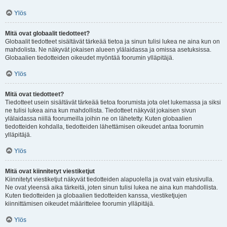
Ylös
Mitä ovat globaalit tiedotteet?
Globaalit tiedotteet sisältävät tärkeää tietoa ja sinun tulisi lukea ne aina kun on
mahdolista. Ne näkyvät jokaisen alueen ylälaidassa ja omissa asetuksissa.
Globaalien tiedotteiden oikeudet myöntää foorumin ylläpitäjä.
Ylös
Mitä ovat tiedotteet?
Tiedotteet usein sisältävät tärkeää tietoa foorumista jota olet lukemassa ja siksi
ne tulisi lukea aina kun mahdollista. Tiedotteet näkyvät jokaisen sivun
ylälaidassa niillä foorumeilla joihin ne on lähetetty. Kuten globaalien
tiedotteiden kohdalla, tiedotteiden lähettämisen oikeudet antaa foorumin
ylläpitäjä.
Ylös
Mitä ovat kiinnitetyt viestiketjut
Kiinnitetyt viestiketjut näkyvät tiedotteiden alapuolella ja ovat vain etusivulla.
Ne ovat yleensä aika tärkeitä, joten sinun tulisi lukea ne aina kun mahdollista.
Kuten tiedotteiden ja globaalien tiedotteiden kanssa, viestiketjujen
kiinnittämisen oikeudet määrittelee foorumin ylläpitäjä.
Ylös