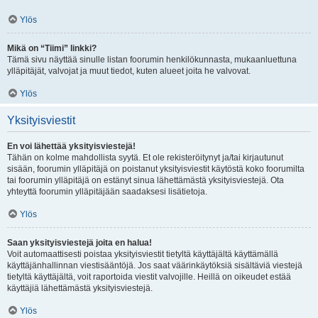
Ylös
Mikä on “Tiimi” linkki?
Tämä sivu näyttää sinulle listan foorumin henkilökunnasta, mukaanluettuna
ylläpitäjät, valvojat ja muut tiedot, kuten alueet joita he valvovat.
Ylös
Yksityisviestit
En voi lähettää yksityisviestejä!
Tähän on kolme mahdollista syytä. Et ole rekisteröitynyt ja/tai kirjautunut
sisään, foorumin ylläpitäjä on poistanut yksityisviestit käytöstä koko foorumilta
tai foorumin ylläpitäjä on estänyt sinua lähettämästä yksityisviestejä. Ota
yhteyttä foorumin ylläpitäjään saadaksesi lisätietoja.
Ylös
Saan yksityisviestejä joita en halua!
Voit automaattisesti poistaa yksityisviestit tietyltä käyttäjältä käyttämällä
käyttäjänhallinnan viestisääntöjä. Jos saat väärinkäytöksiä sisältäviä viestejä
tietyltä käyttäjältä, voit raportoida viestit valvojille. Heillä on oikeudet estää
käyttäjiä lähettämästä yksityisviestejä.
Ylös