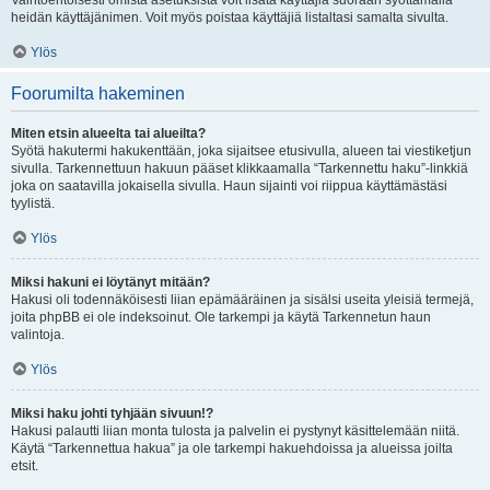
Vaihtoehtoisesti omista asetuksista voit lisätä käyttäjiä suoraan syöttämällä
heidän käyttäjänimen. Voit myös poistaa käyttäjiä listaltasi samalta sivulta.
Ylös
Foorumilta hakeminen
Miten etsin alueelta tai alueilta?
Syötä hakutermi hakukenttään, joka sijaitsee etusivulla, alueen tai viestiketjun
sivulla. Tarkennettuun hakuun pääset klikkaamalla “Tarkennettu haku”-linkkiä
joka on saatavilla jokaisella sivulla. Haun sijainti voi riippua käyttämästäsi
tyylistä.
Ylös
Miksi hakuni ei löytänyt mitään?
Hakusi oli todennäköisesti liian epämääräinen ja sisälsi useita yleisiä termejä,
joita phpBB ei ole indeksoinut. Ole tarkempi ja käytä Tarkennetun haun
valintoja.
Ylös
Miksi haku johti tyhjään sivuun!?
Hakusi palautti liian monta tulosta ja palvelin ei pystynyt käsittelemään niitä.
Käytä “Tarkennettua hakua” ja ole tarkempi hakuehdoissa ja alueissa joilta
etsit.