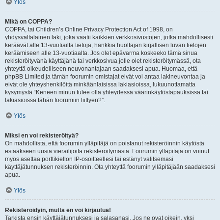
Ylös
Mikä on COPPA?
COPPA, tai Children’s Online Privacy Protection Act of 1998, on
yhdysvaltalainen laki, joka vaatii kaikkien verkkosivustojen, jotka mahdollisesti
keräävät alle 13-vuotiailta tietoja, hankkia huoltajan kirjallisen luvan tietojen
keräämiseen alle 13-vuotiaalta. Jos olet epävarma koskeeko tämä sinua
rekisteröityvänä käyttäjänä tai verkkosivua jolle olet rekisteröitymässä, ota
yhteyttä oikeudelliseen neuvonantajaan saadaksesi apua. Huomaa, että
phpBB Limited ja tämän foorumin omistajat eivät voi antaa lakineuvontaa ja
eivät ole yhteyshenkilöitä minkäänlaisissa lakiasioissa, lukuunottamatta
kysymystä “Keneen minun tulee olla yhteydessä väärinkäytöstapauksissa tai
lakiasioissa tähän foorumiin liittyen?”.
Ylös
Miksi en voi rekisteröityä?
On mahdollista, että foorumin ylläpitäjä on poistanut rekisteröinnin käytöstä
estääkseen uusia vierailijoita rekisteröitymästä. Foorumin ylläpitäjä on voinut
myös asettaa porttikiellon IP-osoitteellesi tai estänyt valitsemasi
käyttäjätunnuksen rekisteröinnin. Ota yhteyttä foorumin ylläpitäjään saadaksesi
apua.
Ylös
Rekisteröidyin, mutta en voi kirjautua!
Tarkista ensin käyttäjätunnuksesi ja salasanasi. Jos ne ovat oikein, yksi