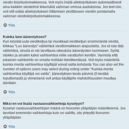
viestin kirjoituslomakkeessa. Voit myös lisätä allekirjoituksen automaattisesti
aina kaikkiin viesteihisi tekemällä valinnan omissa asetuksissa. Jos teet niin,
voit silti estää allekirjoituksen liittämisen yksittäiseen viestiin poistamalla
valinnan viestinkirjoituslomakkeessa.
Ylös
Kuinka luon äänestyksen?
Kun kirjoitat uuta viestiketjua tai muokkaat viestiketjun ensimmäistä viestiä,
klikkaa "Luo äänestys"-välilehteä viestilomakkeen alapuolella. Jos et näe tätä
välilehteä, sinulla ei ole tarvittavia oikeuksia äänestysten luomiseen. Syötä
otsikko ja ainakin kaksi vaihtoehtoa niille varattuihin kenttiin. Varmista että
jokainen vaihtoehto on omalla rivillään tekstikentässä. Voit myös määritellä
kuinka monta vaihtoehtoa käyttäjät voivat valita kohdasta You can also set the
number of options users may select during voting under “Kuinka monta
vaihtoehtoa käyttäjä voi valita”, äänestyksen kesto päivinä (0 kestää
loputtomasti) ja viimeisenä voit antaa käyttäjille mahdollisuuden muuttaa
ääntään.
Ylös
Miksi en voi lisätä vastausvaihtoehtoja kyselyyn?
Kyselyn vastausvaihtoehtojen määrä on foorumin ylläpitäjän määrittelemä. Jos
tarvitset enemmän vaihtoehtoja kuin on sallittu, ota yhteyttä foorumin
ylläpitäjään.
Ylös