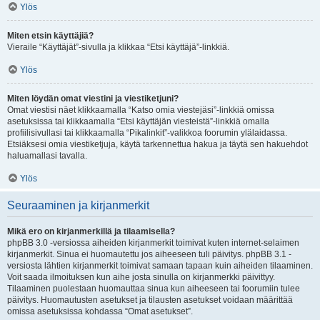
Ylös
Miten etsin käyttäjiä?
Vieraile “Käyttäjät”-sivulla ja klikkaa “Etsi käyttäjä”-linkkiä.
Ylös
Miten löydän omat viestini ja viestiketjuni?
Omat viestisi näet klikkaamalla “Katso omia viestejäsi”-linkkiä omissa
asetuksissa tai klikkaamalla “Etsi käyttäjän viesteistä”-linkkiä omalla
profiilisivullasi tai klikkaamalla “Pikalinkit”-valikkoa foorumin ylälaidassa.
Etsiäksesi omia viestiketjuja, käytä tarkennettua hakua ja täytä sen hakuehdot
haluamallasi tavalla.
Ylös
Seuraaminen ja kirjanmerkit
Mikä ero on kirjanmerkillä ja tilaamisella?
phpBB 3.0 -versiossa aiheiden kirjanmerkit toimivat kuten internet-selaimen
kirjanmerkit. Sinua ei huomautettu jos aiheeseen tuli päivitys. phpBB 3.1 -
versiosta lähtien kirjanmerkit toimivat samaan tapaan kuin aiheiden tilaaminen.
Voit saada ilmoituksen kun aihe josta sinulla on kirjanmerkki päivittyy.
Tilaaminen puolestaan huomauttaa sinua kun aiheeseen tai foorumiin tulee
päivitys. Huomautusten asetukset ja tilausten asetukset voidaan määrittää
omissa asetuksissa kohdassa “Omat asetukset”.