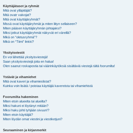
Käyttäjätasot ja ryhmät
Mitä ovat ylläpitäjät?
Mitä ovatr valvojat?
Mitä ovat käyttäjäryhmät?
Missä ovat käyttäjäryhmät ja miten liityn sellaiseen?
Miten pääsen käyttäjäryhmän johtajaksi?
Miksi jotkut käyttäjäryhmät näkyvät eri väreillä?
Mikä on “oletusryhmä”?
Mikä on “Tiimi” linkki?
Yksityisviestit
En voi lähettää yksityisviestejä!
Saan yksityisviestejä joita en halua!
Olen saanut roskapostia tai väärinkäytöksiä sisältäviä viestejä tältä foorumilta!
Ystävät ja vihamiehet
Mitä ovat kaveri ja vihamieslistat?
Kuinka voin lisätä / poistaa käyttäjiä kavereista tai vihamiehistä
Foorumilta hakeminen
Miten etsin alueelta tai alueilta?
Miksi hakuni ei löytänyt mitään?
Miksi haku johti tyhjään sivuun!?
Miten etsin käyttäjiä?
Miten löydän omat viestini ja viestiketjuni?
Seuraaminen ja kirjanmerkit