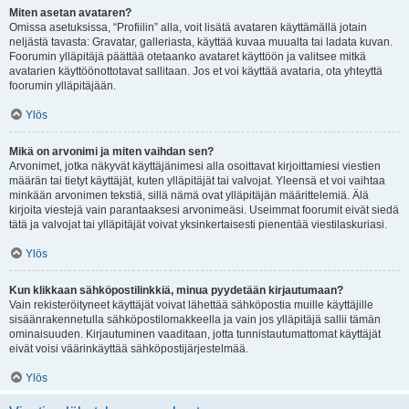
Miten asetan avataren?
Omissa asetuksissa, “Profiilin” alla, voit lisätä avataren käyttämällä jotain
neljästä tavasta: Gravatar, galleriasta, käyttää kuvaa muualta tai ladata kuvan.
Foorumin ylläpitäjä päättää otetaanko avataret käyttöön ja valitsee mitkä
avatarien käyttöönottotavat sallitaan. Jos et voi käyttää avataria, ota yhteyttä
foorumin ylläpitäjään.
Ylös
Mikä on arvonimi ja miten vaihdan sen?
Arvonimet, jotka näkyvät käyttäjänimesi alla osoittavat kirjoittamiesi viestien
määrän tai tietyt käyttäjät, kuten ylläpitäjät tai valvojat. Yleensä et voi vaihtaa
minkään arvonimen tekstiä, sillä nämä ovat ylläpitäjän määrittelemiä. Älä
kirjoita viestejä vain parantaaksesi arvonimeäsi. Useimmat foorumit eivät siedä
tätä ja valvojat tai ylläpitäjät voivat yksinkertaisesti pienentää viestilaskuriasi.
Ylös
Kun klikkaan sähköpostilinkkiä, minua pyydetään kirjautumaan?
Vain rekisteröityneet käyttäjät voivat lähettää sähköpostia muille käyttäjille
sisäänrakennetulla sähköpostilomakkeella ja vain jos ylläpitäjä sallii tämän
ominaisuuden. Kirjautuminen vaaditaan, jotta tunnistautumattomat käyttäjät
eivät voisi väärinkäyttää sähköpostijärjestelmää.
Ylös