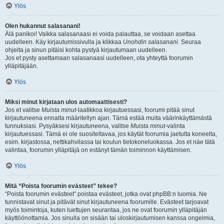
Ylös
Olen hukannut salasanani!
Älä panikoi! Vaikka salasanaasi ei voida palauttaa, se voidaan asettaa
uudelleen. Käy kirjautumissivulla ja klikkaa
Unohdin salasanani
. Seuraa
ohjeita ja sinun pitäisi kohta pystyä kirjautumaan uudelleen.
Jos et pysty asettamaan salasanaasi uudelleen, ota yhteyttä foorumin
ylläpitäjään.
Ylös
Miksi minut kirjataan ulos automaattisesti?
Jos et valitse
Muista minut
-laatikkoa kirjautuessasi, foorumi pitää sinut
kirjautuneena ennalta määritellyn ajan. Tämä estää muita väärinkäyttämästä
tunnuksiasi. Pysyäksesi kirjautuneena, valitse
Muista minut
-valinta
kirjautuessasi. Tämä ei ole suositeltavaa, jos käytät foorumia jaetulta koneelta,
esim. kirjastossa, nettikahvilassa tai koulun tietokoneluokassa. Jos et näe tätä
valintaa, foorumin ylläpitäjä on estänyt tämän toiminnon käyttämisen.
Ylös
Mitä “Poista foorumin evästeet” tekee?
“Poista foorumin evästeet” poistaa evästeet, jotka ovat phpBB:n luomia. Ne
tunnistavat sinut ja pitävät sinut kirjautuneena foorumille. Evästeet tarjoavat
myös toimintoja, kuten luettujen seurantaa, jos ne ovat foorumin ylläpitäjän
käyttöönottamia. Jos sinulla on sisään tai uloskirjautumisen kanssa ongelmia,