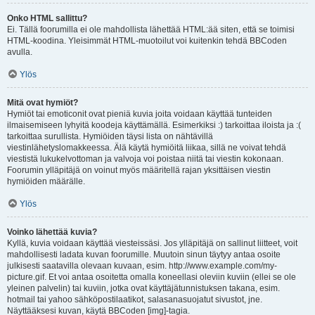
Onko HTML sallittu?
Ei. Tällä foorumilla ei ole mahdollista lähettää HTML:ää siten, että se toimisi
HTML-koodina. Yleisimmät HTML-muotoilut voi kuitenkin tehdä BBCoden
avulla.
Ylös
Mitä ovat hymiöt?
Hymiöt tai emoticonit ovat pieniä kuvia joita voidaan käyttää tunteiden
ilmaisemiseen lyhyitä koodeja käyttämällä. Esimerkiksi :) tarkoittaa iloista ja :(
tarkoittaa surullista. Hymiöiden täysi lista on nähtävillä
viestinlähetyslomakkeessa. Älä käytä hymiöitä liikaa, sillä ne voivat tehdä
viestistä lukukelvottoman ja valvoja voi poistaa niitä tai viestin kokonaan.
Foorumin ylläpitäjä on voinut myös määritellä rajan yksittäisen viestin
hymiöiden määrälle.
Ylös
Voinko lähettää kuvia?
Kyllä, kuvia voidaan käyttää viesteissäsi. Jos ylläpitäjä on sallinut liitteet, voit
mahdollisesti ladata kuvan foorumille. Muutoin sinun täytyy antaa osoite
julkisesti saatavilla olevaan kuvaan, esim. http://www.example.com/my-
picture.gif. Et voi antaa osoitetta omalla koneellasi oleviin kuviin (ellei se ole
yleinen palvelin) tai kuviin, jotka ovat käyttäjätunnistuksen takana, esim.
hotmail tai yahoo sähköpostilaatikot, salasanasuojatut sivustot, jne.
Näyttääksesi kuvan, käytä BBCoden [img]-tagia.