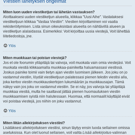
Viestien lähetyksen ongelmat
Miten luon uuden viestiketjun tai lähetän vastauksen?
Aloittaaksesi uuden viestiketjun alueella, klikkaa "Uusi Aihe". Vastataksesi
viestiketjuun klikkaa "Vastaa Viestiin". Viestien kirjoittaminen voi vaatia
rekisteröitymisen. Lista sinun oikeuksistasi alueella on nähtävillä alueen ja
viestiketjun alalaidassa. Esimerkiksi: Voit kirjoittaa uusia viestejä, Voit lähettää
liitetiedostoja, jne.
Ylös
Miten muokkaan tai poistan viestejä?
Jos et ole foorumin ylläpitäjä tai valvoja, voit muokata vain omia viestejäsi. Voit
muokata viestiä klikkaamalla muokkaa-painiketta haluamassasi viestissä.
Joskus painike toimii vain tietyn ajan viestin luomisen jälkeen. Jos joku on jo
vastannut viestiin, löydät viestiketjuun palatessasi pienen tekstin viestisi alla,
joka kertoo viestin muokkauskertojen lukumäärän ja muokkausajan. Tämä
näkyy vain jos joku on vastannut viestiin. Se ei näy, jos valvoja tai ylläpitäjä
muokkaa viestiä, mutta he saattavat jättää pienen huomautuksen viestin
muokkaamisen syistä niin halutessaan. Huomaa, että normaalit käyttäjät eivät
voi poistaa viestejä, jos niihin on joku vastannut.
Ylös
Miten liitän allekirjoituksen viestiini?
Lisätäksesi allekirjoituksen viestiisi, sinun täytyy ensin luoda sellainen omissa
asetuksissa. Kun olet luonut sellaisen, voit valita
Lisää allekirjoitus
-valinnan