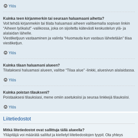
Ylös
Kuinka teen kirjanmerkin tai seuraan haluamaani aihetta?
Voit tehdä kirjanmekin tai tilata haluamasi aiheen valitsemalla sopivan linkin
“Aiheen työkalut” -valikossa, joka on sijoitettu kätevästi keskustelun ylä- ja
alalaidan lähelle.
Viestiketjuun vastaaminen ja valinta “Huomauta kun vastaus lähetetään” tilaa
viestiketjun.
Ylös
Kuinka tilaan haluamani alueen?
Tilataksesi haluamasi alueen, valitse “Tilaa alue” -linkki, aluesivun alalaidassa.
Ylös
Kuinka poistan tilaukseni?
Poistaaksesi tilauksiasi, mene omiin asetuksiisi ja seuraa linkkejä tilauksiisi.
Ylös
Liitetiedostot
Mitkä liitetiedostot ovat sallittuja tällä alueella?
Ylläpitäjä voi määrätä sallitut ja kielletyt liitetiedostojen tyypit. Ota yhteys