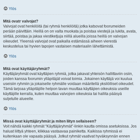
Ylös
Mitä ovatr valvojat?
Valvojat ovat henkilöitä (tai ryhmä henkilöitä) jotka katsovat foorumeiden
perään päivittäin. Heillä on on valta muokata ja poistaa viestejä ja lukita, avata,
siirtää, poistaa ja jakaa viestiketjuja niillä alueilla joissa heillä on valvojan
oikeudet. Yleensä valvojat ovat paikalla estämässä aiheen vierestä
keskustelua tai hyvien tapojen vastaisen materiaalin lähettämistä.
Ylös
Mitä ovat käyttäjäryhmät?
Käyttäjäryhmät ovat käyttäjien ryhmiä, jotka jakavat yhteisön hallittaviin osiin,
joiden kanssa foorumin ylläpitäjät voivat toimia. Jokainen käyttäjä voi kuulua
useisiin ryhmiin ja jokaiselle ryhmälle voidaan määritellä yksilölliset oikeudet.
Tämä tarjoaa ylläpitäjille helpon tavan muuttaa käyttäjien oikeuksia useille
käyttäjille kerralla, kuten muuttaa valvojien oikeuksia tai hallita pääsyä
suljetulle alueelle.
Ylös
Missä ovat käyttäjäryhmät ja miten liityn sellaiseen?
Voit nähdä kaikki ryhmät “Käyttäjäryhmät”-linkin kautta omissa asetuksissa. Jos
haluat liittyä yhteen, klikkaa vastaavaa painiketta. Kaikissa ryhmissä ei
kuitenkaan ole vapaata pääsyä. Jotkut ryhmät vaativat hyväksynnän ennen