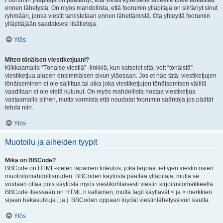
Foorumin ylläpitäjä on päättänyt, että viestit kyseiselle alueelle tulee tarkastaa
ennen lähetystä. On myös mahdollista, että foorumin ylläpitäjä on siirtänyt sinut
ryhmään, jonka viestit tarkistetaan ennen lähettämistä. Ota yhteyttä foorumin
ylläpitäjään saadaksesi lisätietoja.
Ylös
Miten tönäisen viestiketjuani?
Klikkaamalla “Tönaise viestiä” -linkkiä, kun katselet sitä, voit “tönäistä”
viestiketjua alueen ensimmäisen sivun yläosaan. Jos et näe tätä, viestiketjujen
tönäiseminen ei ole sallittua tai aika joka viestiketjujen tönäisemisen välillä
vaaditaan ei ole vielä kulunut. On myös mahdollista nostaa viestiketjua
vastaamalla siihen, mutta varmista että noudatat foorumin sääntöjä jos päätät
tehdä niin.
Ylös
Muotoilu ja aiheiden tyypit
Mikä on BBCode?
BBCode on HTML-kielen tapainen toteutus, joka tarjoaa tiettyjen viestin osien
muotoilumahdollisuuden. BBCoden käytöstä päättää ylläpitäjä, mutta se
voidaan ottaa pois käytöstä myös viestikohtaisesti viestin kirjoituslomakkeella.
BBCode itsessään on HTML:n kaltainen, mutta tagit käyttävät < ja > merkkien
sijaan hakasulkuja [ ja ]. BBCoden oppaan löydät viestinlähetyssivun kautta.
Ylös