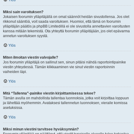
Ylös
Miksi sain varoituksen?
Jokaisen foorumin ylläpitäjällä on omat säännöt heidän sivustollensa. Jos olet
rikkonut sääntöä, voit saada varoituksen. Huomioi, että tämä on foorumin
ylläpitäjän päätös ja phpBB Limitedillä ei ole sivustolla annettavien varoitusten
kanssa mitään tekemistä. Ota yhteyttä foorumin ylläpitäjään, jos olet epävarma
annetun varoituksen syystä.
Ylös
Miten ilmoitan viestin valvojalle?
Jos foorumin ylläpitäjä on sallinut sen, sinun pitäisi nähdä raportointipainike
viestin yhteydessä. Tämän klikkaaminen vie sinut viestin raportoinnin
vaiheiden läpi.
Ylös
Mitä “Tallenna”-painike viestin kirjoittamisessa tekee?
Tämän avulla on mahdollista tallentaa luonnoksia, jotka voit kirjoittaa loppuun
ja lähettää myöhemmin. Avataksesi tallennetun luonnoksen, vieraile komissa
asetuksissa.
Ylös
Miksi minun viestini tarvitsee hyväksynnän?