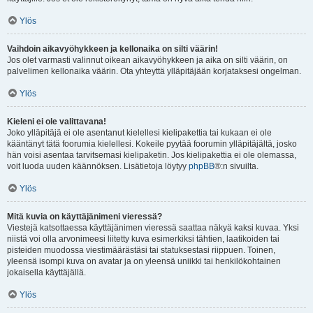
Ylös
Vaihdoin aikavyöhykkeen ja kellonaika on silti väärin!
Jos olet varmasti valinnut oikean aikavyöhykkeen ja aika on silti väärin, on
palvelimen kellonaika väärin. Ota yhteyttä ylläpitäjään korjataksesi ongelman.
Ylös
Kieleni ei ole valittavana!
Joko ylläpitäjä ei ole asentanut kielellesi kielipakettia tai kukaan ei ole
kääntänyt tätä foorumia kielellesi. Kokeile pyytää foorumin ylläpitäjältä, josko
hän voisi asentaa tarvitsemasi kielipaketin. Jos kielipakettia ei ole olemassa,
voit luoda uuden käännöksen. Lisätietoja löytyy
phpBB
®:n sivuilta.
Ylös
Mitä kuvia on käyttäjänimeni vieressä?
Viestejä katsottaessa käyttäjänimen vieressä saattaa näkyä kaksi kuvaa. Yksi
niistä voi olla arvonimeesi liitetty kuva esimerkiksi tähtien, laatikoiden tai
pisteiden muodossa viestimäärästäsi tai statuksestasi riippuen. Toinen,
yleensä isompi kuva on avatar ja on yleensä uniikki tai henkilökohtainen
jokaisella käyttäjällä.
Ylös