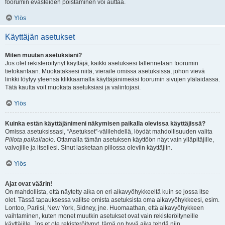
foorumin evästeiden poistaminen voi auttaa.
Ylös
Käyttäjän asetukset
Miten muutan asetuksiani?
Jos olet rekisteröitynyt käyttäjä, kaikki asetuksesi tallennetaan foorumin
tietokantaan. Muokataksesi niitä, vieraile omissa asetuksissa, johon vievä
linkki löytyy yleensä klikkaamalla käyttäjänimeäsi foorumin sivujen ylälaidassa.
Tätä kautta voit muokata asetuksiasi ja valintojasi.
Ylös
Kuinka estän käyttäjänimeni näkymisen paikalla olevissa käyttäjissä?
Omissa asetuksissasi, “Asetukset”-välilehdellä, löydät mahdollisuuden valita
Piilota paikallaolo
. Ottamalla tämän asetuksen käyttöön näyt vain ylläpitäjille,
valvojille ja itsellesi. Sinut lasketaan piilossa oleviin käyttäjiin.
Ylös
Ajat ovat väärin!
On mahdollista, että näytetty aika on eri aikavyöhykkeeltä kuin se jossa itse
olet. Tässä tapauksessa valitse omista asetuksista oma aikavyöhykkeesi, esim.
Lontoo, Pariisi, New York, Sidney, jne. Huomaathan, että aikavyöhykkeen
vaihtaminen, kuten monet muutkin asetukset ovat vain rekisteröityneille
käyttäjille. Jos et ole rekisteröitynyt, tämä on hyvä aika tehdä niin.