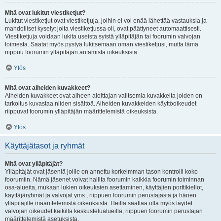
Mitä ovat lukitut viestiketjut?
Lukitut viestiketjut ovat viestiketjuja, joihin ei voi enää lähettää vastauksia ja
mahdolliset kyselyt joita viestiketjussa oli, ovat päättyneet automaattisesti.
Viestiketjuja voidaan lukita useista syistä ylläpitäjän tai foorumin valvojan
toimesta. Saatat myös pystyä lukitsemaan oman viestiketjusi, mutta tämä
riippuu foorumin ylläpitäjän antamista oikeuksista.
Ylös
Mitä ovat aiheiden kuvakkeet?
Aiheiden kuvakkeet ovat aiheen aloittajan valitsemia kuvakkeita joiden on
tarkoitus kuvastaa niiden sisältöä. Aiheiden kuvakkeiden käyttöoikeudet
riippuvat foorumin ylläpitäjän määrittelemistä oikeuksista.
Ylös
Käyttäjätasot ja ryhmät
Mitä ovat ylläpitäjät?
Ylläpitäjät ovat jäseniä joille on annettu korkeimman tason kontrolli koko
foorumiin. Nämä jäsenet voivat hallita foorumin kaikkia foorumin toiminnan
osa-alueita, mukaan lukien oikeuksien asettaminen, käyttäjien porttikiellot,
käyttäjäryhmät ja valvojat yms., riippuen foorumin perustajasta ja hänen
ylläpitäjille määrittelemistä oikeuksista. Heillä saattaa olla myös täydet
valvojan oikeudet kaikilla keskustelualueilla, riippuen foorumin perustajan
määrittelemistä asetuksista.