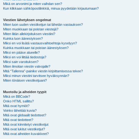
Mikä on arvonimi ja miten vaihdan sen?
Kun klikkaan sähköpostilinkkiä, minua pyydetään kirjautumaan?
Viestien lähetyksen ongelmat
Miten luon uuden viestiketjun tai lähetän vastauksen?
Miten muokkaan tai poistan viestejä?
Miten liitän allekirjoituksen viestiini?
Kuinka luon äänestyksen?
Miksi en voi lisätä vastausvaihtoehtoja kyselyyn?
Kuinka muokkaan tai poistan äänestyksen?
Miksi en pääse alueelle?
Miksi en voi liittää tiedostoja?
Miksi sain varoituksen?
Miten ilmoitan viestin valvojalle?
Mitä “Tallenna”-painike viestin kirjoittamisessa tekee?
Miksi minun viestini tarvitsee hyväksynnän?
Miten tönäisen viestiketjuani?
Muotoilu ja aiheiden tyypit
Mikä on BBCode?
Onko HTML sallittu?
Mitä ovat hymiöt?
Voinko lähettää kuvia?
Mitä ovat globaalit tiedotteet?
Mitä ovat tiedotteet?
Mitä ovat kiinnitetyt viestiketjut
Mitä ovat lukitut viestiketjut?
Mitä ovat aiheiden kuvakkeet?