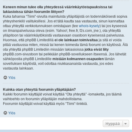
Keneen minun tulee olla yhteydessä väärinkäytöstapauksissa tai
lakiasioissa tähän foorumiin liittyen?
Kuka tahansa “Tiimi”-sivulla mainituista ylläpitäjistä on todennäköisesti sopiva
yhteyshenkilö valituksillesi. Jos et tätä kautta saa vastausta, sinun kannattaa
ottaa yhteyttä verkkotunnuksen omistajaan (tee
whois-kysely
) tai jos kyseessä
on ilmaispalvelussa oleva (esim. Yahoo!, free.fr, f2s.com, jne.), ota yhteyttä
ylläpitoon tai väärinkäytöksistä vastaavaan osastoon kyseisessä palvelussa.
Huomaa, että phpBB Limitedillä
ei ole lainkaan toimivaltaa
ja sitä ei voida
pitää vastuussa miten, missä tai kenen toimesta tämä foorumi on käytössä. Älä
ota yhteyttä phpBB Limitediin missään lakiasioissa
jotka eivät liity
phpBB.com-sivustoon tai pelkkään phpBB-sovellukseen itseensä. Jos lähetät
sähköpostia phpBB Limitedille
mistään kolmannen osapuolen
tämän
sovelluksen käytöstä, voit odottaa niukkasanaista vastausta, jos edes
vastausta lainkaan.
Ylös
Kuinka otan yhteyttä foorumin ylläpitäjään?
Kaikki foorumin käyttäjät voivat käyttää “Ota yhteyttä” -lomaketta, jos täämä
vaihtoehto on foorumin ylläpitäjän mahdollistama.
Foorumin käyttäjät voivat käyttää myös “Tiimi”-linkkiä.
Ylös
Hyppää