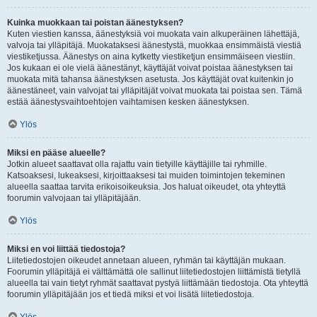
Kuinka muokkaan tai poistan äänestyksen?
Kuten viestien kanssa, äänestyksiä voi muokata vain alkuperäinen lähettäjä,
valvoja tai ylläpitäjä. Muokataksesi äänestystä, muokkaa ensimmäistä viestiä
viestiketjussa. Äänestys on aina kytketty viestiketjun ensimmäiseen viestiin.
Jos kukaan ei ole vielä äänestänyt, käyttäjät voivat poistaa äänestyksen tai
muokata mitä tahansa äänestyksen asetusta. Jos käyttäjät ovat kuitenkin jo
äänestäneet, vain valvojat tai ylläpitäjät voivat muokata tai poistaa sen. Tämä
estää äänestysvaihtoehtojen vaihtamisen kesken äänestyksen.
Ylös
Miksi en pääse alueelle?
Jotkin alueet saattavat olla rajattu vain tietyille käyttäjille tai ryhmille.
Katsoaksesi, lukeaksesi, kirjoittaaksesi tai muiden toimintojen tekeminen
alueella saattaa tarvita erikoisoikeuksia. Jos haluat oikeudet, ota yhteyttä
foorumin valvojaan tai ylläpitäjään.
Ylös
Miksi en voi liittää tiedostoja?
Liitetiedostojen oikeudet annetaan alueen, ryhmän tai käyttäjän mukaan.
Foorumin ylläpitäjä ei välttämättä ole sallinut liitetiedostojen liittämistä tietyllä
alueella tai vain tietyt ryhmät saattavat pystyä liittämään tiedostoja. Ota yhteyttä
foorumin ylläpitäjään jos et tiedä miksi et voi lisätä liitetiedostoja.