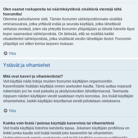
Olen saanut roskapostia tai väärinkäytöksiä sisältäviä viestejä tältä
foorumilta!
Olemme pahoillamme siitä. Tämän foorumin sähköpostilomake sisältää
ominaisuuksia, jotka yrittävät estää ja seurata käyttäjiä, jotka lähettävät
sellaisia viestejä, joten ota yhteyttä foorumin ylläpitäjään ja lähetä hänelle täysi
kopio saamastasi sähköpostista. On tärkeää, että se sisältää kaikki
otsaketiedot sähköpostista, jotka sisältävät viestin lähettäjän tiedot. Foorumin
ylläpitäjä voi sitten toimia tarpeen mukaan.
Ylös
Ystävät ja vihamiehet
Mitä ovat kaveri ja vihamieslistat?
Voit käyttää näitä listoja muiden foorumin käyttäjien organisointiin.
Kaverilistalle lisätään käyttäjiä omien asetusten kautta. Tämä auttaa nopeasti
näkemään jos he ovat paikalla ja yksityisviestien lähettämisessä. Teemasta
riippuen näiden käyttäjien viestit saatetaan myös korostaa. Jos lisäät käyttäjän
vihamieheksi, kaikki käyttäjän kirjoittamat viestit piilotetaan oletuksena.
Ylös
Kuinka voin lisätä / poistaa käyttäjiä kavereista tai vihamiehistä
Voit lisätä käyttäjiä listoihisi kahdella tapaa. Jokaisen käyttäjän profiilissa on
linkki jonka kautta voit lisätä heidät joko kavereihin tai vihamiehiin.