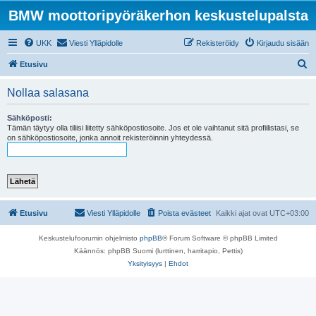
BMW moottoripyöräkerhon keskustelupalsta
UKK
Viesti Ylläpidolle
Rekisteröidy
Kirjaudu sisään
E
Etusivu
t
Nollaa salasana
s
i
Sähköposti:
Tämän täytyy olla tiliisi liitetty sähköpostiosoite. Jos et ole vaihtanut sitä profiilistasi, se
on sähköpostiosoite, jonka annoit rekisteröinnin yhteydessä.
Etusivu
Viesti Ylläpidolle
Poista evästeet
Kaikki ajat ovat
UTC+03:00
Keskustelufoorumin ohjelmisto
phpBB
® Forum Software © phpBB Limited
Käännös: phpBB Suomi (lurttinen, harritapio, Pettis)
Yksityisyys
|
Ehdot