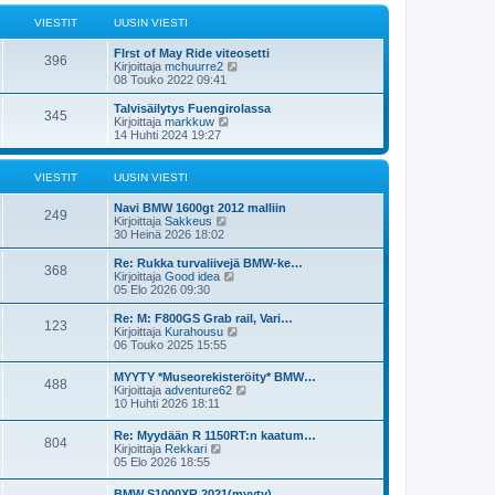
i
s
t
e
i
ä
VIESTIT
UUSIN VIESTI
s
n
u
t
v
u
FIrst of May Ride viteosetti
i
i
s
396
N
Kirjoittaja
mchuurre2
e
i
ä
08 Touko 2022 09:41
s
n
y
t
v
t
Talvisäilytys Fuengirolassa
i
i
345
ä
N
Kirjoittaja
markkuw
e
u
ä
14 Huhti 2024 19:27
s
u
y
t
s
t
i
i
ä
VIESTIT
UUSIN VIESTI
n
u
v
u
Navi BMW 1600gt 2012 malliin
i
s
249
N
Kirjoittaja
Sakkeus
e
i
ä
30 Heinä 2026 18:02
s
n
y
t
v
t
Re: Rukka turvaliivejä BMW-ke…
i
i
368
ä
N
Kirjoittaja
Good idea
e
u
ä
05 Elo 2026 09:30
s
u
y
t
s
t
Re: M: F800GS Grab rail, Vari…
i
123
i
ä
N
Kirjoittaja
Kurahousu
n
u
ä
06 Touko 2025 15:55
v
u
y
i
s
t
MYYTY *Museorekisteröity* BMW…
e
i
488
ä
N
Kirjoittaja
adventure62
s
n
u
ä
10 Huhti 2026 18:11
t
v
u
y
i
i
s
t
e
Re: Myydään R 1150RT:n kaatum…
i
804
ä
N
s
Kirjoittaja
Rekkari
n
u
ä
t
05 Elo 2026 18:55
v
u
y
i
i
s
t
e
BMW S1000XR 2021(myyty)