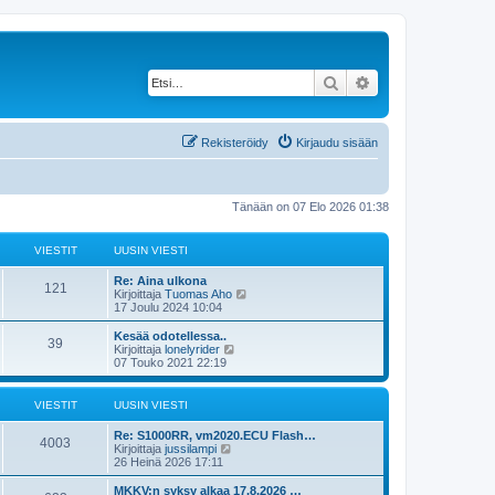
Etsi
Tarkennettu haku
Rekisteröidy
Kirjaudu sisään
Tänään on 07 Elo 2026 01:38
VIESTIT
UUSIN VIESTI
Re: Aina ulkona
121
N
Kirjoittaja
Tuomas Aho
ä
17 Joulu 2024 10:04
y
t
Kesää odotellessa..
39
ä
N
Kirjoittaja
lonelyrider
u
ä
07 Touko 2021 22:19
u
y
s
t
i
ä
VIESTIT
UUSIN VIESTI
n
u
v
u
Re: S1000RR, vm2020.ECU Flash…
i
s
4003
N
Kirjoittaja
jussilampi
e
i
ä
26 Heinä 2026 17:11
s
n
y
t
v
t
MKKV:n syksy alkaa 17.8.2026 …
i
i