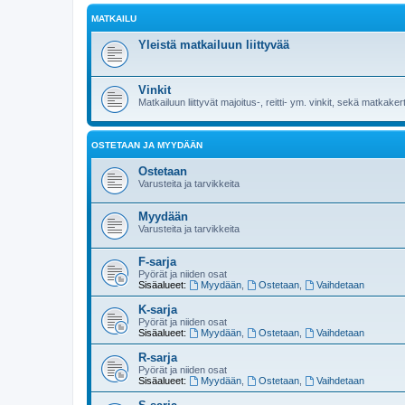
MATKAILU
Yleistä matkailuun liittyvää
Vinkit
Matkailuun liittyvät majoitus-, reitti- ym. vinkit, sekä matkak
OSTETAAN JA MYYDÄÄN
Ostetaan
Varusteita ja tarvikkeita
Myydään
Varusteita ja tarvikkeita
F-sarja
Pyörät ja niiden osat
Sisäalueet:
Myydään
,
Ostetaan
,
Vaihdetaan
K-sarja
Pyörät ja niiden osat
Sisäalueet:
Myydään
,
Ostetaan
,
Vaihdetaan
R-sarja
Pyörät ja niiden osat
Sisäalueet:
Myydään
,
Ostetaan
,
Vaihdetaan