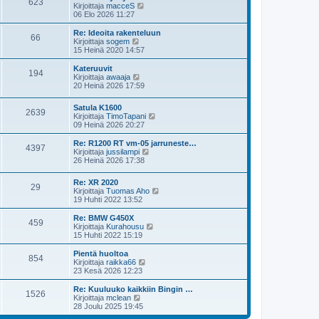
623
ä
N
Kirjoittaja
macceS
e
u
ä
06 Elo 2026 11:27
s
u
y
t
s
t
Re: Ideoita rakenteluun
i
66
i
ä
N
Kirjoittaja
sogem
n
u
ä
15 Heinä 2020 14:57
v
u
y
i
s
t
Kateruuvit
e
194
i
ä
N
Kirjoittaja
awaaja
s
n
u
ä
20 Heinä 2026 17:59
t
v
u
y
i
i
s
t
Satula K1600
e
i
ä
2639
N
Kirjoittaja
TimoTapani
s
n
u
ä
09 Heinä 2026 20:27
t
v
u
y
i
i
s
t
Re: R1200 RT vm-05 jarruneste…
e
i
4397
ä
N
Kirjoittaja
jussilampi
s
n
u
ä
26 Heinä 2026 17:38
t
v
u
y
i
i
s
t
e
Re: XR 2020
i
ä
29
s
N
Kirjoittaja
Tuomas Aho
n
u
t
ä
19 Huhti 2022 13:52
v
u
i
y
i
s
t
Re: BMW G450X
e
i
459
ä
N
Kirjoittaja
Kurahousu
s
n
u
ä
15 Huhti 2022 15:19
t
v
u
y
i
i
s
t
Pientä huoltoa
e
854
i
ä
N
Kirjoittaja
raikka66
s
n
u
ä
23 Kesä 2026 12:23
t
v
u
y
i
i
s
t
Re: Kuuluuko kaikkiin Bingin …
e
1526
i
ä
N
Kirjoittaja
mclean
s
n
u
ä
28 Joulu 2025 19:45
t
v
u
y
i