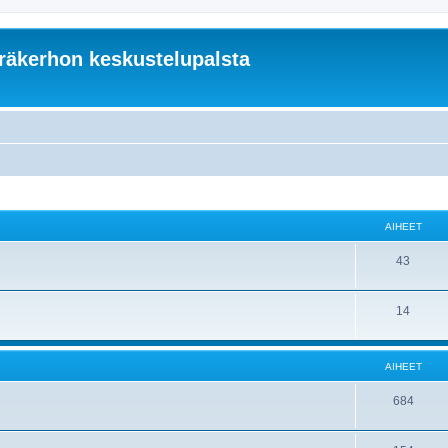
äkerhon keskustelupalsta
AIHEET
43
14
AIHEET
684