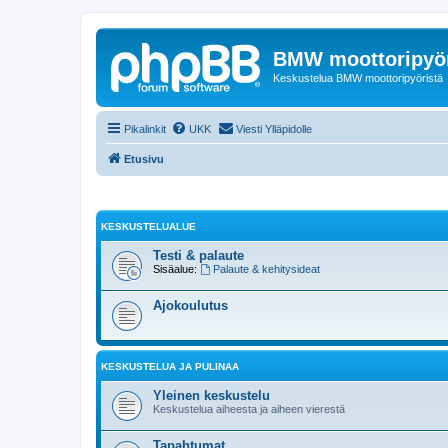
BMW moottoripyör
Keskustelua BMW moottoripyöristä
Pikalinkit
UKK
Viesti Ylläpidolle
Etusivu
KESKUSTELUALUE
Testi & palaute
Sisäalue:
Palaute & kehitysideat
Ajokoulutus
KESKUSTELUA JA PULINAA
Yleinen keskustelu
Keskustelua aiheesta ja aiheen vierestä
Tapahtumat