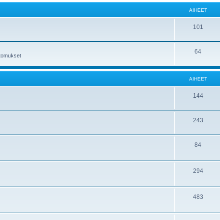
AIHEET
101
64
ertomukset
AIHEET
144
243
84
294
483