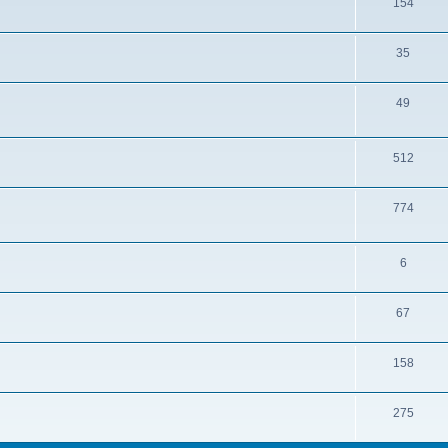
154
35
49
512
774
6
67
158
275