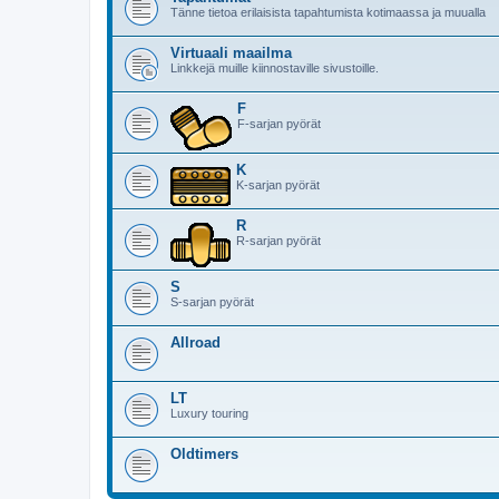
Tänne tietoa erilaisista tapahtumista kotimaassa ja muualla
Virtuaali maailma
Linkkejä muille kiinnostaville sivustoille.
F
F-sarjan pyörät
K
K-sarjan pyörät
R
R-sarjan pyörät
S
S-sarjan pyörät
Allroad
LT
Luxury touring
Oldtimers