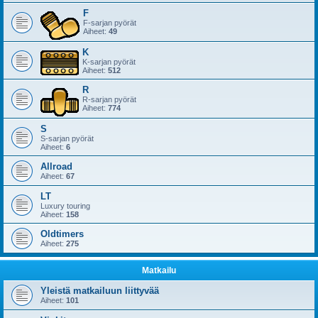
F
F-sarjan pyörät
Aiheet:
49
K
K-sarjan pyörät
Aiheet:
512
R
R-sarjan pyörät
Aiheet:
774
S
S-sarjan pyörät
Aiheet:
6
Allroad
Aiheet:
67
LT
Luxury touring
Aiheet:
158
Oldtimers
Aiheet:
275
Matkailu
Yleistä matkailuun liittyvää
Aiheet:
101