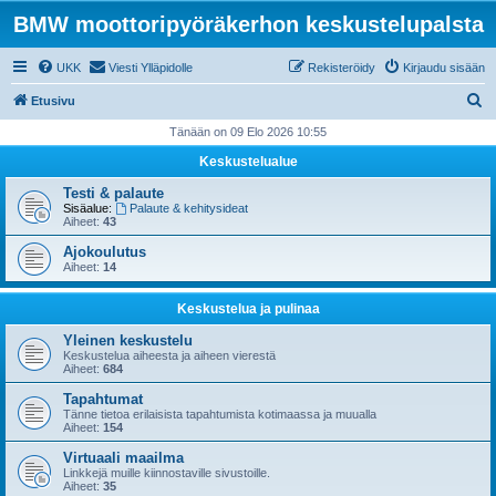
BMW moottoripyöräkerhon keskustelupalsta
UKK
Viesti Ylläpidolle
Rekisteröidy
Kirjaudu sisään
E
Etusivu
t
Tänään on 09 Elo 2026 10:55
s
Keskustelualue
i
Testi & palaute
Sisäalue:
Palaute & kehitysideat
Aiheet:
43
Ajokoulutus
Aiheet:
14
Keskustelua ja pulinaa
Yleinen keskustelu
Keskustelua aiheesta ja aiheen vierestä
Aiheet:
684
Tapahtumat
Tänne tietoa erilaisista tapahtumista kotimaassa ja muualla
Aiheet:
154
Virtuaali maailma
Linkkejä muille kiinnostaville sivustoille.
Aiheet:
35