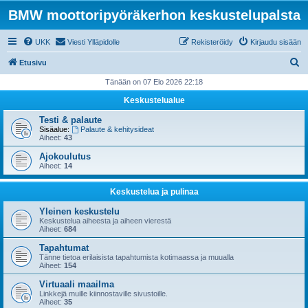
BMW moottoripyöräkerhon keskustelupalsta
UKK
Viesti Ylläpidolle
Rekisteröidy
Kirjaudu sisään
E
Etusivu
t
Tänään on 07 Elo 2026 22:18
s
Keskustelualue
i
Testi & palaute
Sisäalue:
Palaute & kehitysideat
Aiheet:
43
Ajokoulutus
Aiheet:
14
Keskustelua ja pulinaa
Yleinen keskustelu
Keskustelua aiheesta ja aiheen vierestä
Aiheet:
684
Tapahtumat
Tänne tietoa erilaisista tapahtumista kotimaassa ja muualla
Aiheet:
154
Virtuaali maailma
Linkkejä muille kiinnostaville sivustoille.
Aiheet:
35