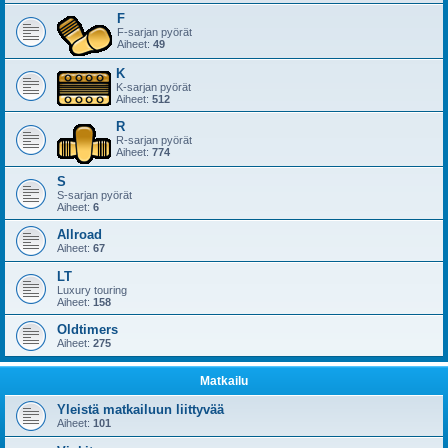
F
F-sarjan pyörät
Aiheet:
49
K
K-sarjan pyörät
Aiheet:
512
R
R-sarjan pyörät
Aiheet:
774
S
S-sarjan pyörät
Aiheet:
6
Allroad
Aiheet:
67
LT
Luxury touring
Aiheet:
158
Oldtimers
Aiheet:
275
Matkailu
Yleistä matkailuun liittyvää
Aiheet:
101