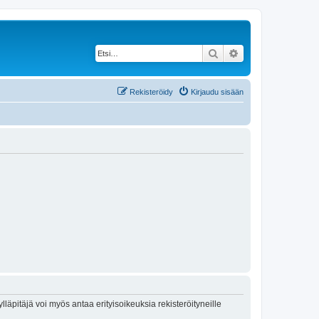
Etsi
Tarkennettu haku
Rekisteröidy
Kirjaudu sisään
lläpitäjä voi myös antaa erityisoikeuksia rekisteröityneille