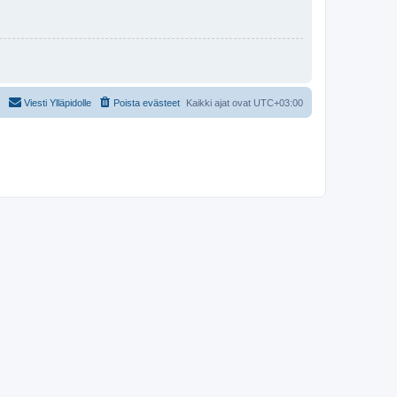
Viesti Ylläpidolle
Poista evästeet
Kaikki ajat ovat
UTC+03:00