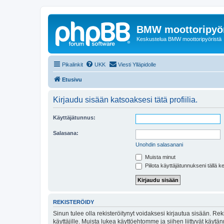
BMW moottoripyör
Keskustelua BMW moottoripyöristä
Pikalinkit
UKK
Viesti Ylläpidolle
Etusivu
Kirjaudu sisään katsoaksesi tätä profiilia.
Käyttäjätunnus:
Salasana:
Unohdin salasanani
Muista minut
Piilota käyttäjätunnukseni tällä k
REKISTERÖIDY
Sinun tulee olla rekisteröitynyt voidaksesi kirjautua sisään. Rek
käyttäjille. Muista lukea käyttöehtomme ja siihen liittyvät käy