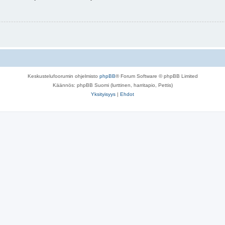
Keskustelufoorumin ohjelmisto
phpBB
® Forum Software © phpBB Limited
Käännös: phpBB Suomi (lurttinen, harritapio, Pettis)
Yksityisyys
|
Ehdot