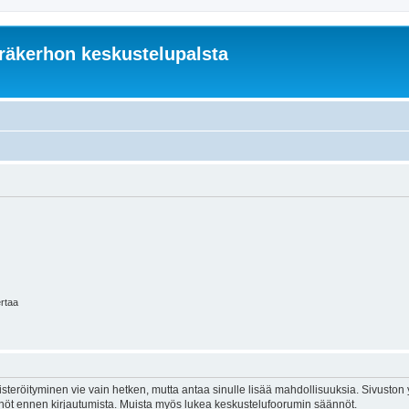
äkerhon keskustelupalsta
ertaa
isteröityminen vie vain hetken, mutta antaa sinulle lisää mahdollisuuksia. Sivuston y
tännöt ennen kirjautumista. Muista myös lukea keskustelufoorumin säännöt.