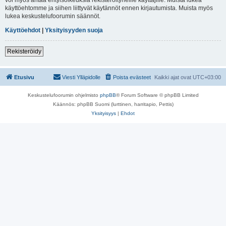
käyttöehtomme ja siihen liittyvät käytännöt ennen kirjautumista. Muista myös
lukea keskustelufoorumin säännöt.
Käyttöehdot
|
Yksityisyyden suoja
Rekisteröidy
Etusivu
Viesti Ylläpidolle
Poista evästeet
Kaikki ajat ovat
UTC+03:00
Keskustelufoorumin ohjelmisto
phpBB
® Forum Software © phpBB Limited
Käännös: phpBB Suomi (lurttinen, harritapio, Pettis)
Yksityisyys
|
Ehdot