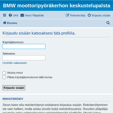
BMW moottoripyöräkerhon keskustelupalsta
UKK
Viesti Ylläpidolle
Rekisteröidy
Kirjaudu sisään
E
Etusivu
t
Kirjaudu sisään katsoaksesi tätä profiilia.
s
i
Käyttäjätunnus:
Salasana:
Unohdin salasanani
Muista minut
Piilota käyttäjätunnukseni tällä kertaa
REKISTERÖIDY
Sinun tulee olla rekisteröitynyt voidaksesi kirjautua sisään. Rekisteröityminen
vie vain hetken, mutta antaa sinulle lisää mahdollisuuksia. Sivuston ylläpitäjä
voi myös antaa erityisoikeuksia rekisteröityneille käyttäjille. Muista lukea