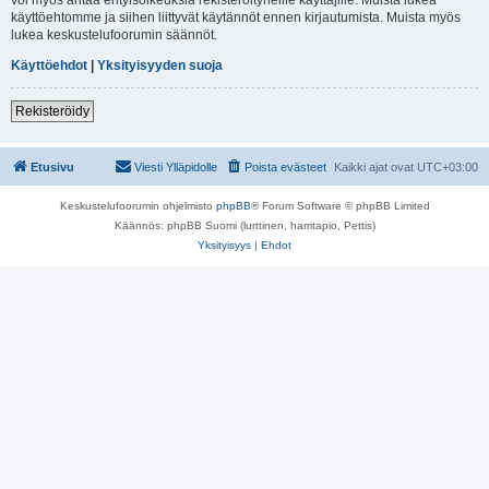
käyttöehtomme ja siihen liittyvät käytännöt ennen kirjautumista. Muista myös
lukea keskustelufoorumin säännöt.
Käyttöehdot
|
Yksityisyyden suoja
Rekisteröidy
Etusivu
Viesti Ylläpidolle
Poista evästeet
Kaikki ajat ovat
UTC+03:00
Keskustelufoorumin ohjelmisto
phpBB
® Forum Software © phpBB Limited
Käännös: phpBB Suomi (lurttinen, harritapio, Pettis)
Yksityisyys
|
Ehdot