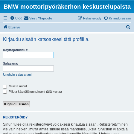
BMW moottoripyöräkerhon keskustelupalsta
UKK
Viesti Ylläpidolle
Rekisteröidy
Kirjaudu sisään
E
Etusivu
t
Kirjaudu sisään katsoaksesi tätä profiilia.
s
i
Käyttäjätunnus:
Salasana:
Unohdin salasanani
Muista minut
Piilota käyttäjätunnukseni tällä kertaa
REKISTERÖIDY
Sinun tulee olla rekisteröitynyt voidaksesi kirjautua sisään. Rekisteröityminen
vie vain hetken, mutta antaa sinulle lisää mahdollisuuksia. Sivuston ylläpitäjä
voi myös antaa erityisoikeuksia rekisteröityneille käyttäjille. Muista lukea