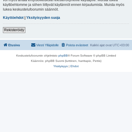
käyttöehtomme ja siihen liittyvät käytännöt ennen kirjautumista. Muista myös
lukea keskustelufoorumin säännöt.
Käyttöehdot
|
Yksityisyyden suoja
Rekisteröidy
Etusivu
Viesti Ylläpidolle
Poista evästeet
Kaikki ajat ovat
UTC+03:00
Keskustelufoorumin ohjelmisto
phpBB
® Forum Software © phpBB Limited
Käännös: phpBB Suomi (lurttinen, harritapio, Pettis)
Yksityisyys
|
Ehdot