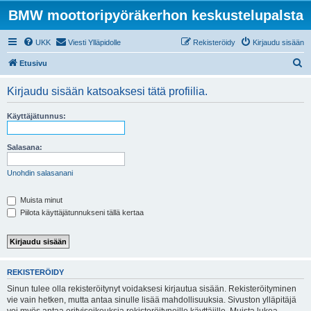
BMW moottoripyöräkerhon keskustelupalsta
UKK
Viesti Ylläpidolle
Rekisteröidy
Kirjaudu sisään
E
Etusivu
t
Kirjaudu sisään katsoaksesi tätä profiilia.
s
i
Käyttäjätunnus:
Salasana:
Unohdin salasanani
Muista minut
Piilota käyttäjätunnukseni tällä kertaa
REKISTERÖIDY
Sinun tulee olla rekisteröitynyt voidaksesi kirjautua sisään. Rekisteröityminen
vie vain hetken, mutta antaa sinulle lisää mahdollisuuksia. Sivuston ylläpitäjä
voi myös antaa erityisoikeuksia rekisteröityneille käyttäjille. Muista lukea