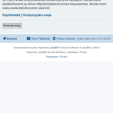
käyttöehtomme ja siihen liittyvät käytännöt ennen kirjautumista. Muista myös
lukea keskustelufoorumin säännöt.
Käyttöehdot
|
Yksityisyyden suoja
Rekisteröidy
Etusivu
Viesti Ylläpidolle
Poista evästeet
Kaikki ajat ovat
UTC+03:00
Keskustelufoorumin ohjelmisto
phpBB
® Forum Software © phpBB Limited
Käännös: phpBB Suomi (lurttinen, harritapio, Pettis)
Yksityisyys
|
Ehdot