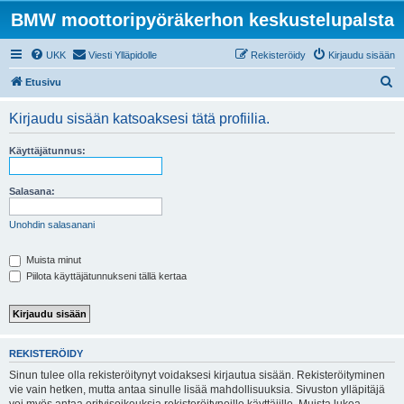
BMW moottoripyöräkerhon keskustelupalsta
UKK
Viesti Ylläpidolle
Rekisteröidy
Kirjaudu sisään
E
Etusivu
t
Kirjaudu sisään katsoaksesi tätä profiilia.
s
i
Käyttäjätunnus:
Salasana:
Unohdin salasanani
Muista minut
Piilota käyttäjätunnukseni tällä kertaa
REKISTERÖIDY
Sinun tulee olla rekisteröitynyt voidaksesi kirjautua sisään. Rekisteröityminen
vie vain hetken, mutta antaa sinulle lisää mahdollisuuksia. Sivuston ylläpitäjä
voi myös antaa erityisoikeuksia rekisteröityneille käyttäjille. Muista lukea