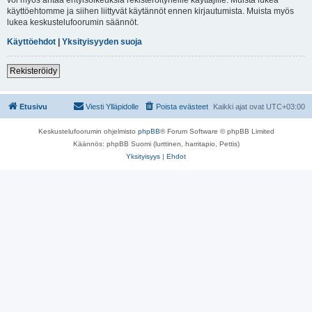
käyttöehtomme ja siihen liittyvät käytännöt ennen kirjautumista. Muista myös
lukea keskustelufoorumin säännöt.
Käyttöehdot
|
Yksityisyyden suoja
Rekisteröidy
Etusivu
Viesti Ylläpidolle
Poista evästeet
Kaikki ajat ovat
UTC+03:00
Keskustelufoorumin ohjelmisto
phpBB
® Forum Software © phpBB Limited
Käännös: phpBB Suomi (lurttinen, harritapio, Pettis)
Yksityisyys
|
Ehdot