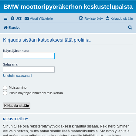
BMW moottoripyöräkerhon keskustelupalsta
UKK
Viesti Ylläpidolle
Rekisteröidy
Kirjaudu sisään
E
Etusivu
t
Kirjaudu sisään katsoaksesi tätä profiilia.
s
i
Käyttäjätunnus:
Salasana:
Unohdin salasanani
Muista minut
Piilota käyttäjätunnukseni tällä kertaa
REKISTERÖIDY
Sinun tulee olla rekisteröitynyt voidaksesi kirjautua sisään. Rekisteröityminen
vie vain hetken, mutta antaa sinulle lisää mahdollisuuksia. Sivuston ylläpitäjä
voi myös antaa erityisoikeuksia rekisteröityneille käyttäjille. Muista lukea