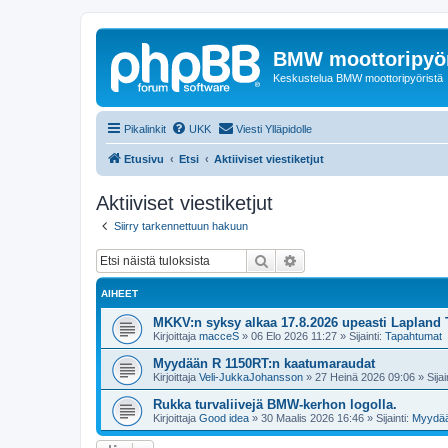
BMW moottoripyör
Keskustelua BMW moottoripyöristä
Pikalinkit
UKK
Viesti Ylläpidolle
Etusivu
Etsi
Aktiiviset viestiketjut
Aktiiviset viestiketjut
Siirry tarkennettuun hakuun
Etsi
Tarkennettu haku
AIHEET
MKKV:n syksy alkaa 17.8.2026 upeasti Lapland T
Kirjoittaja
macceS
»
06 Elo 2026 11:27
» Sijainti:
Tapahtumat
Myydään R 1150RT:n kaatumaraudat
Kirjoittaja
Veli-JukkaJohansson
»
27 Heinä 2026 09:06
» Sijai
Rukka turvaliivejä BMW-kerhon logolla.
Kirjoittaja
Good idea
»
30 Maalis 2026 16:46
» Sijainti:
Myydä