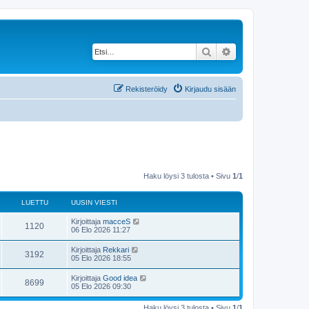
Etsi
Tarkennettu haku
Rekisteröidy
Kirjaudu sisään
Haku löysi 3 tulosta • Sivu
1
/
1
LUETTU
UUSIN VIESTI
Kirjoittaja
macceS
1120
06 Elo 2026 11:27
Kirjoittaja
Rekkari
3192
05 Elo 2026 18:55
Kirjoittaja
Good idea
8699
05 Elo 2026 09:30
Haku löysi 3 tulosta • Sivu
1
/
1