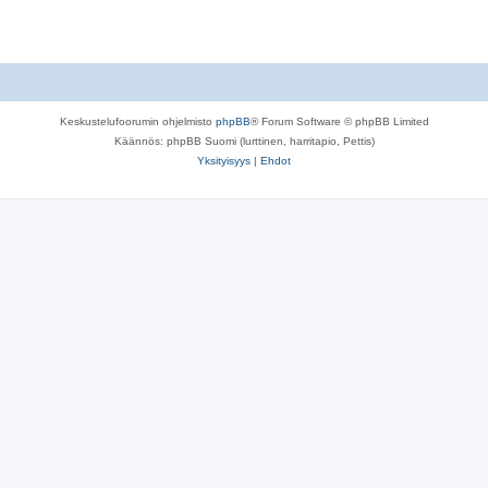
Keskustelufoorumin ohjelmisto
phpBB
® Forum Software © phpBB Limited
Käännös: phpBB Suomi (lurttinen, harritapio, Pettis)
Yksityisyys
|
Ehdot