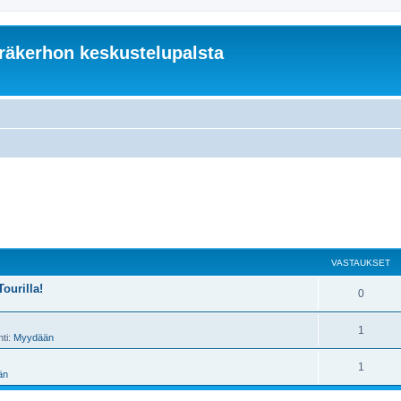
äkerhon keskustelupalsta
VASTAUKSET
ourilla!
0
1
nti:
Myydään
1
än