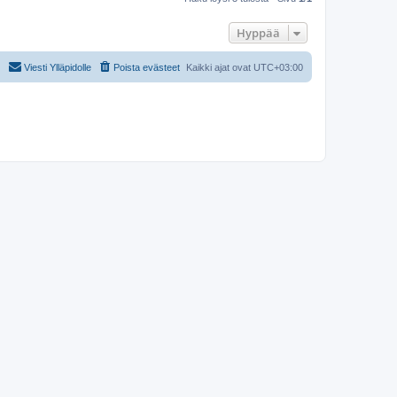
Hyppää
Viesti Ylläpidolle
Poista evästeet
Kaikki ajat ovat
UTC+03:00