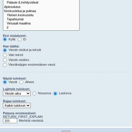
Etsi sisäalueet:
Kyllä
Ei
Hae täältä:
Viestin otsikot ja tekstit
Vain teksti
Viestin otsikko
Viestiketjujen ensimmäinen viesti
Näytä tulokset:
Viestit
Aiheet
Lajittele tulokset:
Nouseva
Laskeva
Rajaa tulokset:
Palauta ensimmäiset:
RETURN_FIRST_EXPLAIN
Merkkiä viestistä.