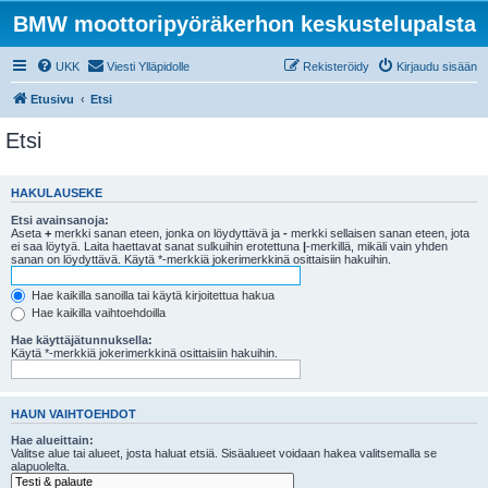
BMW moottoripyöräkerhon keskustelupalsta
UKK
Viesti Ylläpidolle
Rekisteröidy
Kirjaudu sisään
Etusivu
Etsi
Etsi
HAKULAUSEKE
Etsi avainsanoja:
Aseta
+
merkki sanan eteen, jonka on löydyttävä ja
-
merkki sellaisen sanan eteen, jota
ei saa löytyä. Laita haettavat sanat sulkuihin erotettuna
|
-merkillä, mikäli vain yhden
sanan on löydyttävä. Käytä *-merkkiä jokerimerkkinä osittaisiin hakuihin.
Hae kaikilla sanoilla tai käytä kirjoitettua hakua
Hae kaikilla vaihtoehdoilla
Hae käyttäjätunnuksella:
Käytä *-merkkiä jokerimerkkinä osittaisiin hakuihin.
HAUN VAIHTOEHDOT
Hae alueittain:
Valitse alue tai alueet, josta haluat etsiä. Sisäalueet voidaan hakea valitsemalla se
alapuolelta.