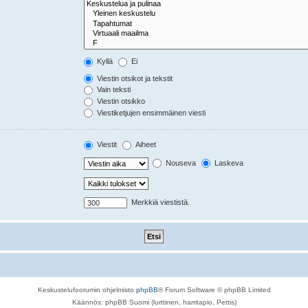
Kyllä
Ei
Viestin otsikot ja tekstit
Vain teksti
Viestin otsikko
Viestiketjujen ensimmäinen viesti
Viestit
Aiheet
Nouseva
Laskeva
Merkkiä viestistä.
Keskustelufoorumin ohjelmisto
phpBB
® Forum Software © phpBB Limited
Käännös: phpBB Suomi (lurttinen, harritapio, Pettis)