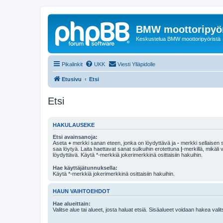
BMW moottoripyör
Keskustelua BMW moottoripyöristä
Pikalinkit
UKK
Viesti Ylläpidolle
Etusivu
Etsi
Etsi
HAKULAUSEKE
Etsi avainsanoja:
Aseta
+
merkki sanan eteen, jonka on löydyttävä ja
-
merkki sellaisen s
saa löytyä. Laita haettavat sanat sulkuihin erotettuna
|
-merkillä, mikäli
löydyttävä. Käytä *-merkkiä jokerimerkkinä osittaisiin hakuihin.
Hae käyttäjätunnuksella:
Käytä *-merkkiä jokerimerkkinä osittaisiin hakuihin.
HAUN VAIHTOEHDOT
Hae alueittain:
Valitse alue tai alueet, josta haluat etsiä. Sisäalueet voidaan hakea vali