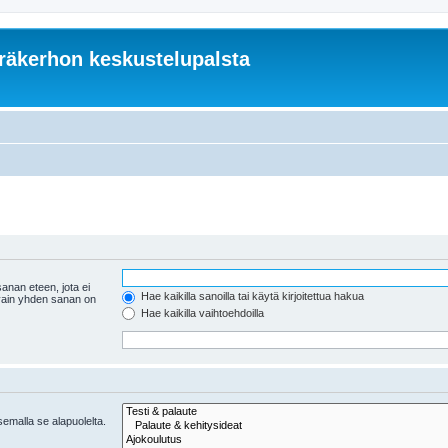
äkerhon keskustelupalsta
anan eteen, jota ei
Hae kaikilla sanoilla tai käytä kirjoitettua hakua
 vain yhden sanan on
Hae kaikilla vaihtoehdoilla
tsemalla se alapuolelta.