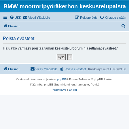
BMW moottoripyöräkerhon keskustelupalsta
UKK
Viesti Ylläpidolle
Rekisteröidy
Kirjaudu sisään
E
Etusivu
t
Poista evästeet
s
i
Haluatko varmasti poistaa tämän keskustelufoorumin asettamat evästeet?
Etusivu
Viesti Ylläpidolle
Poista evästeet
Kaikki ajat ovat
UTC+03:00
Keskustelufoorumin ohjelmisto
phpBB
® Forum Software © phpBB Limited
Käännös: phpBB Suomi (lurttinen, harritapio, Pettis)
Yksityisyys
|
Ehdot