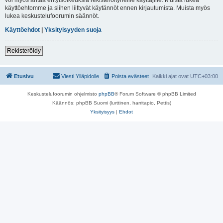
käyttöehtomme ja siihen liittyvät käytännöt ennen kirjautumista. Muista myös
lukea keskustelufoorumin säännöt.
Käyttöehdot
|
Yksityisyyden suoja
Rekisteröidy
Etusivu
Viesti Ylläpidolle
Poista evästeet
Kaikki ajat ovat
UTC+03:00
Keskustelufoorumin ohjelmisto
phpBB
® Forum Software © phpBB Limited
Käännös: phpBB Suomi (lurttinen, harritapio, Pettis)
Yksityisyys
|
Ehdot