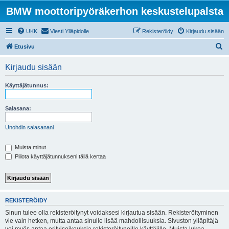
BMW moottoripyöräkerhon keskustelupalsta
UKK
Viesti Ylläpidolle
Rekisteröidy
Kirjaudu sisään
E
Etusivu
t
Kirjaudu sisään
s
i
Käyttäjätunnus:
Salasana:
Unohdin salasanani
Muista minut
Piilota käyttäjätunnukseni tällä kertaa
REKISTERÖIDY
Sinun tulee olla rekisteröitynyt voidaksesi kirjautua sisään. Rekisteröityminen
vie vain hetken, mutta antaa sinulle lisää mahdollisuuksia. Sivuston ylläpitäjä
voi myös antaa erityisoikeuksia rekisteröityneille käyttäjille. Muista lukea