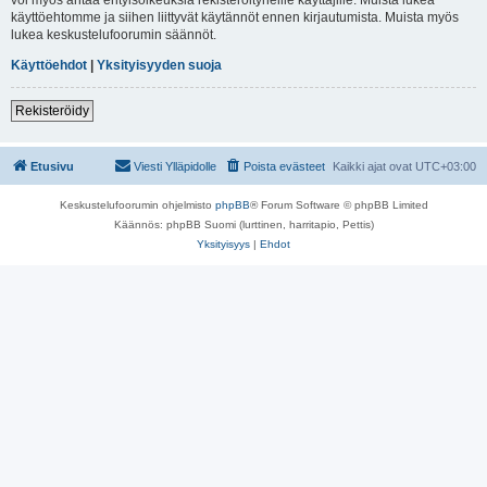
käyttöehtomme ja siihen liittyvät käytännöt ennen kirjautumista. Muista myös
lukea keskustelufoorumin säännöt.
Käyttöehdot
|
Yksityisyyden suoja
Rekisteröidy
Etusivu
Viesti Ylläpidolle
Poista evästeet
Kaikki ajat ovat
UTC+03:00
Keskustelufoorumin ohjelmisto
phpBB
® Forum Software © phpBB Limited
Käännös: phpBB Suomi (lurttinen, harritapio, Pettis)
Yksityisyys
|
Ehdot