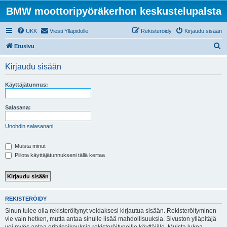
BMW moottoripyöräkerhon keskustelupalsta
UKK
Viesti Ylläpidolle
Rekisteröidy
Kirjaudu sisään
E
Etusivu
t
Kirjaudu sisään
s
i
Käyttäjätunnus:
Salasana:
Unohdin salasanani
Muista minut
Piilota käyttäjätunnukseni tällä kertaa
REKISTERÖIDY
Sinun tulee olla rekisteröitynyt voidaksesi kirjautua sisään. Rekisteröityminen
vie vain hetken, mutta antaa sinulle lisää mahdollisuuksia. Sivuston ylläpitäjä
voi myös antaa erityisoikeuksia rekisteröityneille käyttäjille. Muista lukea