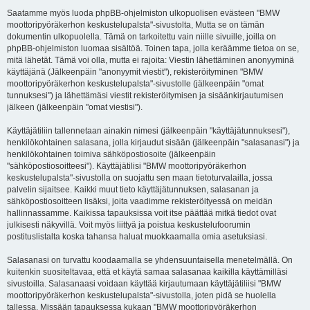
Saatamme myös luoda phpBB-ohjelmiston ulkopuolisen evästeen "BMW
moottoripyöräkerhon keskustelupalsta"-sivustolta, Mutta se on tämän
dokumentin ulkopuolella. Tämä on tarkoitettu vain niille sivuille, joilla on
phpBB-ohjelmiston luomaa sisältöä. Toinen tapa, jolla keräämme tietoa on se,
mitä lähetät. Tämä voi olla, mutta ei rajoita: Viestin lähettäminen anonyyminä
käyttäjänä (Jälkeenpäin "anonyymit viestit"), rekisteröityminen "BMW
moottoripyöräkerhon keskustelupalsta"-sivustolle (jälkeenpäin "omat
tunnuksesi") ja lähettämäsi viestit rekisteröitymisen ja sisäänkirjautumisen
jälkeen (jälkeenpäin "omat viestisi").
Käyttäjätiliin tallennetaan ainakin nimesi (jälkeenpäin "käyttäjätunnuksesi"),
henkilökohtainen salasana, jolla kirjaudut sisään (jälkeenpäin "salasanasi") ja
henkilökohtainen toimiva sähköpostiosoite (jälkeenpäin
"sähköpostiosoitteesi"). Käyttäjätilisi "BMW moottoripyöräkerhon
keskustelupalsta"-sivustolla on suojattu sen maan tietoturvalailla, jossa
palvelin sijaitsee. Kaikki muut tieto käyttäjätunnuksen, salasanan ja
sähköpostiosoitteen lisäksi, joita vaadimme rekisteröityessä on meidän
hallinnassamme. Kaikissa tapauksissa voit itse päättää mitkä tiedot ovat
julkisesti näkyvillä. Voit myös liittyä ja poistua keskustelufoorumin
postituslistalta koska tahansa haluat muokkaamalla omia asetuksiasi.
Salasanasi on turvattu koodaamalla se yhdensuuntaisella menetelmällä. On
kuitenkin suositeltavaa, että et käytä samaa salasanaa kaikilla käyttämilläsi
sivustoilla. Salasanaasi voidaan käyttää kirjautumaan käyttäjätiliisi "BMW
moottoripyöräkerhon keskustelupalsta"-sivustolla, joten pidä se huolella
tallessa. Missään tapauksessa kukaan "BMW moottoripyöräkerhon