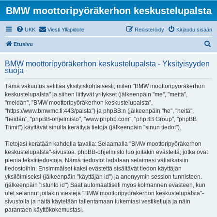
BMW moottoripyöräkerhon keskustelupalsta
UKK
Viesti Ylläpidolle
Rekisteröidy
Kirjaudu sisään
E
Etusivu
t
BMW moottoripyöräkerhon keskustelupalsta - Yksityisyyden
s
suoja
i
Tämä vakuutus selittää yksityiskohtaisesti, miten "BMW moottoripyöräkerhon
keskustelupalsta" ja siihen liittyvät yritykset (jälkeenpäin "me", "meitä",
"meidän", "BMW moottoripyöräkerhon keskustelupalsta",
"https://www.bmwmc.fi:443/palsta") ja phpBB:n (jälkeenpäin "he", "heitä",
"heidän", "phpBB-ohjelmisto", "www.phpbb.com", "phpBB Group", "phpBB
Tiimit") käyttävät sinulta kerättyjä tietoja (jälkeenpäin "sinun tiedot").
Tietojasi kerätään kahdella tavalla: Selaamalla "BMW moottoripyöräkerhon
keskustelupalsta"-sivustoa. phpBB-ohjelmisto luo joitakin evästeitä, jotka ovat
pieniä tekstitiedostoja. Nämä tiedostot ladataan selaimesi väliaikaisiin
tiedostoihin. Ensimmäiset kaksi evästettä sisältävät tiedon käyttäjän
yksilöimiseksi (jälkeenpäin "käyttäjän id") ja anonyymin session tunnisteen.
(jälkeenpäin "istunto id") Saat automaattiseti myös kolmannen evästeen, kun
olet selannut joitakin viestejä "BMW moottoripyöräkerhon keskustelupalsta"-
sivustolla ja näitä käytetään tallentamaan lukemiasi vestiketjuja ja näin
parantaen käyttökokemustasi.