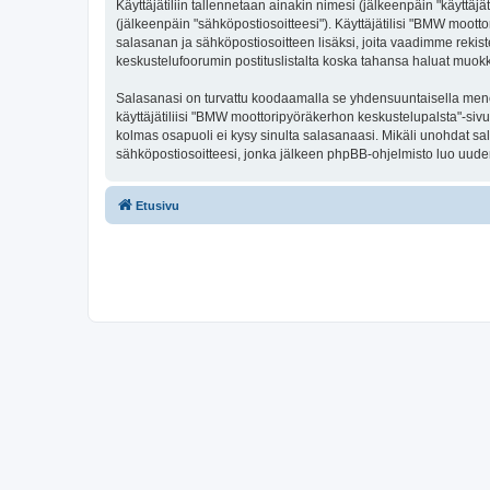
Käyttäjätiliin tallennetaan ainakin nimesi (jälkeenpäin "käyttä
(jälkeenpäin "sähköpostiosoitteesi"). Käyttäjätilisi "BMW mootto
salasanan ja sähköpostiosoitteen lisäksi, joita vaadimme rekiste
keskustelufoorumin postituslistalta koska tahansa haluat muok
Salasanasi on turvattu koodaamalla se yhdensuuntaisella menete
käyttäjätiliisi "BMW moottoripyöräkerhon keskustelupalsta"-siv
kolmas osapuoli ei kysy sinulta salasanaasi. Mikäli unohdat s
sähköpostiosoitteesi, jonka jälkeen phpBB-ohjelmisto luo uuden 
Etusivu