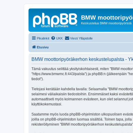
BMW moottoripyör
Keskustelua BMW moottoripyöristä
Pikalinkit
UKK
Viesti Ylläpidolle
Etusivu
BMW moottoripyöräkerhon keskustelupalsta - Yk
Tämä vakuutus selittää yksityiskohtaisesti, miten "BMW moottori
"https://www.bmwmc.fi:443/palsta") ja phpBB:n (jälkeenpäin "he"
tiedot").
Tietojasi kerätään kahdella tavalla: Selaamalla "BMW moottoripy
selaimesi väliaikaisiin tiedostoihin. Ensimmäiset kaksi evästettä
automaattiseti myös kolmannen evästeen, kun olet selannut joit
käyttökokemustasi.
Saatamme myös luoda phpBB-ohjelmiston ulkopuolisen evästeen "
joilla on phpBB-ohjelmiston luomaa sisältöä. Toinen tapa, jolla 
rekisteröityminen "BMW moottoripyöräkerhon keskustelupalsta"-si