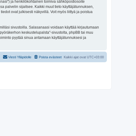
sanasi") ja henkilökohtainen toimiva sähköpostiosoite
sa palvelin sijaitsee. Kaikki muut tieto käyttäjätunnuksen,
ot ovat julkisesti näkyvillä. Voit myös liittyä ja poistua
illäsi sivustoilla. Salasanaasi voidaan käyttää kirjautumaan
ipyöräkerhon keskustelupalsta"-sivustolta, phpBB tai muu
toiminto pyytää sinua antamaan käyttäjätunnuksesi ja
Viesti Ylläpidolle
Poista evästeet
Kaikki ajat ovat
UTC+03:00