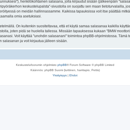
jätunnuksesi"), henkilökohtainen salasana, jolla kirjaudut sisään (jälkeenpäin "sala
ripyöräkerhon keskustelupalsta"-sivustolla on suojattu sen maan tietoturvalailla, jos
röityessä on meidän hallinnassamme. Kaikissa tapauksissa voit itse päättää mitkä tied
kaamalla omia asetuksiasi.
lmällä. On kuitenkin suositeltavaa, että et käytä samaa salasanaa kaikilla käyttäm
ustolla, joten pidä se huolella tallessa. Missään tapauksessa kukaan "BMW moottor
alasanasi. Voit käyttää "unohdin salasanani" toimintoa phpBB-ohjelmistossa. Tämä 
salasanan ja voit kirjautua jälleen sisään.
Keskustelufoorumin ohjelmisto
phpBB
® Forum Software © phpBB Limited
Käännös: phpBB Suomi (lurttinen, harritapio, Pettis)
Yksityisyys
|
Ehdot