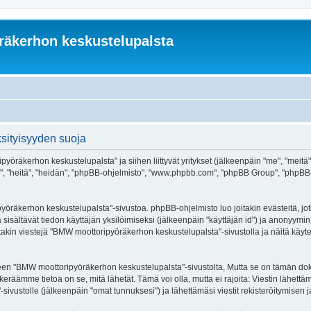
äkerhon keskustelupalsta
sityisyyden suoja
pyöräkerhon keskustelupalsta" ja siihen liittyvät yritykset (jälkeenpäin "me", "mei
, "heitä", "heidän", "phpBB-ohjelmisto", "www.phpbb.com", "phpBB Group", "phpBB Tiim
öräkerhon keskustelupalsta"-sivustoa. phpBB-ohjelmisto luo joitakin evästeitä, jot
 sisältävät tiedon käyttäjän yksilöimiseksi (jälkeenpäin "käyttäjän id") ja anonyymin
akin viestejä "BMW moottoripyöräkerhon keskustelupalsta"-sivustolla ja näitä käyte
BMW moottoripyöräkerhon keskustelupalsta"-sivustolta, Mutta se on tämän dokumen
keräämme tietoa on se, mitä lähetät. Tämä voi olla, mutta ei rajoita: Viestin lähet
vustolle (jälkeenpäin "omat tunnuksesi") ja lähettämäsi viestit rekisteröitymisen ja