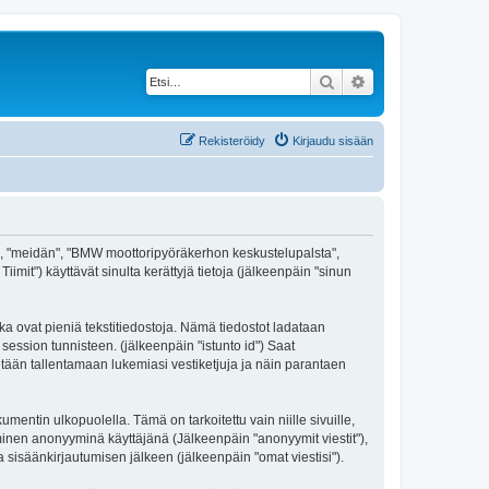
Etsi
Tarkennettu haku
Rekisteröidy
Kirjaudu sisään
tä", "meidän", "BMW moottoripyöräkerhon keskustelupalsta",
it") käyttävät sinulta kerättyjä tietoja (jälkeenpäin "sinun
ka ovat pieniä tekstitiedostoja. Nämä tiedostot ladataan
 session tunnisteen. (jälkeenpäin "istunto id") Saat
tään tallentamaan lukemiasi vestiketjuja ja näin parantaen
tin ulkopuolella. Tämä on tarkoitettu vain niille sivuille,
täminen anonyyminä käyttäjänä (Jälkeenpäin "anonyymit viestit"),
 sisäänkirjautumisen jälkeen (jälkeenpäin "omat viestisi").