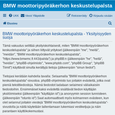
BMW moottoripyöräkerhon keskustelupalsta
UKK
Viesti Ylläpidolle
Rekisteröidy
Kirjaudu sisään
E
Etusivu
t
BMW moottoripyöräkerhon keskustelupalsta - Yksityisyyden
s
suoja
i
Tämä vakuutus selittää yksityiskohtaisesti, miten "BMW moottoripyöräkerhon
keskustelupalsta" ja siihen liittyvät yritykset (jälkeenpäin "me", "meitä",
"meidän", "BMW moottoripyöräkerhon keskustelupalsta",
"https://www.bmwmc.fi:443/palsta") ja phpBB:n (jälkeenpäin "he", "heitä",
"heidän", "phpBB-ohjelmisto", "www.phpbb.com", "phpBB Group", "phpBB
Tiimit") käyttävät sinulta kerättyjä tietoja (jälkeenpäin "sinun tiedot").
Tietojasi kerätään kahdella tavalla: Selaamalla "BMW moottoripyöräkerhon
keskustelupalsta"-sivustoa. phpBB-ohjelmisto luo joitakin evästeitä, jotka ovat
pieniä tekstitiedostoja. Nämä tiedostot ladataan selaimesi väliaikaisiin
tiedostoihin. Ensimmäiset kaksi evästettä sisältävät tiedon käyttäjän
yksilöimiseksi (jälkeenpäin "käyttäjän id") ja anonyymin session tunnisteen.
(jälkeenpäin "istunto id") Saat automaattiseti myös kolmannen evästeen, kun
olet selannut joitakin viestejä "BMW moottoripyöräkerhon keskustelupalsta"-
sivustolla ja näitä käytetään tallentamaan lukemiasi vestiketjuja ja näin
parantaen käyttökokemustasi.