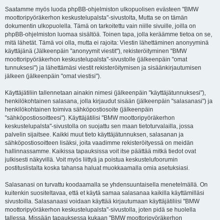
Saatamme myös luoda phpBB-ohjelmiston ulkopuolisen evästeen "BMW
moottoripyöräkerhon keskustelupalsta"-sivustolta, Mutta se on tämän
dokumentin ulkopuolella. Tämä on tarkoitettu vain niille sivuille, joilla on
phpBB-ohjelmiston luomaa sisältöä. Toinen tapa, jolla keräämme tietoa on se,
mitä lähetät. Tämä voi olla, mutta ei rajoita: Viestin lähettäminen anonyyminä
käyttäjänä (Jälkeenpäin "anonyymit viestit"), rekisteröityminen "BMW
moottoripyöräkerhon keskustelupalsta"-sivustolle (jälkeenpäin "omat
tunnuksesi") ja lähettämäsi viestit rekisteröitymisen ja sisäänkirjautumisen
jälkeen (jälkeenpäin "omat viestisi").
Käyttäjätiliin tallennetaan ainakin nimesi (jälkeenpäin "käyttäjätunnuksesi"),
henkilökohtainen salasana, jolla kirjaudut sisään (jälkeenpäin "salasanasi") ja
henkilökohtainen toimiva sähköpostiosoite (jälkeenpäin
"sähköpostiosoitteesi"). Käyttäjätilisi "BMW moottoripyöräkerhon
keskustelupalsta"-sivustolla on suojattu sen maan tietoturvalailla, jossa
palvelin sijaitsee. Kaikki muut tieto käyttäjätunnuksen, salasanan ja
sähköpostiosoitteen lisäksi, joita vaadimme rekisteröityessä on meidän
hallinnassamme. Kaikissa tapauksissa voit itse päättää mitkä tiedot ovat
julkisesti näkyvillä. Voit myös liittyä ja poistua keskustelufoorumin
postituslistalta koska tahansa haluat muokkaamalla omia asetuksiasi.
Salasanasi on turvattu koodaamalla se yhdensuuntaisella menetelmällä. On
kuitenkin suositeltavaa, että et käytä samaa salasanaa kaikilla käyttämilläsi
sivustoilla. Salasanaasi voidaan käyttää kirjautumaan käyttäjätiliisi "BMW
moottoripyöräkerhon keskustelupalsta"-sivustolla, joten pidä se huolella
tallessa. Missään tapauksessa kukaan "BMW moottoripyöräkerhon