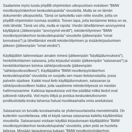
Saatamme myös luoda phpBB-ohjelmiston ulkopuolisen evästeen "BMW
moottoripyöräkerhon keskustelupalsta"-sivustolta, Mutta se on tämän
dokumentin ulkopuolella. Tämä on tarkoitettu vain niille sivuille, joilla on
phpBB-ohjelmiston luomaa sisältöä. Toinen tapa, jolla keräämme tietoa on se,
mitä lähetät. Tämä voi olla, mutta ei rajoita: Viestin lähettäminen anonyyminä
käyttäjänä (Jälkeenpäin "anonyymit viestit"), rekisteröityminen "BMW
moottoripyöräkerhon keskustelupalsta"-sivustolle (jälkeenpäin "omat
tunnuksesi") ja lähettämäsi viestit rekisteröitymisen ja sisäänkirjautumisen
jälkeen (jälkeenpäin "omat viestisi").
Käyttäjätiliin tallennetaan ainakin nimesi (jälkeenpäin "käyttäjätunnuksesi"),
henkilökohtainen salasana, jolla kirjaudut sisään (jälkeenpäin "salasanasi") ja
henkilökohtainen toimiva sähköpostiosoite (jälkeenpäin
"sähköpostiosoitteesi"). Käyttäjätilisi "BMW moottoripyöräkerhon
keskustelupalsta"-sivustolla on suojattu sen maan tietoturvalailla, jossa
palvelin sijaitsee. Kaikki muut tieto käyttäjätunnuksen, salasanan ja
sähköpostiosoitteen lisäksi, joita vaadimme rekisteröityessä on meidän
hallinnassamme. Kaikissa tapauksissa voit itse päättää mitkä tiedot ovat
julkisesti näkyvillä. Voit myös liittyä ja poistua keskustelufoorumin
postituslistalta koska tahansa haluat muokkaamalla omia asetuksiasi.
Salasanasi on turvattu koodaamalla se yhdensuuntaisella menetelmällä. On
kuitenkin suositeltavaa, että et käytä samaa salasanaa kaikilla käyttämilläsi
sivustoilla. Salasanaasi voidaan käyttää kirjautumaan käyttäjätiliisi "BMW
moottoripyöräkerhon keskustelupalsta"-sivustolla, joten pidä se huolella
tallessa. Missään tapauksessa kukaan "BMW moottoripyöräkerhon