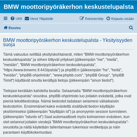
BMW moottoripyöräkerhon keskustelupalsta
UKK
Viesti Ylläpidolle
Rekisteröidy
Kirjaudu sisään
E
Etusivu
t
BMW moottoripyöräkerhon keskustelupalsta - Yksityisyyden
s
suoja
i
Tämä vakuutus selittää yksityiskohtaisesti, miten "BMW moottoripyöräkerhon
keskustelupalsta" ja siihen liittyvät yritykset (jälkeenpäin "me", "meitä",
"meidän", "BMW moottoripyöräkerhon keskustelupalsta",
"https://www.bmwmc.fi:443/palsta") ja phpBB:n (jälkeenpäin "he", "heitä",
"heidän", "phpBB-ohjelmisto", "www.phpbb.com", "phpBB Group", "phpBB
Tiimit") käyttävät sinulta kerättyjä tietoja (jälkeenpäin "sinun tiedot").
Tietojasi kerätään kahdella tavalla: Selaamalla "BMW moottoripyöräkerhon
keskustelupalsta"-sivustoa. phpBB-ohjelmisto luo joitakin evästeitä, jotka ovat
pieniä tekstitiedostoja. Nämä tiedostot ladataan selaimesi väliaikaisiin
tiedostoihin. Ensimmäiset kaksi evästettä sisältävät tiedon käyttäjän
yksilöimiseksi (jälkeenpäin "käyttäjän id") ja anonyymin session tunnisteen.
(jälkeenpäin "istunto id") Saat automaattiseti myös kolmannen evästeen, kun
olet selannut joitakin viestejä "BMW moottoripyöräkerhon keskustelupalsta"-
sivustolla ja näitä käytetään tallentamaan lukemiasi vestiketjuja ja näin
parantaen käyttökokemustasi.