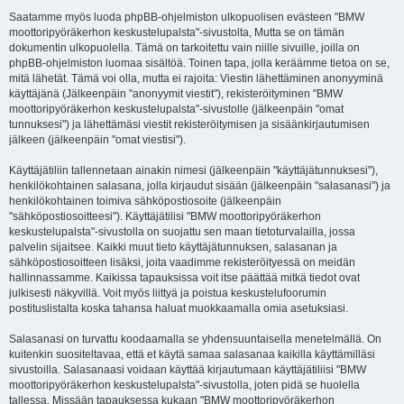
Saatamme myös luoda phpBB-ohjelmiston ulkopuolisen evästeen "BMW
moottoripyöräkerhon keskustelupalsta"-sivustolta, Mutta se on tämän
dokumentin ulkopuolella. Tämä on tarkoitettu vain niille sivuille, joilla on
phpBB-ohjelmiston luomaa sisältöä. Toinen tapa, jolla keräämme tietoa on se,
mitä lähetät. Tämä voi olla, mutta ei rajoita: Viestin lähettäminen anonyyminä
käyttäjänä (Jälkeenpäin "anonyymit viestit"), rekisteröityminen "BMW
moottoripyöräkerhon keskustelupalsta"-sivustolle (jälkeenpäin "omat
tunnuksesi") ja lähettämäsi viestit rekisteröitymisen ja sisäänkirjautumisen
jälkeen (jälkeenpäin "omat viestisi").
Käyttäjätiliin tallennetaan ainakin nimesi (jälkeenpäin "käyttäjätunnuksesi"),
henkilökohtainen salasana, jolla kirjaudut sisään (jälkeenpäin "salasanasi") ja
henkilökohtainen toimiva sähköpostiosoite (jälkeenpäin
"sähköpostiosoitteesi"). Käyttäjätilisi "BMW moottoripyöräkerhon
keskustelupalsta"-sivustolla on suojattu sen maan tietoturvalailla, jossa
palvelin sijaitsee. Kaikki muut tieto käyttäjätunnuksen, salasanan ja
sähköpostiosoitteen lisäksi, joita vaadimme rekisteröityessä on meidän
hallinnassamme. Kaikissa tapauksissa voit itse päättää mitkä tiedot ovat
julkisesti näkyvillä. Voit myös liittyä ja poistua keskustelufoorumin
postituslistalta koska tahansa haluat muokkaamalla omia asetuksiasi.
Salasanasi on turvattu koodaamalla se yhdensuuntaisella menetelmällä. On
kuitenkin suositeltavaa, että et käytä samaa salasanaa kaikilla käyttämilläsi
sivustoilla. Salasanaasi voidaan käyttää kirjautumaan käyttäjätiliisi "BMW
moottoripyöräkerhon keskustelupalsta"-sivustolla, joten pidä se huolella
tallessa. Missään tapauksessa kukaan "BMW moottoripyöräkerhon