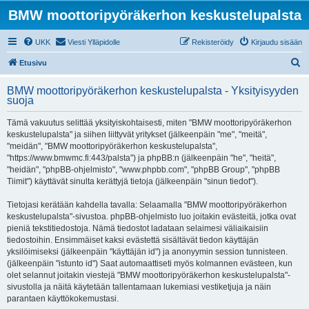
BMW moottoripyöräkerhon keskustelupalsta
UKK
Viesti Ylläpidolle
Rekisteröidy
Kirjaudu sisään
E
Etusivu
t
BMW moottoripyöräkerhon keskustelupalsta - Yksityisyyden
s
suoja
i
Tämä vakuutus selittää yksityiskohtaisesti, miten "BMW moottoripyöräkerhon
keskustelupalsta" ja siihen liittyvät yritykset (jälkeenpäin "me", "meitä",
"meidän", "BMW moottoripyöräkerhon keskustelupalsta",
"https://www.bmwmc.fi:443/palsta") ja phpBB:n (jälkeenpäin "he", "heitä",
"heidän", "phpBB-ohjelmisto", "www.phpbb.com", "phpBB Group", "phpBB
Tiimit") käyttävät sinulta kerättyjä tietoja (jälkeenpäin "sinun tiedot").
Tietojasi kerätään kahdella tavalla: Selaamalla "BMW moottoripyöräkerhon
keskustelupalsta"-sivustoa. phpBB-ohjelmisto luo joitakin evästeitä, jotka ovat
pieniä tekstitiedostoja. Nämä tiedostot ladataan selaimesi väliaikaisiin
tiedostoihin. Ensimmäiset kaksi evästettä sisältävät tiedon käyttäjän
yksilöimiseksi (jälkeenpäin "käyttäjän id") ja anonyymin session tunnisteen.
(jälkeenpäin "istunto id") Saat automaattiseti myös kolmannen evästeen, kun
olet selannut joitakin viestejä "BMW moottoripyöräkerhon keskustelupalsta"-
sivustolla ja näitä käytetään tallentamaan lukemiasi vestiketjuja ja näin
parantaen käyttökokemustasi.