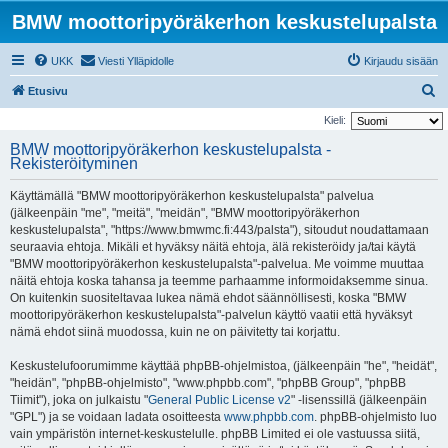
BMW moottoripyöräkerhon keskustelupalsta
UKK
Viesti Ylläpidolle
Kirjaudu sisään
E
Etusivu
t
Kieli:
s
BMW moottoripyöräkerhon keskustelupalsta -
Rekisteröityminen
i
Käyttämällä "BMW moottoripyöräkerhon keskustelupalsta" palvelua
(jälkeenpäin "me", "meitä", "meidän", "BMW moottoripyöräkerhon
keskustelupalsta", "https://www.bmwmc.fi:443/palsta"), sitoudut noudattamaan
seuraavia ehtoja. Mikäli et hyväksy näitä ehtoja, älä rekisteröidy ja/tai käytä
"BMW moottoripyöräkerhon keskustelupalsta"-palvelua. Me voimme muuttaa
näitä ehtoja koska tahansa ja teemme parhaamme informoidaksemme sinua.
On kuitenkin suositeltavaa lukea nämä ehdot säännöllisesti, koska "BMW
moottoripyöräkerhon keskustelupalsta"-palvelun käyttö vaatii että hyväksyt
nämä ehdot siinä muodossa, kuin ne on päivitetty tai korjattu.
Keskustelufoorumimme käyttää phpBB-ohjelmistoa, (jälkeenpäin "he", "heidät",
"heidän", "phpBB-ohjelmisto", "www.phpbb.com", "phpBB Group", "phpBB
Tiimit"), joka on julkaistu "
General Public License v2
" -lisenssillä (jälkeenpäin
"GPL") ja se voidaan ladata osoitteesta
www.phpbb.com
. phpBB-ohjelmisto luo
vain ympäristön internet-keskustelulle. phpBB Limited ei ole vastuussa siitä,