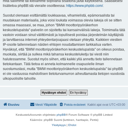
mitä sallimme tai kiellämme sopivana sisältönä ja/tai käytöksenä. Saadaksesi
lisätietoa phpBB:stä vieraile osoitteessa:
https://www.phpbb.com/
.
Suostut olemaan esittämättä loukkaavaa, vihamielistä, epämoraalista tai
muutakaan materiaalia, joka voisi loukata voimassa olevia lakeja oli se sitten
omassa maassasi, se maa, johon "BMW moottoripyöräkerhon
keskustelupalsta"-palvelin on sijoitettu tai kansainvälisiä lakeja. Toimimalla tätä
vastoin voidaan sinut välittömästi ja lopullisesti poistaa järjestelmän käyttäjistä
ja tarvittaessa internet-yhteydentarjoajaasi otetaan yhteyttä. Kaikkien viestien
IP-osoite tallennetaan näiden ehtojen noudattamisen tarkkailua varten.
Hyväksyt, että "BMW moottoripyöräkerhon keskustelupalsta" on oikeus poistaa,
muokata, siirtää ja sulkea mikä tahansa keskusteluketju tai viesti niin
halutessamme. Suostut myös siihen, että kaikki yllä annettu tieto tallennetaan
tietokantaan. Tätä tietoa ei anneta kolmannelle osapuolelle ilman
suostumustasi, mutta "BMW moottoripyöräkerhon keskustelupalsta" tai phpBB
ei ole vastuussa mahdollisen tietoturvamurron aiheuttamasta tietojen vuodosta
ulkopuolisille tahoille.
Etusivu
Viesti Ylläpidolle
Poista evästeet
Kaikki ajat ovat
UTC+03:00
Keskustelufoorumin ohjelmisto
phpBB
® Forum Software © phpBB Limited
Käännös: phpBB Suomi (lurttinen, harritapio, Pettis)
Yksityisyys
|
Ehdot