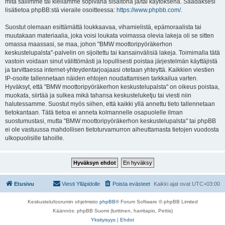
mitä sallimme tai kiellämme sopivana sisältönä ja/tai käytöksenä. Saadaksesi
lisätietoa phpBB:stä vieraile osoitteessa:
https://www.phpbb.com/
.
Suostut olemaan esittämättä loukkaavaa, vihamielistä, epämoraalista tai
muutakaan materiaalia, joka voisi loukata voimassa olevia lakeja oli se sitten
omassa maassasi, se maa, johon "BMW moottoripyöräkerhon
keskustelupalsta"-palvelin on sijoitettu tai kansainvälisiä lakeja. Toimimalla tätä
vastoin voidaan sinut välittömästi ja lopullisesti poistaa järjestelmän käyttäjistä
ja tarvittaessa internet-yhteydentarjoajaasi otetaan yhteyttä. Kaikkien viestien
IP-osoite tallennetaan näiden ehtojen noudattamisen tarkkailua varten.
Hyväksyt, että "BMW moottoripyöräkerhon keskustelupalsta" on oikeus poistaa,
muokata, siirtää ja sulkea mikä tahansa keskusteluketju tai viesti niin
halutessamme. Suostut myös siihen, että kaikki yllä annettu tieto tallennetaan
tietokantaan. Tätä tietoa ei anneta kolmannelle osapuolelle ilman
suostumustasi, mutta "BMW moottoripyöräkerhon keskustelupalsta" tai phpBB
ei ole vastuussa mahdollisen tietoturvamurron aiheuttamasta tietojen vuodosta
ulkopuolisille tahoille.
Etusivu
Viesti Ylläpidolle
Poista evästeet
Kaikki ajat ovat
UTC+03:00
Keskustelufoorumin ohjelmisto
phpBB
® Forum Software © phpBB Limited
Käännös: phpBB Suomi (lurttinen, harritapio, Pettis)
Yksityisyys
|
Ehdot