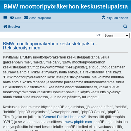
BMW moottoripyöräkerhon keskustelupalsta
UKK
Viesti Ylläpidolle
Kirjaudu sisään
E
Etusivu
t
Kieli:
s
BMW moottoripyöräkerhon keskustelupalsta -
Rekisteröityminen
i
Käyttämällä "BMW moottoripyöräkerhon keskustelupalsta" palvelua
(jälkeenpäin "me", "meitä", "meidän", "BMW moottoripyöräkerhon
keskustelupalsta", "https://www.bmwmc.fi:443/palsta"), sitoudut noudattamaan
seuraavia ehtoja. Mikäli et hyväksy näitä ehtoja, älä rekisteröidy ja/tai käytä
"BMW moottoripyöräkerhon keskustelupalsta"-palvelua. Me voimme muuttaa
näitä ehtoja koska tahansa ja teemme parhaamme informoidaksemme sinua.
On kuitenkin suositeltavaa lukea nämä ehdot säännöllisesti, koska "BMW
moottoripyöräkerhon keskustelupalsta"-palvelun käyttö vaatii että hyväksyt
nämä ehdot siinä muodossa, kuin ne on päivitetty tai korjattu.
Keskustelufoorumimme käyttää phpBB-ohjelmistoa, (jälkeenpäin "he", "heidät",
"heidän", "phpBB-ohjelmisto", "www.phpbb.com", "phpBB Group", "phpBB
Tiimit"), joka on julkaistu "
General Public License v2
" -lisenssillä (jälkeenpäin
"GPL") ja se voidaan ladata osoitteesta
www.phpbb.com
. phpBB-ohjelmisto luo
vain ympäristön internet-keskustelulle. phpBB Limited ei ole vastuussa siitä,