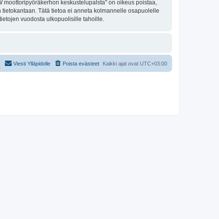
MW moottoripyöräkerhon keskustelupalsta" on oikeus poistaa,
an tietokantaan. Tätä tietoa ei anneta kolmannelle osapuolelle
tojen vuodosta ulkopuolisille tahoille.
Viesti Ylläpidolle
Poista evästeet
Kaikki ajat ovat
UTC+03:00