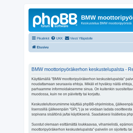
BMW moottoripyör
Keskustelua BMW moottoripyöristä
Pikalinkit
UKK
Viesti Ylläpidolle
Etusivu
BMW moottoripyöräkerhon keskustelupalsta - Re
Käyttämällä "BMW moottoripyöräkerhon keskustelupalsta" palvel
noudattamaan seuraavia ehtoja. Mikäli et hyväksy näitä ehtoja
parhaamme informoidaksemme sinua. On kuitenkin suositeltavaa
muodossa, kuin ne on päivitetty tai korjattu.
Keskustelufoorumimme käyttää phpBB-ohjelmistoa, (jälkeenpäin 
lisenssillä (jälkeenpäin "GPL") ja se voidaan ladata osoitteesta
sopivana sisältönä ja/tai käytöksenä. Saadaksesi lisätietoa php
Suostut olemaan esittämättä loukkaavaa, vihamielistä, epämora
moottoripyöräkerhon keskustelupalsta"-palvelin on sijoitettu tai k