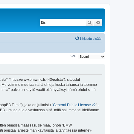
Etsi
Tarkennettu haku
Kirjaudu sisään
Kieli:
a", "https://www.bmwmc.fi:443/palsta"), sitoudut
lua. Me voimme muuttaa näitä ehtoja koska tahansa ja teemme
ta"-palvelun käyttö vaatii että hyväksyt nämä ehdot siinä
pBB Tiimit"), joka on julkaistu "
General Public License v2
" -
BB Limited ei ole vastuussa siitä, mitä sallimme tai kiellämme
e sitten omassa maassasi, se maa, johon "BMW
i poistaa järjestelmän käyttäjistä ja tarvittaessa internet-