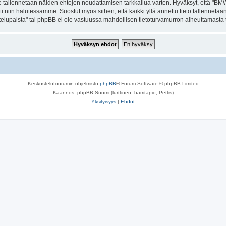
ite tallennetaan näiden ehtojen noudattamisen tarkkailua varten. Hyväksyt, että "B
ti niin halutessamme. Suostut myös siihen, että kaikki yllä annettu tieto tallenneta
palsta" tai phpBB ei ole vastuussa mahdollisen tietoturvamurron aiheuttamasta tie
Keskustelufoorumin ohjelmisto
phpBB
® Forum Software © phpBB Limited
Käännös: phpBB Suomi (lurttinen, harritapio, Pettis)
Yksityisyys
|
Ehdot