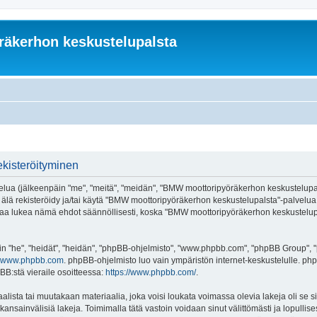
äkerhon keskustelupalsta
kisteröityminen
ua (jälkeenpäin "me", "meitä", "meidän", "BMW moottoripyöräkerhon keskustelupalst
, älä rekisteröidy ja/tai käytä "BMW moottoripyöräkerhon keskustelupalsta"-palve
 lukea nämä ehdot säännöllisesti, koska "BMW moottoripyöräkerhon keskustelupals
"he", "heidät", "heidän", "phpBB-ohjelmisto", "www.phpbb.com", "phpBB Group", "ph
www.phpbb.com
. phpBB-ohjelmisto luo vain ympäristön internet-keskustelulle. php
BB:stä vieraile osoitteessa:
https://www.phpbb.com/
.
alista tai muutakaan materiaalia, joka voisi loukata voimassa olevia lakeja oli s
ansainvälisiä lakeja. Toimimalla tätä vastoin voidaan sinut välittömästi ja lopullisest