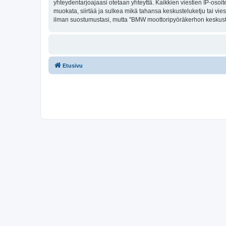
yhteydentarjoajaasi otetaan yhteyttä. Kaikkien viestien IP-oso
muokata, siirtää ja sulkea mikä tahansa keskusteluketju tai vies
ilman suostumustasi, mutta "BMW moottoripyöräkerhon keskustelu
Etusivu