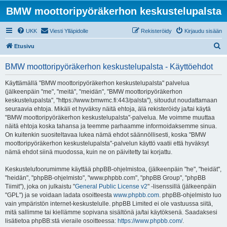
BMW moottoripyöräkerhon keskustelupalsta
UKK
Viesti Ylläpidolle
Rekisteröidy
Kirjaudu sisään
E
Etusivu
t
BMW moottoripyöräkerhon keskustelupalsta - Käyttöehdot
s
i
Käyttämällä "BMW moottoripyöräkerhon keskustelupalsta" palvelua
(jälkeenpäin "me", "meitä", "meidän", "BMW moottoripyöräkerhon
keskustelupalsta", "https://www.bmwmc.fi:443/palsta"), sitoudut noudattamaan
seuraavia ehtoja. Mikäli et hyväksy näitä ehtoja, älä rekisteröidy ja/tai käytä
"BMW moottoripyöräkerhon keskustelupalsta"-palvelua. Me voimme muuttaa
näitä ehtoja koska tahansa ja teemme parhaamme informoidaksemme sinua.
On kuitenkin suositeltavaa lukea nämä ehdot säännöllisesti, koska "BMW
moottoripyöräkerhon keskustelupalsta"-palvelun käyttö vaatii että hyväksyt
nämä ehdot siinä muodossa, kuin ne on päivitetty tai korjattu.
Keskustelufoorumimme käyttää phpBB-ohjelmistoa, (jälkeenpäin "he", "heidät",
"heidän", "phpBB-ohjelmisto", "www.phpbb.com", "phpBB Group", "phpBB
Tiimit"), joka on julkaistu "
General Public License v2
" -lisenssillä (jälkeenpäin
"GPL") ja se voidaan ladata osoitteesta
www.phpbb.com
. phpBB-ohjelmisto luo
vain ympäristön internet-keskustelulle. phpBB Limited ei ole vastuussa siitä,
mitä sallimme tai kiellämme sopivana sisältönä ja/tai käytöksenä. Saadaksesi
lisätietoa phpBB:stä vieraile osoitteessa:
https://www.phpbb.com/
.