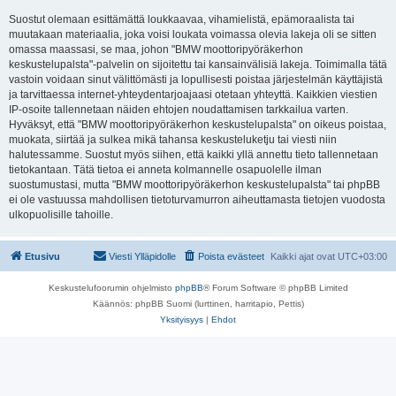
Suostut olemaan esittämättä loukkaavaa, vihamielistä, epämoraalista tai
muutakaan materiaalia, joka voisi loukata voimassa olevia lakeja oli se sitten
omassa maassasi, se maa, johon "BMW moottoripyöräkerhon
keskustelupalsta"-palvelin on sijoitettu tai kansainvälisiä lakeja. Toimimalla tätä
vastoin voidaan sinut välittömästi ja lopullisesti poistaa järjestelmän käyttäjistä
ja tarvittaessa internet-yhteydentarjoajaasi otetaan yhteyttä. Kaikkien viestien
IP-osoite tallennetaan näiden ehtojen noudattamisen tarkkailua varten.
Hyväksyt, että "BMW moottoripyöräkerhon keskustelupalsta" on oikeus poistaa,
muokata, siirtää ja sulkea mikä tahansa keskusteluketju tai viesti niin
halutessamme. Suostut myös siihen, että kaikki yllä annettu tieto tallennetaan
tietokantaan. Tätä tietoa ei anneta kolmannelle osapuolelle ilman
suostumustasi, mutta "BMW moottoripyöräkerhon keskustelupalsta" tai phpBB
ei ole vastuussa mahdollisen tietoturvamurron aiheuttamasta tietojen vuodosta
ulkopuolisille tahoille.
Etusivu
Viesti Ylläpidolle
Poista evästeet
Kaikki ajat ovat
UTC+03:00
Keskustelufoorumin ohjelmisto
phpBB
® Forum Software © phpBB Limited
Käännös: phpBB Suomi (lurttinen, harritapio, Pettis)
Yksityisyys
|
Ehdot