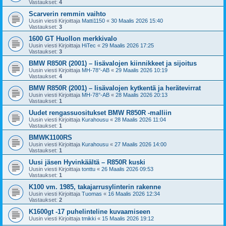
Vastaukset:
4
Scarverin remmin vaihto
Uusin viesti Kirjoittaja
Matti1150
«
30 Maalis 2026 15:40
Vastaukset:
3
1600 GT Huollon merkkivalo
Uusin viesti Kirjoittaja
HiTec
«
29 Maalis 2026 17:25
Vastaukset:
3
BMW R850R (2001) – lisävalojen kiinnikkeet ja sijoitus
Uusin viesti Kirjoittaja
MH-78°-AB
«
29 Maalis 2026 10:19
Vastaukset:
4
BMW R850R (2001) – lisävalojen kytkentä ja herätevirrat
Uusin viesti Kirjoittaja
MH-78°-AB
«
28 Maalis 2026 20:13
Vastaukset:
1
Uudet rengassuositukset BMW R850R -malliin
Uusin viesti Kirjoittaja
Kurahousu
«
28 Maalis 2026 11:04
Vastaukset:
1
BMWK1100RS
Uusin viesti Kirjoittaja
Kurahousu
«
27 Maalis 2026 14:00
Vastaukset:
1
Uusi jäsen Hyvinkäältä – R850R kuski
Uusin viesti Kirjoittaja
tonttu
«
26 Maalis 2026 09:53
Vastaukset:
1
K100 vm. 1985, takajarrusylinterin rakenne
Uusin viesti Kirjoittaja
Tuomas
«
16 Maalis 2026 12:34
Vastaukset:
2
K1600gt -17 puhelinteline kuvaamiseen
Uusin viesti Kirjoittaja
tmikki
«
15 Maalis 2026 19:12