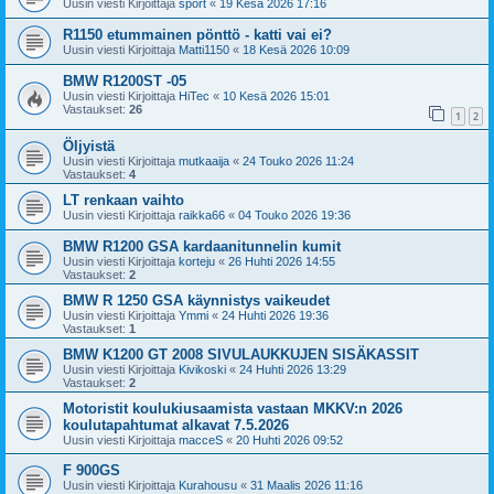
Uusin viesti Kirjoittaja
sport
«
19 Kesä 2026 17:16
R1150 etummainen pönttö - katti vai ei?
Uusin viesti Kirjoittaja
Matti1150
«
18 Kesä 2026 10:09
BMW R1200ST -05
Uusin viesti Kirjoittaja
HiTec
«
10 Kesä 2026 15:01
Vastaukset:
26
1
2
Öljyistä
Uusin viesti Kirjoittaja
mutkaaija
«
24 Touko 2026 11:24
Vastaukset:
4
LT renkaan vaihto
Uusin viesti Kirjoittaja
raikka66
«
04 Touko 2026 19:36
BMW R1200 GSA kardaanitunnelin kumit
Uusin viesti Kirjoittaja
korteju
«
26 Huhti 2026 14:55
Vastaukset:
2
BMW R 1250 GSA käynnistys vaikeudet
Uusin viesti Kirjoittaja
Ymmi
«
24 Huhti 2026 19:36
Vastaukset:
1
BMW K1200 GT 2008 SIVULAUKKUJEN SISÄKASSIT
Uusin viesti Kirjoittaja
Kivikoski
«
24 Huhti 2026 13:29
Vastaukset:
2
Motoristit koulukiusaamista vastaan MKKV:n 2026
koulutapahtumat alkavat 7.5.2026
Uusin viesti Kirjoittaja
macceS
«
20 Huhti 2026 09:52
F 900GS
Uusin viesti Kirjoittaja
Kurahousu
«
31 Maalis 2026 11:16