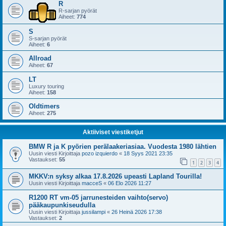
R
R-sarjan pyörät
Aiheet:
774
S
S-sarjan pyörät
Aiheet:
6
Allroad
Aiheet:
67
LT
Luxury touring
Aiheet:
158
Oldtimers
Aiheet:
275
Aktiiviset viestiketjut
BMW R ja K pyörien perälaakeriasiaa. Vuodesta 1980 lähtien
Uusin viesti Kirjoittaja
pozo izquierdo
«
18 Syys 2021 23:35
Vastaukset:
55
1
2
3
4
MKKV:n syksy alkaa 17.8.2026 upeasti Lapland Tourilla!
Uusin viesti Kirjoittaja
macceS
«
06 Elo 2026 11:27
R1200 RT vm-05 jarrunesteiden vaihto(servo)
pääkaupunkiseudulla
Uusin viesti Kirjoittaja
jussilampi
«
26 Heinä 2026 17:38
Vastaukset:
2