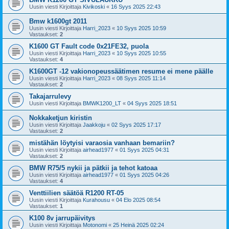
Uusin viesti Kirjoittaja
Kivikoski
«
16 Syys 2025 22:43
Bmw k1600gt 2011
Uusin viesti Kirjoittaja
Harri_2023
«
10 Syys 2025 10:59
Vastaukset:
2
K1600 GT Fault code 0x21FE32, puola
Uusin viesti Kirjoittaja
Harri_2023
«
10 Syys 2025 10:55
Vastaukset:
4
K1600GT -12 vakionopeussäätimen resume ei mene päälle
Uusin viesti Kirjoittaja
Harri_2023
«
08 Syys 2025 11:14
Vastaukset:
2
Takajarrulevy
Uusin viesti Kirjoittaja
BMWK1200_LT
«
04 Syys 2025 18:51
Nokkaketjun kiristin
Uusin viesti Kirjoittaja
Jaakkoju
«
02 Syys 2025 17:17
Vastaukset:
2
mistähän löytyisi varaosia vanhaan bemariin?
Uusin viesti Kirjoittaja
airhead1977
«
01 Syys 2025 04:31
Vastaukset:
2
BMW R75/5 nykii ja pätkii ja tehot katoaa
Uusin viesti Kirjoittaja
airhead1977
«
01 Syys 2025 04:26
Vastaukset:
4
Venttiilien säätöä R1200 RT-05
Uusin viesti Kirjoittaja
Kurahousu
«
04 Elo 2025 08:54
Vastaukset:
1
K100 8v jarrupäivitys
Uusin viesti Kirjoittaja
Motonomi
«
25 Heinä 2025 02:24