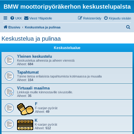
BMW moottoripyöräkerhon keskustelupalsta
UKK
Viesti Ylläpidolle
Rekisteröidy
Kirjaudu sisään
E
Etusivu
Keskustelua ja pulinaa
t
Keskustelua ja pulinaa
s
Keskustelualue
i
Yleinen keskustelu
Keskustelua aiheesta ja aiheen vierestä
Aiheet:
684
Tapahtumat
Tänne tietoa erilaisista tapahtumista kotimaassa ja muualla
Aiheet:
154
Virtuaali maailma
Linkkejä muille kiinnostaville sivustoille.
Aiheet:
35
F
F-sarjan pyörät
Aiheet:
49
K
K-sarjan pyörät
Aiheet:
512