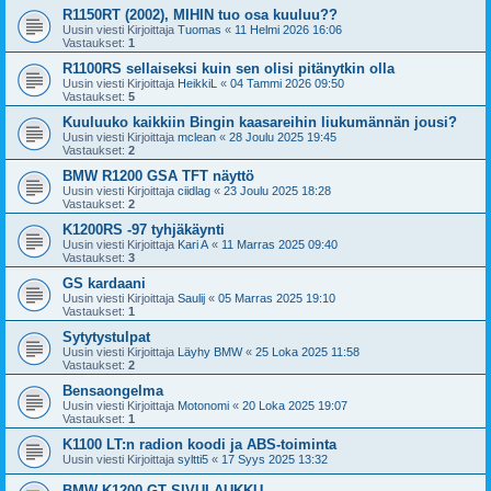
R1150RT (2002), MIHIN tuo osa kuuluu??
Uusin viesti Kirjoittaja
Tuomas
«
11 Helmi 2026 16:06
Vastaukset:
1
R1100RS sellaiseksi kuin sen olisi pitänytkin olla
Uusin viesti Kirjoittaja
HeikkiL
«
04 Tammi 2026 09:50
Vastaukset:
5
Kuuluuko kaikkiin Bingin kaasareihin liukumännän jousi?
Uusin viesti Kirjoittaja
mclean
«
28 Joulu 2025 19:45
Vastaukset:
2
BMW R1200 GSA TFT näyttö
Uusin viesti Kirjoittaja
ciidlag
«
23 Joulu 2025 18:28
Vastaukset:
2
K1200RS -97 tyhjäkäynti
Uusin viesti Kirjoittaja
Kari A
«
11 Marras 2025 09:40
Vastaukset:
3
GS kardaani
Uusin viesti Kirjoittaja
Saulij
«
05 Marras 2025 19:10
Vastaukset:
1
Sytytystulpat
Uusin viesti Kirjoittaja
Läyhy BMW
«
25 Loka 2025 11:58
Vastaukset:
2
Bensaongelma
Uusin viesti Kirjoittaja
Motonomi
«
20 Loka 2025 19:07
Vastaukset:
1
K1100 LT:n radion koodi ja ABS-toiminta
Uusin viesti Kirjoittaja
syltti5
«
17 Syys 2025 13:32
BMW K1200 GT SIVULAUKKU