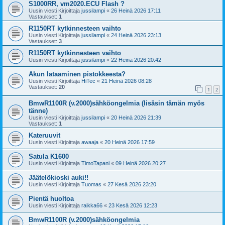
S1000RR, vm2020.ECU Flash ?
Uusin viesti Kirjoittaja
jussilampi
«
26 Heinä 2026 17:11
Vastaukset:
1
R1150RT kytkinnesteen vaihto
Uusin viesti Kirjoittaja
jussilampi
«
24 Heinä 2026 23:13
Vastaukset:
3
R1150RT kytkinnesteen vaihto
Uusin viesti Kirjoittaja
jussilampi
«
22 Heinä 2026 20:42
Akun lataaminen pistokkeesta?
Uusin viesti Kirjoittaja
HiTec
«
21 Heinä 2026 08:28
Vastaukset:
20
1
2
BmwR1100R (v.2000)sähköongelmia (lisäsin tämän myös
tänne)
Uusin viesti Kirjoittaja
jussilampi
«
20 Heinä 2026 21:39
Vastaukset:
1
Kateruuvit
Uusin viesti Kirjoittaja
awaaja
«
20 Heinä 2026 17:59
Satula K1600
Uusin viesti Kirjoittaja
TimoTapani
«
09 Heinä 2026 20:27
Jäätelökioski auki!!
Uusin viesti Kirjoittaja
Tuomas
«
27 Kesä 2026 23:20
Pientä huoltoa
Uusin viesti Kirjoittaja
raikka66
«
23 Kesä 2026 12:23
BmwR1100R (v.2000)sähköongelmia