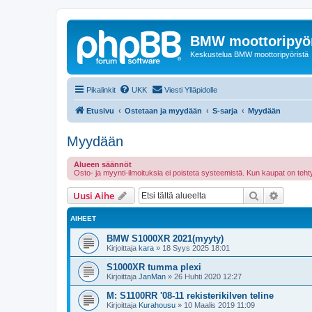
BMW moottoripyör
Keskustelua BMW moottoripyöristä
Pikalinkit
UKK
Viesti Ylläpidolle
Etusivu
Ostetaan ja myydään
S-sarja
Myydään
Myydään
Alueen säännöt
Osto- ja myynti-ilmoituksia ei poisteta systeemistä. Kun kaupat on te
Etsi
Tarken
Uusi Aihe
AIHEET
BMW S1000XR 2021(myyty)
Kirjoittaja
kara
»
18 Syys 2025 18:01
S1000XR tumma plexi
Kirjoittaja
JanMan
»
26 Huhti 2020 12:27
M: S1100RR '08-11 rekisterikilven teline
Kirjoittaja
Kurahousu
»
10 Maalis 2019 11:09