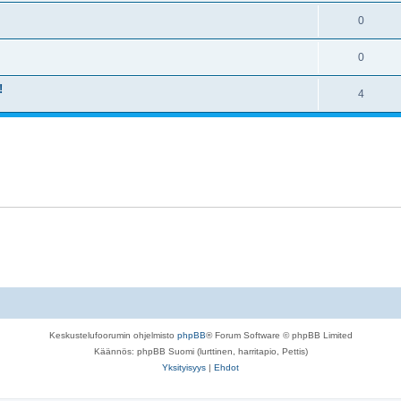
0
0
!
4
Keskustelufoorumin ohjelmisto
phpBB
® Forum Software © phpBB Limited
Käännös: phpBB Suomi (lurttinen, harritapio, Pettis)
Yksityisyys
|
Ehdot