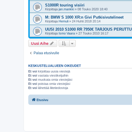
S1000R touring visiiri
Kirjoittaja
jan.mankki
»
08 Touko 2020 18:40
M: BMW S 1000 XR:n Givi Putkisivutelineet
Kirjoittaja
Hemuli
»
24 Huhti 2018 20:14
UUSI 2010 S1000 RR 7950€ TARJOUS PERUTTU
Kirjoittaja
Ismo Vaara
»
27 Touko 2010 16:17
Uusi Aihe
Palaa etusivulle
KESKUSTELUALUEEN OIKEUDET
Et voi
kirjoittaa uusia viestejä
Et voi
vastata viestiketjuihin
Et voi
muokata omia viestejäsi
Et voi
poistaa omia viestejäsi
Et voi
lähettää liitetiedostoja
Etusivu