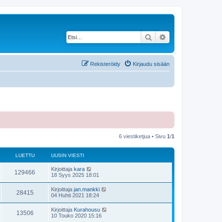
Etsi
Tarkennettu haku
Rekisteröidy
Kirjaudu sisään
6 viestiketjua • Sivu
1
/
1
LUETTU
UUSIN VIESTI
Kirjoittaja
kara
129466
18 Syys 2025 18:01
Kirjoittaja
jan.mankki
28415
04 Huhti 2021 18:24
Kirjoittaja
Kurahousu
13506
10 Touko 2020 15:16