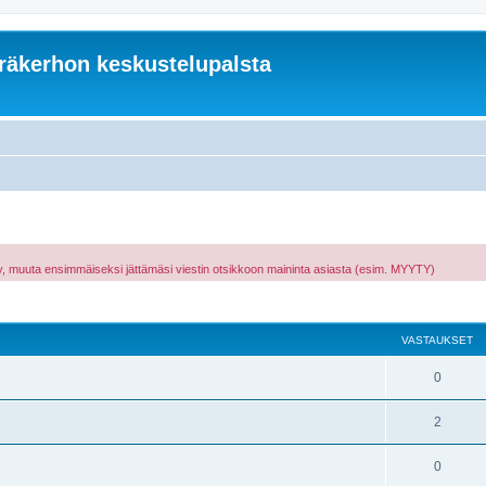
äkerhon keskustelupalsta
hty, muuta ensimmäiseksi jättämäsi viestin otsikkoon maininta asiasta (esim. MYYTY)
nettu haku
VASTAUKSET
0
2
0