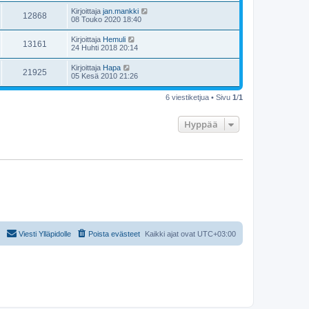
Kirjoittaja
jan.mankki
12868
08 Touko 2020 18:40
Kirjoittaja
Hemuli
13161
24 Huhti 2018 20:14
Kirjoittaja
Hapa
21925
05 Kesä 2010 21:26
6 viestiketjua • Sivu
1
/
1
Hyppää
Viesti Ylläpidolle
Poista evästeet
Kaikki ajat ovat
UTC+03:00