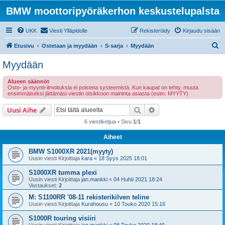
BMW moottoripyöräkerhon keskustelupalsta
UKK
Viesti Ylläpidolle
Rekisteröidy
Kirjaudu sisään
E
Etusivu
Ostetaan ja myydään
S-sarja
Myydään
t
Myydään
s
Alueen säännöt
i
Osto- ja myynti-ilmoituksia ei poisteta systeemistä. Kun kaupat on tehty, muuta
ensimmäiseksi jättämäsi viestin otsikkoon maininta asiasta (esim. MYYTY)
Etsi
Tarkennettu haku
Uusi Aihe
6 viestiketjua • Sivu
1
/
1
Aiheet
BMW S1000XR 2021(myyty)
Uusin viesti Kirjoittaja
kara
«
18 Syys 2025 18:01
S1000XR tumma plexi
Uusin viesti Kirjoittaja
jan.mankki
«
04 Huhti 2021 18:24
Vastaukset:
2
M: S1100RR '08-11 rekisterikilven teline
Uusin viesti Kirjoittaja
Kurahousu
«
10 Touko 2020 15:16
S1000R touring visiiri