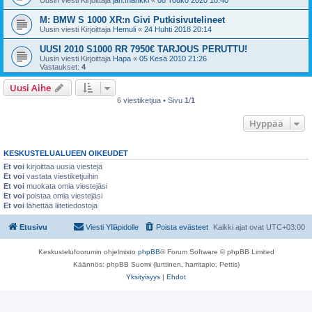
Uusin viesti Kirjoittaja
jan.mankki
«
08 Touko 2020 18:40
M: BMW S 1000 XR:n Givi Putkisivutelineet
Uusin viesti Kirjoittaja
Hemuli
«
24 Huhti 2018 20:14
UUSI 2010 S1000 RR 7950€ TARJOUS PERUTTU!
Uusin viesti Kirjoittaja
Hapa
«
05 Kesä 2010 21:26
Vastaukset:
4
Uusi Aihe
6 viestiketjua • Sivu
1
/
1
Hyppää
KESKUSTELUALUEEN OIKEUDET
Et voi
kirjoittaa uusia viestejä
Et voi
vastata viestiketjuihin
Et voi
muokata omia viestejäsi
Et voi
poistaa omia viestejäsi
Et voi
lähettää liitetiedostoja
Etusivu
Viesti Ylläpidolle
Poista evästeet
Kaikki ajat ovat
UTC+03:00
Keskustelufoorumin ohjelmisto
phpBB
® Forum Software © phpBB Limited
Käännös: phpBB Suomi (lurttinen, harritapio, Pettis)
Yksityisyys
|
Ehdot