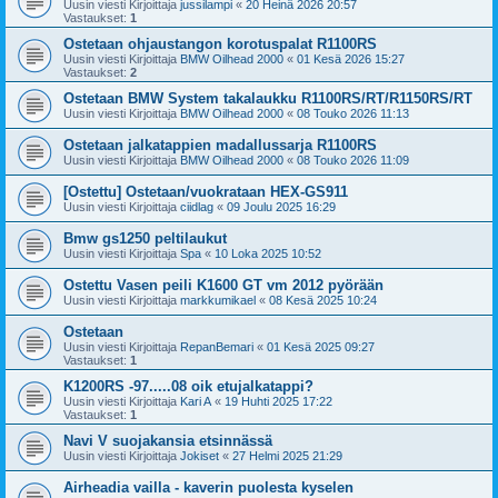
Uusin viesti Kirjoittaja
jussilampi
«
20 Heinä 2026 20:57
Vastaukset:
1
Ostetaan ohjaustangon korotuspalat R1100RS
Uusin viesti Kirjoittaja
BMW Oilhead 2000
«
01 Kesä 2026 15:27
Vastaukset:
2
Ostetaan BMW System takalaukku R1100RS/RT/R1150RS/RT
Uusin viesti Kirjoittaja
BMW Oilhead 2000
«
08 Touko 2026 11:13
Ostetaan jalkatappien madallussarja R1100RS
Uusin viesti Kirjoittaja
BMW Oilhead 2000
«
08 Touko 2026 11:09
[Ostettu] Ostetaan/vuokrataan HEX-GS911
Uusin viesti Kirjoittaja
ciidlag
«
09 Joulu 2025 16:29
Bmw gs1250 peltilaukut
Uusin viesti Kirjoittaja
Spa
«
10 Loka 2025 10:52
Ostettu Vasen peili K1600 GT vm 2012 pyörään
Uusin viesti Kirjoittaja
markkumikael
«
08 Kesä 2025 10:24
Ostetaan
Uusin viesti Kirjoittaja
RepanBemari
«
01 Kesä 2025 09:27
Vastaukset:
1
K1200RS -97.....08 oik etujalkatappi?
Uusin viesti Kirjoittaja
Kari A
«
19 Huhti 2025 17:22
Vastaukset:
1
Navi V suojakansia etsinnässä
Uusin viesti Kirjoittaja
Jokiset
«
27 Helmi 2025 21:29
Airheadia vailla - kaverin puolesta kyselen