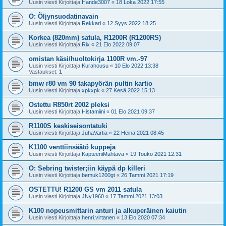
Uusin viesti Kirjoittaja
Hande3007
«
18 Loka 2022 17:55
O: Öljynsuodatinavain
Uusin viesti Kirjoittaja
Rekkari
«
12 Syys 2022 18:25
Korkea (820mm) satula, R1200R (R1200RS)
Uusin viesti Kirjoittaja
Rix
«
21 Elo 2022 09:07
omistan käsi/huoltokirja 1100R vm.-97
Uusin viesti Kirjoittaja
Kurahousu
«
10 Elo 2022 13:38
Vastaukset:
1
bmw r80 vm 90 takapyörän pultin kartio
Uusin viesti Kirjoittaja
xpkxpk
«
27 Kesä 2022 15:13
Ostettu R850rt 2002 pleksi
Uusin viesti Kirjoittaja
Histamiini
«
01 Elo 2021 09:37
R1100S keskiseisontatuki
Uusin viesti Kirjoittaja
JuhaVartia
«
22 Heinä 2021 08:45
K1100 venttiinsäätö kuppeja
Uusin viesti Kirjoittaja
KapteeniMahtava
«
19 Touko 2021 12:31
O: Sebring twister;iin käypä dp killeri
Uusin viesti Kirjoittaja
bemuk1200gt
«
26 Tammi 2021 17:19
OSTETTU! R1200 GS vm 2011 satula
Uusin viesti Kirjoittaja
JNy1960
«
17 Tammi 2021 13:03
K100 nopeusmittarin anturi ja alkuperäinen kaiutin
Uusin viesti Kirjoittaja
henri.virtanen
«
13 Elo 2020 07:34