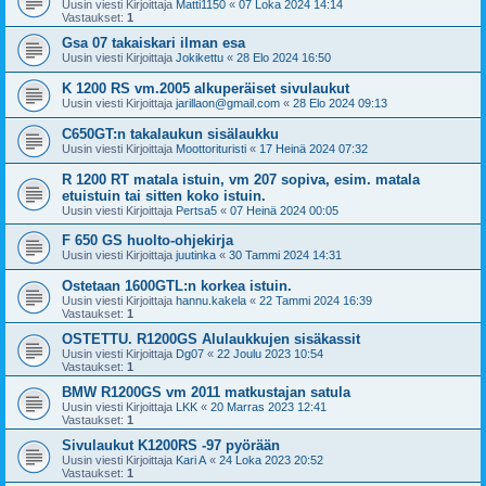
Uusin viesti Kirjoittaja
Matti1150
«
07 Loka 2024 14:14
Vastaukset:
1
Gsa 07 takaiskari ilman esa
Uusin viesti Kirjoittaja
Jokikettu
«
28 Elo 2024 16:50
K 1200 RS vm.2005 alkuperäiset sivulaukut
Uusin viesti Kirjoittaja
jarillaon@gmail.com
«
28 Elo 2024 09:13
C650GT:n takalaukun sisälaukku
Uusin viesti Kirjoittaja
Moottorituristi
«
17 Heinä 2024 07:32
R 1200 RT matala istuin, vm 207 sopiva, esim. matala
etuistuin tai sitten koko istuin.
Uusin viesti Kirjoittaja
Pertsa5
«
07 Heinä 2024 00:05
F 650 GS huolto-ohjekirja
Uusin viesti Kirjoittaja
juutinka
«
30 Tammi 2024 14:31
Ostetaan 1600GTL:n korkea istuin.
Uusin viesti Kirjoittaja
hannu.kakela
«
22 Tammi 2024 16:39
Vastaukset:
1
OSTETTU. R1200GS Alulaukkujen sisäkassit
Uusin viesti Kirjoittaja
Dg07
«
22 Joulu 2023 10:54
Vastaukset:
1
BMW R1200GS vm 2011 matkustajan satula
Uusin viesti Kirjoittaja
LKK
«
20 Marras 2023 12:41
Vastaukset:
1
Sivulaukut K1200RS -97 pyörään
Uusin viesti Kirjoittaja
Kari A
«
24 Loka 2023 20:52
Vastaukset:
1