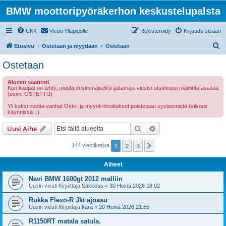
BMW moottoripyöräkerhon keskustelupalsta
UKK
Viesti Ylläpidolle
Rekisteröidy
Kirjaudu sisään
E
Etusivu
Ostetaan ja myydään
Ostetaan
t
Ostetaan
s
Alueen säännöt
i
Kun kaupat on tehty, muuta ensimmäiseksi jättämäsi viestin otsikkoon maininta asiasta
(esim. OSTETTU)
Yli kaksi vuotta vanhat Osto- ja myynti-ilmoitukset poistetaan systeemistä (siivous
käynnissä...).
Etsi
Tarkennettu haku
Uusi Aihe
1
2
3
Seuraava
144 viestiketjua
Aiheet
Navi BMW 1600gt 2012 malliin
Uusin viesti Kirjoittaja
Sakkeus
«
30 Heinä 2026 18:02
Rukka Flexo-R Jkt ajoasu
Uusin viesti Kirjoittaja
kara
«
20 Heinä 2026 21:55
R1150RT matala satula.