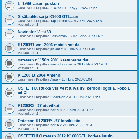
LT1999 vasen puskuri
Uusin viesti Kirjoittaja
2102664
«
19 Syys 2023 15:52
Sisälaukkusarja K1600 GTL:ään
Uusin viesti Kirjoittaja
TapaniPirttimaa
«
20 Elo 2023 13:01
Vastaukset:
1
Navigator V tai Vi
Uusin viesti Kirjoittaja
Salmiaksu79
«
02 Heinä 2023 14:39
R1200RT vm. 2006 matala satula.
Uusin viesti Kirjoittaja
juslam
«
18 Touko 2023 11:40
Vastaukset:
1
ostetaan r 1150rt 2001 kaatumaraudat
Uusin viesti Kirjoittaja
tommi.lönnqvist
«
26 Huhti 2023 19:01
Vastaukset:
1
K 1200 Lt 2004 Antenni
Uusin viesti Kirjoittaja
Aijala
«
18 Huhti 2023 03:04
OSTETTU. Rukka Vis Vest turvaliivi kerhon logolla, koko L
tai XL
Uusin viesti Kirjoittaja
RiodeRaisio
«
11 Huhti 2023 09:37
K1200RS -97 etuvilkut
Uusin viesti Kirjoittaja
Kari A
«
25 Helmi 2023 11:47
Vastaukset:
2
Ostetaan K1200RS -97 tarvikkeita
Uusin viesti Kirjoittaja
Kari A
«
27 Loka 2022 19:54
Vastaukset:
1
OSTETTU! Ostetaan 2012 K1600GTL korkea istuin