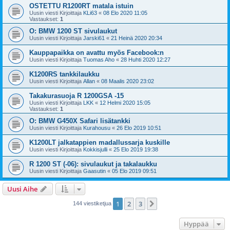
OSTETTU R1200RT matala istuin
Uusin viesti Kirjoittaja
KLi63
«
08 Elo 2020 11:05
Vastaukset:
1
O: BMW 1200 ST sivulaukut
Uusin viesti Kirjoittaja
Jarski61
«
21 Heinä 2020 20:34
Kauppapaikka on avattu myös Facebook:n
Uusin viesti Kirjoittaja
Tuomas Aho
«
28 Huhti 2020 12:27
K1200RS tankkilaukku
Uusin viesti Kirjoittaja
Allan
«
08 Maalis 2020 23:02
Takakurasuoja R 1200GSA -15
Uusin viesti Kirjoittaja
LKK
«
12 Helmi 2020 15:05
Vastaukset:
1
O: BMW G450X Safari lisätankki
Uusin viesti Kirjoittaja
Kurahousu
«
26 Elo 2019 10:51
K1200LT jalkatappien madallussarja kuskille
Uusin viesti Kirjoittaja
Kokkisjulli
«
25 Elo 2019 19:38
R 1200 ST (-06): sivulaukut ja takalaukku
Uusin viesti Kirjoittaja
Gaasutin
«
05 Elo 2019 09:51
Uusi Aihe
1
2
3
Seuraava
144 viestiketjua
Hyppää