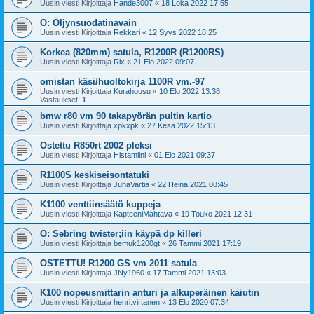
Uusin viesti Kirjoittaja
Hande3007
«
18 Loka 2022 17:55
O: Öljynsuodatinavain
Uusin viesti Kirjoittaja
Rekkari
«
12 Syys 2022 18:25
Korkea (820mm) satula, R1200R (R1200RS)
Uusin viesti Kirjoittaja
Rix
«
21 Elo 2022 09:07
omistan käsi/huoltokirja 1100R vm.-97
Uusin viesti Kirjoittaja
Kurahousu
«
10 Elo 2022 13:38
Vastaukset:
1
bmw r80 vm 90 takapyörän pultin kartio
Uusin viesti Kirjoittaja
xpkxpk
«
27 Kesä 2022 15:13
Ostettu R850rt 2002 pleksi
Uusin viesti Kirjoittaja
Histamiini
«
01 Elo 2021 09:37
R1100S keskiseisontatuki
Uusin viesti Kirjoittaja
JuhaVartia
«
22 Heinä 2021 08:45
K1100 venttiinsäätö kuppeja
Uusin viesti Kirjoittaja
KapteeniMahtava
«
19 Touko 2021 12:31
O: Sebring twister;iin käypä dp killeri
Uusin viesti Kirjoittaja
bemuk1200gt
«
26 Tammi 2021 17:19
OSTETTU! R1200 GS vm 2011 satula
Uusin viesti Kirjoittaja
JNy1960
«
17 Tammi 2021 13:03
K100 nopeusmittarin anturi ja alkuperäinen kaiutin
Uusin viesti Kirjoittaja
henri.virtanen
«
13 Elo 2020 07:34