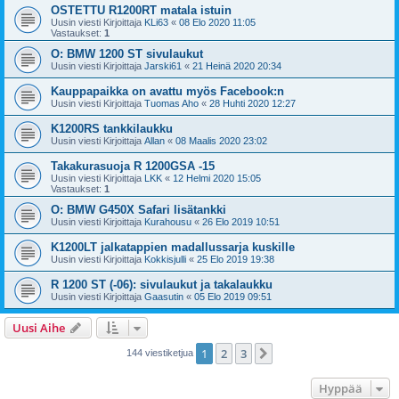
OSTETTU R1200RT matala istuin
Uusin viesti Kirjoittaja
KLi63
«
08 Elo 2020 11:05
Vastaukset:
1
O: BMW 1200 ST sivulaukut
Uusin viesti Kirjoittaja
Jarski61
«
21 Heinä 2020 20:34
Kauppapaikka on avattu myös Facebook:n
Uusin viesti Kirjoittaja
Tuomas Aho
«
28 Huhti 2020 12:27
K1200RS tankkilaukku
Uusin viesti Kirjoittaja
Allan
«
08 Maalis 2020 23:02
Takakurasuoja R 1200GSA -15
Uusin viesti Kirjoittaja
LKK
«
12 Helmi 2020 15:05
Vastaukset:
1
O: BMW G450X Safari lisätankki
Uusin viesti Kirjoittaja
Kurahousu
«
26 Elo 2019 10:51
K1200LT jalkatappien madallussarja kuskille
Uusin viesti Kirjoittaja
Kokkisjulli
«
25 Elo 2019 19:38
R 1200 ST (-06): sivulaukut ja takalaukku
Uusin viesti Kirjoittaja
Gaasutin
«
05 Elo 2019 09:51
Uusi Aihe
1
2
3
Seuraava
144 viestiketjua
Hyppää