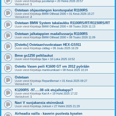
Uusin viesti Kirjoittaja
jussilampi
«
20 Heinä 2026 20:57
Vastaukset:
1
Ostetaan ohjaustangon korotuspalat R1100RS
Uusin viesti Kirjoittaja
BMW Oilhead 2000
«
01 Kesä 2026 15:27
Vastaukset:
2
Ostetaan BMW System takalaukku R1100RS/RT/R1150RS/RT
Uusin viesti Kirjoittaja
BMW Oilhead 2000
«
08 Touko 2026 11:13
Ostetaan jalkatappien madallussarja R1100RS
Uusin viesti Kirjoittaja
BMW Oilhead 2000
«
08 Touko 2026 11:09
[Ostettu] Ostetaan/vuokrataan HEX-GS911
Uusin viesti Kirjoittaja
ciidlag
«
09 Joulu 2025 16:29
Bmw gs1250 peltilaukut
Uusin viesti Kirjoittaja
Spa
«
10 Loka 2025 10:52
Ostettu Vasen peili K1600 GT vm 2012 pyörään
Uusin viesti Kirjoittaja
markkumikael
«
08 Kesä 2025 10:24
Ostetaan
Uusin viesti Kirjoittaja
RepanBemari
«
01 Kesä 2025 09:27
Vastaukset:
1
K1200RS -97.....08 oik etujalkatappi?
Uusin viesti Kirjoittaja
Kari A
«
19 Huhti 2025 17:22
Vastaukset:
1
Navi V suojakansia etsinnässä
Uusin viesti Kirjoittaja
Jokiset
«
27 Helmi 2025 21:29
Airheadia vailla - kaverin puolesta kyselen