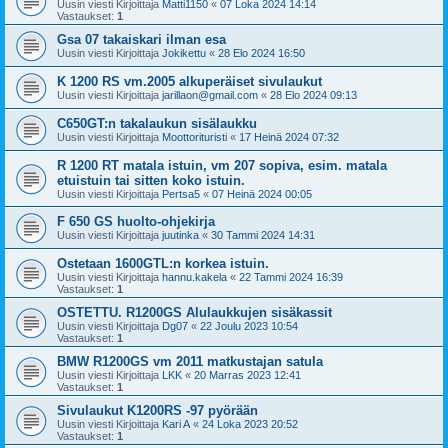
Uusin viesti Kirjoittaja
Matti1150
«
07 Loka 2024 14:14
Vastaukset:
1
Gsa 07 takaiskari ilman esa
Uusin viesti Kirjoittaja
Jokikettu
«
28 Elo 2024 16:50
K 1200 RS vm.2005 alkuperäiset sivulaukut
Uusin viesti Kirjoittaja
jarillaon@gmail.com
«
28 Elo 2024 09:13
C650GT:n takalaukun sisälaukku
Uusin viesti Kirjoittaja
Moottorituristi
«
17 Heinä 2024 07:32
R 1200 RT matala istuin, vm 207 sopiva, esim. matala
etuistuin tai sitten koko istuin.
Uusin viesti Kirjoittaja
Pertsa5
«
07 Heinä 2024 00:05
F 650 GS huolto-ohjekirja
Uusin viesti Kirjoittaja
juutinka
«
30 Tammi 2024 14:31
Ostetaan 1600GTL:n korkea istuin.
Uusin viesti Kirjoittaja
hannu.kakela
«
22 Tammi 2024 16:39
Vastaukset:
1
OSTETTU. R1200GS Alulaukkujen sisäkassit
Uusin viesti Kirjoittaja
Dg07
«
22 Joulu 2023 10:54
Vastaukset:
1
BMW R1200GS vm 2011 matkustajan satula
Uusin viesti Kirjoittaja
LKK
«
20 Marras 2023 12:41
Vastaukset:
1
Sivulaukut K1200RS -97 pyörään
Uusin viesti Kirjoittaja
Kari A
«
24 Loka 2023 20:52
Vastaukset:
1