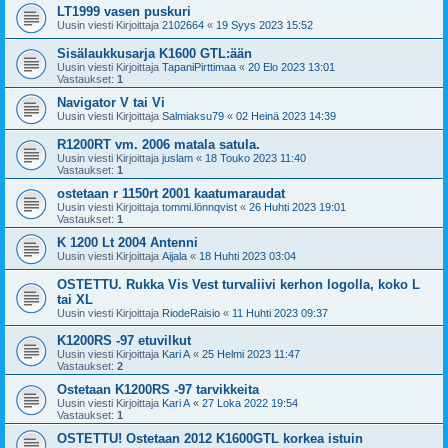
LT1999 vasen puskuri
Uusin viesti Kirjoittaja
2102664
«
19 Syys 2023 15:52
Sisälaukkusarja K1600 GTL:ään
Uusin viesti Kirjoittaja
TapaniPirttimaa
«
20 Elo 2023 13:01
Vastaukset:
1
Navigator V tai Vi
Uusin viesti Kirjoittaja
Salmiaksu79
«
02 Heinä 2023 14:39
R1200RT vm. 2006 matala satula.
Uusin viesti Kirjoittaja
juslam
«
18 Touko 2023 11:40
Vastaukset:
1
ostetaan r 1150rt 2001 kaatumaraudat
Uusin viesti Kirjoittaja
tommi.lönnqvist
«
26 Huhti 2023 19:01
Vastaukset:
1
K 1200 Lt 2004 Antenni
Uusin viesti Kirjoittaja
Aijala
«
18 Huhti 2023 03:04
OSTETTU. Rukka Vis Vest turvaliivi kerhon logolla, koko L
tai XL
Uusin viesti Kirjoittaja
RiodeRaisio
«
11 Huhti 2023 09:37
K1200RS -97 etuvilkut
Uusin viesti Kirjoittaja
Kari A
«
25 Helmi 2023 11:47
Vastaukset:
2
Ostetaan K1200RS -97 tarvikkeita
Uusin viesti Kirjoittaja
Kari A
«
27 Loka 2022 19:54
Vastaukset:
1
OSTETTU! Ostetaan 2012 K1600GTL korkea istuin