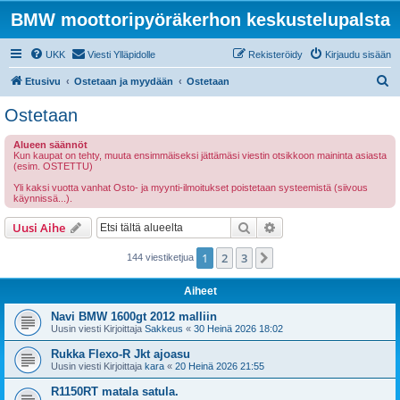
BMW moottoripyöräkerhon keskustelupalsta
UKK
Viesti Ylläpidolle
Rekisteröidy
Kirjaudu sisään
E
Etusivu
Ostetaan ja myydään
Ostetaan
t
Ostetaan
s
Alueen säännöt
i
Kun kaupat on tehty, muuta ensimmäiseksi jättämäsi viestin otsikkoon maininta asiasta
(esim. OSTETTU)
Yli kaksi vuotta vanhat Osto- ja myynti-ilmoitukset poistetaan systeemistä (siivous
käynnissä...).
Etsi
Tarkennettu haku
Uusi Aihe
1
2
3
Seuraava
144 viestiketjua
Aiheet
Navi BMW 1600gt 2012 malliin
Uusin viesti Kirjoittaja
Sakkeus
«
30 Heinä 2026 18:02
Rukka Flexo-R Jkt ajoasu
Uusin viesti Kirjoittaja
kara
«
20 Heinä 2026 21:55
R1150RT matala satula.