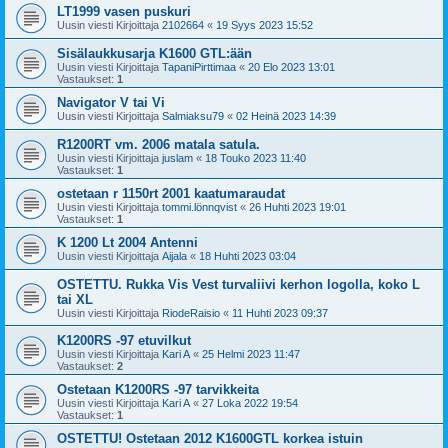
LT1999 vasen puskuri
Uusin viesti Kirjoittaja
2102664
«
19 Syys 2023 15:52
Sisälaukkusarja K1600 GTL:ään
Uusin viesti Kirjoittaja
TapaniPirttimaa
«
20 Elo 2023 13:01
Vastaukset:
1
Navigator V tai Vi
Uusin viesti Kirjoittaja
Salmiaksu79
«
02 Heinä 2023 14:39
R1200RT vm. 2006 matala satula.
Uusin viesti Kirjoittaja
juslam
«
18 Touko 2023 11:40
Vastaukset:
1
ostetaan r 1150rt 2001 kaatumaraudat
Uusin viesti Kirjoittaja
tommi.lönnqvist
«
26 Huhti 2023 19:01
Vastaukset:
1
K 1200 Lt 2004 Antenni
Uusin viesti Kirjoittaja
Aijala
«
18 Huhti 2023 03:04
OSTETTU. Rukka Vis Vest turvaliivi kerhon logolla, koko L
tai XL
Uusin viesti Kirjoittaja
RiodeRaisio
«
11 Huhti 2023 09:37
K1200RS -97 etuvilkut
Uusin viesti Kirjoittaja
Kari A
«
25 Helmi 2023 11:47
Vastaukset:
2
Ostetaan K1200RS -97 tarvikkeita
Uusin viesti Kirjoittaja
Kari A
«
27 Loka 2022 19:54
Vastaukset:
1
OSTETTU! Ostetaan 2012 K1600GTL korkea istuin