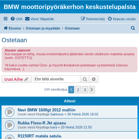
BMW moottoripyöräkerhon keskustelupalsta
UKK
Viesti Ylläpidolle
Rekisteröidy
Kirjaudu sisään
E
Etusivu
Ostetaan ja myydään
Ostetaan
t
Ostetaan
s
Alueen säännöt
i
Kun kaupat on tehty, muuta ensimmäiseksi jättämäsi viestin otsikkoon maininta asiasta
(esim. OSTETTU)
Yli kaksi vuotta vanhat Osto- ja myynti-ilmoitukset poistetaan systeemistä (siivous
käynnissä...).
Etsi
Tarkennettu haku
Uusi Aihe
1
2
3
Seuraava
144 viestiketjua
Aiheet
Navi BMW 1600gt 2012 malliin
Uusin viesti Kirjoittaja
Sakkeus
«
30 Heinä 2026 18:02
Rukka Flexo-R Jkt ajoasu
Uusin viesti Kirjoittaja
kara
«
20 Heinä 2026 21:55
R1150RT matala satula.