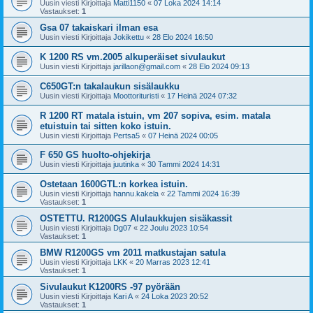
Uusin viesti Kirjoittaja
Matti1150
«
07 Loka 2024 14:14
Vastaukset:
1
Gsa 07 takaiskari ilman esa
Uusin viesti Kirjoittaja
Jokikettu
«
28 Elo 2024 16:50
K 1200 RS vm.2005 alkuperäiset sivulaukut
Uusin viesti Kirjoittaja
jarillaon@gmail.com
«
28 Elo 2024 09:13
C650GT:n takalaukun sisälaukku
Uusin viesti Kirjoittaja
Moottorituristi
«
17 Heinä 2024 07:32
R 1200 RT matala istuin, vm 207 sopiva, esim. matala
etuistuin tai sitten koko istuin.
Uusin viesti Kirjoittaja
Pertsa5
«
07 Heinä 2024 00:05
F 650 GS huolto-ohjekirja
Uusin viesti Kirjoittaja
juutinka
«
30 Tammi 2024 14:31
Ostetaan 1600GTL:n korkea istuin.
Uusin viesti Kirjoittaja
hannu.kakela
«
22 Tammi 2024 16:39
Vastaukset:
1
OSTETTU. R1200GS Alulaukkujen sisäkassit
Uusin viesti Kirjoittaja
Dg07
«
22 Joulu 2023 10:54
Vastaukset:
1
BMW R1200GS vm 2011 matkustajan satula
Uusin viesti Kirjoittaja
LKK
«
20 Marras 2023 12:41
Vastaukset:
1
Sivulaukut K1200RS -97 pyörään
Uusin viesti Kirjoittaja
Kari A
«
24 Loka 2023 20:52
Vastaukset:
1