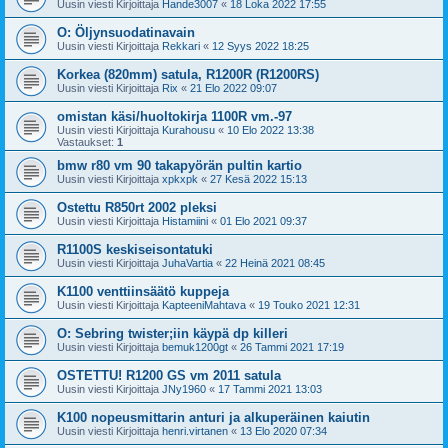
Uusin viesti Kirjoittaja
Hande3007
«
18 Loka 2022 17:55
O: Öljynsuodatinavain
Uusin viesti Kirjoittaja
Rekkari
«
12 Syys 2022 18:25
Korkea (820mm) satula, R1200R (R1200RS)
Uusin viesti Kirjoittaja
Rix
«
21 Elo 2022 09:07
omistan käsi/huoltokirja 1100R vm.-97
Uusin viesti Kirjoittaja
Kurahousu
«
10 Elo 2022 13:38
Vastaukset:
1
bmw r80 vm 90 takapyörän pultin kartio
Uusin viesti Kirjoittaja
xpkxpk
«
27 Kesä 2022 15:13
Ostettu R850rt 2002 pleksi
Uusin viesti Kirjoittaja
Histamiini
«
01 Elo 2021 09:37
R1100S keskiseisontatuki
Uusin viesti Kirjoittaja
JuhaVartia
«
22 Heinä 2021 08:45
K1100 venttiinsäätö kuppeja
Uusin viesti Kirjoittaja
KapteeniMahtava
«
19 Touko 2021 12:31
O: Sebring twister;iin käypä dp killeri
Uusin viesti Kirjoittaja
bemuk1200gt
«
26 Tammi 2021 17:19
OSTETTU! R1200 GS vm 2011 satula
Uusin viesti Kirjoittaja
JNy1960
«
17 Tammi 2021 13:03
K100 nopeusmittarin anturi ja alkuperäinen kaiutin
Uusin viesti Kirjoittaja
henri.virtanen
«
13 Elo 2020 07:34