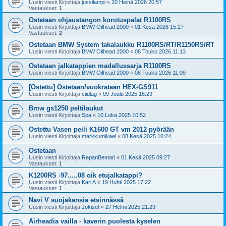
Uusin viesti Kirjoittaja
jussilampi
«
20 Heinä 2026 20:57
Vastaukset:
1
Ostetaan ohjaustangon korotuspalat R1100RS
Uusin viesti Kirjoittaja
BMW Oilhead 2000
«
01 Kesä 2026 15:27
Vastaukset:
2
Ostetaan BMW System takalaukku R1100RS/RT/R1150RS/RT
Uusin viesti Kirjoittaja
BMW Oilhead 2000
«
08 Touko 2026 11:13
Ostetaan jalkatappien madallussarja R1100RS
Uusin viesti Kirjoittaja
BMW Oilhead 2000
«
08 Touko 2026 11:09
[Ostettu] Ostetaan/vuokrataan HEX-GS911
Uusin viesti Kirjoittaja
ciidlag
«
09 Joulu 2025 16:29
Bmw gs1250 peltilaukut
Uusin viesti Kirjoittaja
Spa
«
10 Loka 2025 10:52
Ostettu Vasen peili K1600 GT vm 2012 pyörään
Uusin viesti Kirjoittaja
markkumikael
«
08 Kesä 2025 10:24
Ostetaan
Uusin viesti Kirjoittaja
RepanBemari
«
01 Kesä 2025 09:27
Vastaukset:
1
K1200RS -97.....08 oik etujalkatappi?
Uusin viesti Kirjoittaja
Kari A
«
19 Huhti 2025 17:22
Vastaukset:
1
Navi V suojakansia etsinnässä
Uusin viesti Kirjoittaja
Jokiset
«
27 Helmi 2025 21:29
Airheadia vailla - kaverin puolesta kyselen