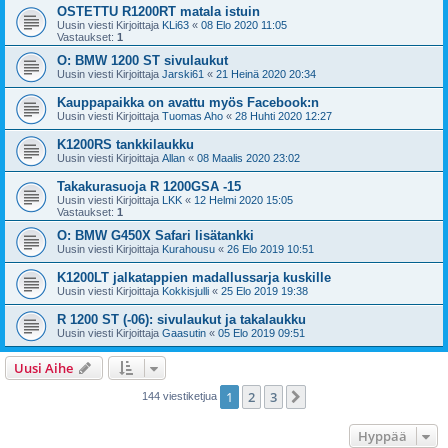
OSTETTU R1200RT matala istuin
Uusin viesti Kirjoittaja
KLi63
«
08 Elo 2020 11:05
Vastaukset:
1
O: BMW 1200 ST sivulaukut
Uusin viesti Kirjoittaja
Jarski61
«
21 Heinä 2020 20:34
Kauppapaikka on avattu myös Facebook:n
Uusin viesti Kirjoittaja
Tuomas Aho
«
28 Huhti 2020 12:27
K1200RS tankkilaukku
Uusin viesti Kirjoittaja
Allan
«
08 Maalis 2020 23:02
Takakurasuoja R 1200GSA -15
Uusin viesti Kirjoittaja
LKK
«
12 Helmi 2020 15:05
Vastaukset:
1
O: BMW G450X Safari lisätankki
Uusin viesti Kirjoittaja
Kurahousu
«
26 Elo 2019 10:51
K1200LT jalkatappien madallussarja kuskille
Uusin viesti Kirjoittaja
Kokkisjulli
«
25 Elo 2019 19:38
R 1200 ST (-06): sivulaukut ja takalaukku
Uusin viesti Kirjoittaja
Gaasutin
«
05 Elo 2019 09:51
Uusi Aihe
1
2
3
Seuraava
144 viestiketjua
Hyppää