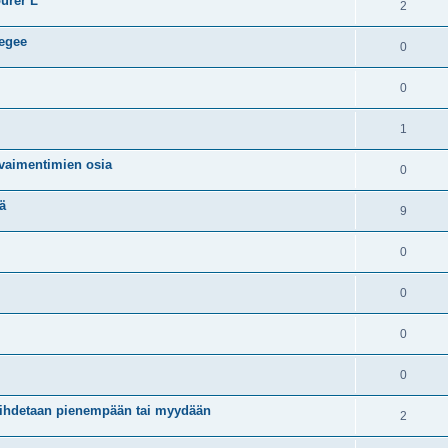
urer L
2
 egee
0
0
1
nvaimentimien osia
0
ä
9
0
0
0
0
aihdetaan pienempään tai myydään
2