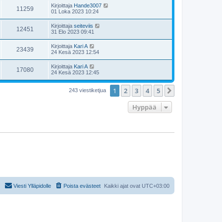
Kirjoittaja
Hande3007
11259
01 Loka 2023 10:24
Kirjoittaja
seiteviis
12451
31 Elo 2023 09:41
Kirjoittaja
Kari A
23439
24 Kesä 2023 12:54
Kirjoittaja
Kari A
17080
24 Kesä 2023 12:45
1
2
3
4
5
Seuraava
243 viestiketjua
Hyppää
Viesti Ylläpidolle
Poista evästeet
Kaikki ajat ovat
UTC+03:00