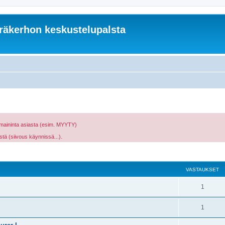
äkerhon keskustelupalsta
 maininta asiasta (esim. MYYTY)
stä (siivous käynnissä...).
nettu haku
VASTAUKSET
1
1