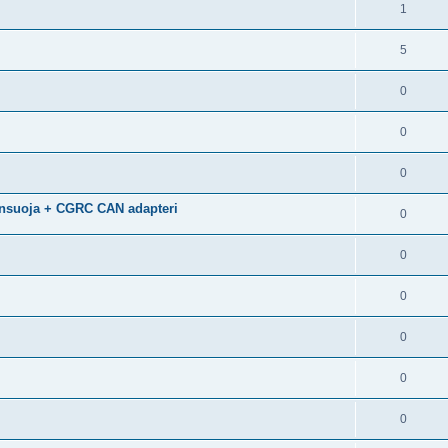
1
5
0
0
0
nsuoja + CGRC CAN adapteri
0
0
0
0
0
0