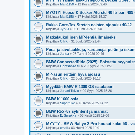
MYYTY! Tankkilaukku Hepco & Becker Street To
Kirjoittaja
Matti1150
»
12 Kesä 2026 09:40
MYÖTY! Hepco & Becker Alu std 40 ltr pari 499
Kirjoittaja
Matti1150
»
17 Huhti 2026 15:37
Rukka Gore-Tex Stretch naisten ajopuku 40/42
Kirjoittaja
JyrkiJ
»
05 Huhti 2026 19:50
Matkalaukullinen MP-lehtiä ilmaiseksi
Kirjoittaja
Olli K
»
31 Joulu 2025 21:44
Perä- ja sivulaukkuja, kardaneja, perän ja isku
Kirjoittaja
Jarisa
»
07 Tammi 2026 09:46
BMW ConnectedRide (2025); Poistettu myynnist
Kirjoittaja
GentsanAssu
»
23 Syys 2025 11:51
MP-asun erittäin hyvä ajoasu
Kirjoittaja
Olli K
»
22 Joulu 2025 16:17
Myydään BMW R 1300 GS satulapari
Kirjoittaja
Juhani Toivio
»
09 Syys 2025 15:26
BMW K 1600 osia
Kirjoittaja
Supertuke
»
16 Kesä 2025 14:22
BMW R65 -87 sylinterit ja männät
Kirjoittaja
E. Surakka
»
03 Kesä 2025 19:06
MYYTY - BMW Rallye 2 Pro housut koko 56 - v
Kirjoittaja
emali
»
03 Helmi 2025 19:01