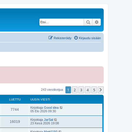
Etsi
Tarkennettu haku
Rekisteröidy
Kirjaudu sisään
1
2
3
4
5
Seuraava
243 viestiketjua
LUETTU
UUSIN VIESTI
Kirjoittaja
Good idea
7744
05 Elo 2026 09:30
Kirjoittaja
JarSal
16019
23 Kesä 2026 19:08
Kirjoittaja
Matti1150