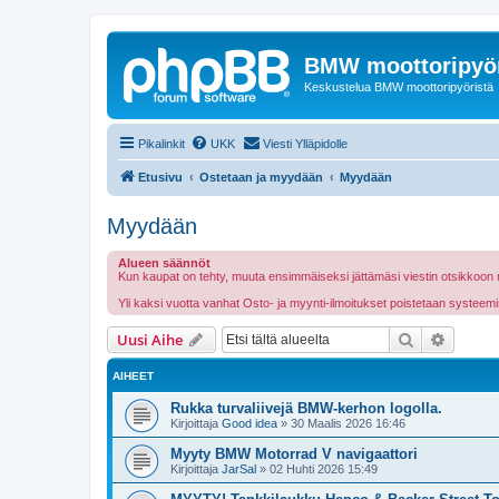
BMW moottoripyör
Keskustelua BMW moottoripyöristä
Pikalinkit
UKK
Viesti Ylläpidolle
Etusivu
Ostetaan ja myydään
Myydään
Myydään
Alueen säännöt
Kun kaupat on tehty, muuta ensimmäiseksi jättämäsi viestin otsikkoon
Yli kaksi vuotta vanhat Osto- ja myynti-ilmoitukset poistetaan systeemi
Etsi
Tarken
Uusi Aihe
AIHEET
Rukka turvaliivejä BMW-kerhon logolla.
Kirjoittaja
Good idea
»
30 Maalis 2026 16:46
Myyty BMW Motorrad V navigaattori
Kirjoittaja
JarSal
»
02 Huhti 2026 15:49