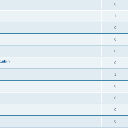
0
1
0
0
0
kuihin
0
1
0
0
0
0