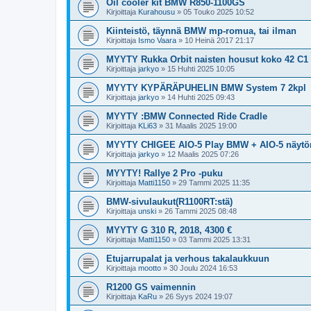
Oil cooler kit BMW R850-1100GS
Kirjoittaja
Kurahousu
»
05 Touko 2025 10:52
Kiinteistö, täynnä BMW mp-romua, tai ilman
Kirjoittaja
Ismo Vaara
»
10 Heinä 2017 21:17
MYYTY Rukka Orbit naisten housut koko 42 C1
Kirjoittaja
jarkyo
»
15 Huhti 2025 10:05
MYYTY KYPÄRÄPUHELIN BMW System 7 2kpl
Kirjoittaja
jarkyo
»
14 Huhti 2025 09:43
MYYTY :BMW Connected Ride Cradle
Kirjoittaja
KLi63
»
31 Maalis 2025 19:00
MYYTY CHIGEE AIO-5 Play BMW + AIO-5 näytö
Kirjoittaja
jarkyo
»
12 Maalis 2025 07:26
MYYTY! Rallye 2 Pro -puku
Kirjoittaja
Matti1150
»
29 Tammi 2025 11:35
BMW-sivulaukut(R1100RT:stä)
Kirjoittaja
unski
»
26 Tammi 2025 08:48
MYYTY G 310 R, 2018, 4300 €
Kirjoittaja
Matti1150
»
03 Tammi 2025 13:31
Etujarrupalat ja verhous takalaukkuun
Kirjoittaja
mootto
»
30 Joulu 2024 16:53
R1200 GS vaimennin
Kirjoittaja
KaRu
»
26 Syys 2024 19:07