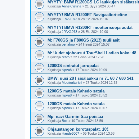
MYYTY: BMW R1200GS LC laukkujen sisäkassit
Kirjoittaja
AnneKristiina
»
21 Syys 2024 06:47
MYYTY! BMW R1200RT Navigaattoriteline
Kirjoittaja
JPAK1973
»
28 Elo 2024 19:16
MYYTY! BMW R1200RT moottorisuojaraudat
Kirjoittaja
JPAK1973
»
28 Elo 2024 19:00
M: F700GS ja F800GS (2013) tuulilasit
Kirjoittaja
penahoo
»
24 Heinä 2024 15:07
M: Uudet ajohousut TourShell Ladies koko: 48
Kirjoittaja
rehto
»
22 Heinä 2024 17:28
1200GS sintratut jarrupalat
Kirjoittaja
hlpvu8
»
17 Touko 2024 10:09
BMW: uusi 28 l sisälaukku nr 71 60 7 680 541
Kirjoittaja
Moottorituristi
»
27 Touko 2024 12:33
1200GS matala Kahedo satula
Kirjoittaja
hlpvu8
»
17 Touko 2024 13:52
1200GS matala Kahedo satula
Kirjoittaja
hlpvu8
»
17 Touko 2024 10:07
Mp- navi Garmin Saa poistaa
Kirjoittaja
Box
»
10 Touko 2024 13:59
Ohjaustangon korotuspalat, 10€
Kirjoittaja
Hande3007
»
05 Touko 2024 13:58