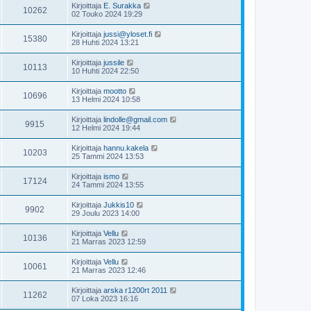
Kirjoittaja
E. Surakka
10262
02 Touko 2024 19:29
Kirjoittaja
jussi@yloset.fi
15380
28 Huhti 2024 13:21
Kirjoittaja
jussile
10113
10 Huhti 2024 22:50
Kirjoittaja
mootto
10696
13 Helmi 2024 10:58
Kirjoittaja
lindolle@gmail.com
9915
12 Helmi 2024 19:44
Kirjoittaja
hannu.kakela
10203
25 Tammi 2024 13:53
Kirjoittaja
ismo
17124
24 Tammi 2024 13:55
Kirjoittaja
Jukkis10
9902
29 Joulu 2023 14:00
Kirjoittaja
Vellu
10136
21 Marras 2023 12:59
Kirjoittaja
Vellu
10061
21 Marras 2023 12:46
Kirjoittaja
arska r1200rt 2011
11262
07 Loka 2023 16:16