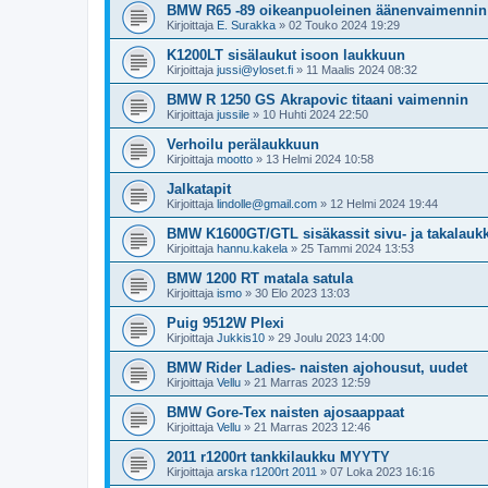
BMW R65 -89 oikeanpuoleinen äänenvaimennin
Kirjoittaja
E. Surakka
»
02 Touko 2024 19:29
K1200LT sisälaukut isoon laukkuun
Kirjoittaja
jussi@yloset.fi
»
11 Maalis 2024 08:32
BMW R 1250 GS Akrapovic titaani vaimennin
Kirjoittaja
jussile
»
10 Huhti 2024 22:50
Verhoilu perälaukkuun
Kirjoittaja
mootto
»
13 Helmi 2024 10:58
Jalkatapit
Kirjoittaja
lindolle@gmail.com
»
12 Helmi 2024 19:44
BMW K1600GT/GTL sisäkassit sivu- ja takalauk
Kirjoittaja
hannu.kakela
»
25 Tammi 2024 13:53
BMW 1200 RT matala satula
Kirjoittaja
ismo
»
30 Elo 2023 13:03
Puig 9512W Plexi
Kirjoittaja
Jukkis10
»
29 Joulu 2023 14:00
BMW Rider Ladies- naisten ajohousut, uudet
Kirjoittaja
Vellu
»
21 Marras 2023 12:59
BMW Gore-Tex naisten ajosaappaat
Kirjoittaja
Vellu
»
21 Marras 2023 12:46
2011 r1200rt tankkilaukku MYYTY
Kirjoittaja
arska r1200rt 2011
»
07 Loka 2023 16:16