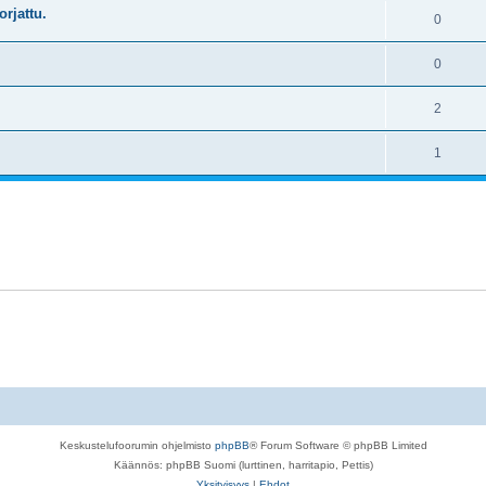
rjattu.
0
0
2
1
Keskustelufoorumin ohjelmisto
phpBB
® Forum Software © phpBB Limited
Käännös: phpBB Suomi (lurttinen, harritapio, Pettis)
Yksityisyys
|
Ehdot