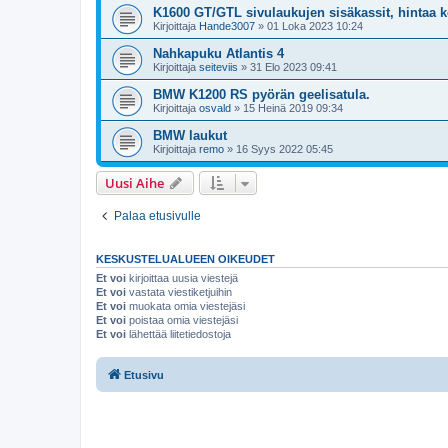
K1600 GT/GTL sivulaukujen sisäkassit, hintaa ko
Kirjoittaja
Hande3007
»
01 Loka 2023 10:24
Nahkapuku Atlantis 4
Kirjoittaja
seiteviis
»
31 Elo 2023 09:41
BMW K1200 RS pyörän geelisatula.
Kirjoittaja
osvald
»
15 Heinä 2019 09:34
BMW laukut
Kirjoittaja
remo
»
16 Syys 2022 05:45
Uusi Aihe
Palaa etusivulle
KESKUSTELUALUEEN OIKEUDET
Et voi
kirjoittaa uusia viestejä
Et voi
vastata viestiketjuihin
Et voi
muokata omia viestejäsi
Et voi
poistaa omia viestejäsi
Et voi
lähettää liitetiedostoja
Etusivu