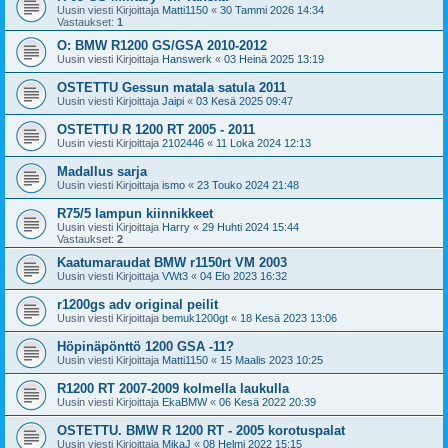
Uusin viesti Kirjoittaja
Matti1150
«
30 Tammi 2026 14:34
Vastaukset:
1
O: BMW R1200 GS/GSA 2010-2012
Uusin viesti Kirjoittaja
Hanswerk
«
03 Heinä 2025 13:19
OSTETTU Gessun matala satula 2011
Uusin viesti Kirjoittaja
Jaipi
«
03 Kesä 2025 09:47
OSTETTU R 1200 RT 2005 - 2011
Uusin viesti Kirjoittaja
2102446
«
11 Loka 2024 12:13
Madallus sarja
Uusin viesti Kirjoittaja
ismo
«
23 Touko 2024 21:48
R75/5 lampun kiinnikkeet
Uusin viesti Kirjoittaja
Harry
«
29 Huhti 2024 15:44
Vastaukset:
2
Kaatumaraudat BMW r1150rt VM 2003
Uusin viesti Kirjoittaja
VWt3
«
04 Elo 2023 16:32
r1200gs adv original peilit
Uusin viesti Kirjoittaja
bemuk1200gt
«
18 Kesä 2023 13:06
Höpinäpönttö 1200 GSA -11?
Uusin viesti Kirjoittaja
Matti1150
«
15 Maalis 2023 10:25
R1200 RT 2007-2009 kolmella laukulla
Uusin viesti Kirjoittaja
EkaBMW
«
06 Kesä 2022 20:39
OSTETTU. BMW R 1200 RT - 2005 korotuspalat
Uusin viesti Kirjoittaja
MikaJ
«
08 Helmi 2022 15:15