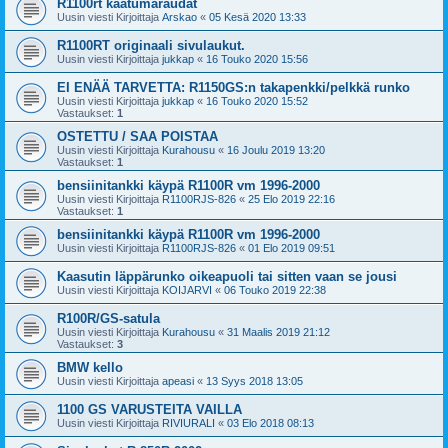
R1100rt kaatumaraudat
Uusin viesti Kirjoittaja
Arskao
«
05 Kesä 2020 13:33
R1100RT originaali sivulaukut.
Uusin viesti Kirjoittaja
jukkap
«
16 Touko 2020 15:56
EI ENÄÄ TARVETTA: R1150GS:n takapenkki/pelkkä runko
Uusin viesti Kirjoittaja
jukkap
«
16 Touko 2020 15:52
Vastaukset:
1
OSTETTU / SAA POISTAA
Uusin viesti Kirjoittaja
Kurahousu
«
16 Joulu 2019 13:20
Vastaukset:
1
bensiinitankki käypä R1100R vm 1996-2000
Uusin viesti Kirjoittaja
R1100RJS-826
«
25 Elo 2019 22:16
Vastaukset:
1
bensiinitankki käypä R1100R vm 1996-2000
Uusin viesti Kirjoittaja
R1100RJS-826
«
01 Elo 2019 09:51
Kaasutin läppärunko oikeapuoli tai sitten vaan se jousi
Uusin viesti Kirjoittaja
KOIJARVI
«
06 Touko 2019 22:38
R100R/GS-satula
Uusin viesti Kirjoittaja
Kurahousu
«
31 Maalis 2019 21:12
Vastaukset:
3
BMW kello
Uusin viesti Kirjoittaja
apeasi
«
13 Syys 2018 13:05
1100 GS VARUSTEITA VAILLA
Uusin viesti Kirjoittaja
RIVIURALI
«
03 Elo 2018 08:13