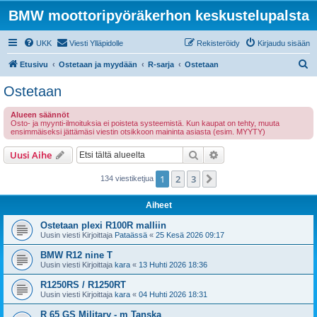
BMW moottoripyöräkerhon keskustelupalsta
UKK
Viesti Ylläpidolle
Rekisteröidy
Kirjaudu sisään
E
Etusivu
Ostetaan ja myydään
R-sarja
Ostetaan
t
Ostetaan
s
Alueen säännöt
i
Osto- ja myynti-ilmoituksia ei poisteta systeemistä. Kun kaupat on tehty, muuta
ensimmäiseksi jättämäsi viestin otsikkoon maininta asiasta (esim. MYYTY)
Etsi
Tarkennettu haku
Uusi Aihe
1
2
3
Seuraava
134 viestiketjua
Aiheet
Ostetaan plexi R100R malliin
Uusin viesti Kirjoittaja
Pataässä
«
25 Kesä 2026 09:17
BMW R12 nine T
Uusin viesti Kirjoittaja
kara
«
13 Huhti 2026 18:36
R1250RS / R1250RT
Uusin viesti Kirjoittaja
kara
«
04 Huhti 2026 18:31
R 65 GS Military - m Tanska