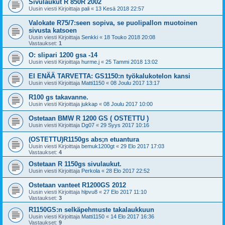
Sivulaukut R 850R 2002
Uusin viesti Kirjoittaja
pali
«
13 Kesä 2018 22:57
Valokate R75/7:seen sopiva, se puolipallon muotoinen
sivusta katsoen
Uusin viesti Kirjoittaja
Senkki
«
18 Touko 2018 20:08
Vastaukset:
1
O: slipari 1200 gsa -14
Uusin viesti Kirjoittaja
hurme.j
«
25 Tammi 2018 13:02
EI ENÄÄ TARVETTA: GS1150:n työkalukotelon kansi
Uusin viesti Kirjoittaja
Matti1150
«
08 Joulu 2017 13:17
R100 gs takavanne.
Uusin viesti Kirjoittaja
jukkap
«
08 Joulu 2017 10:00
Ostetaan BMW R 1200 GS ( OSTETTU )
Uusin viesti Kirjoittaja
Dg07
«
29 Syys 2017 10:16
(OSTETTU)R1150gs abs;n etuantura
Uusin viesti Kirjoittaja
bemuk1200gt
«
29 Elo 2017 17:03
Vastaukset:
4
Ostetaan R 1150gs sivulaukut.
Uusin viesti Kirjoittaja
Perkola
«
28 Elo 2017 22:52
Ostetaan vanteet R1200GS 2012
Uusin viesti Kirjoittaja
hlpvu8
«
27 Elo 2017 11:10
Vastaukset:
3
R1150GS:n selkäpehmuste takalaukkuun
Uusin viesti Kirjoittaja
Matti1150
«
14 Elo 2017 16:36
Vastaukset:
9