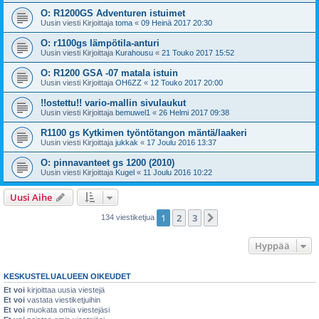
O: R1200GS Adventuren istuimet
Uusin viesti Kirjoittaja
toma
«
09 Heinä 2017 20:30
O: r1100gs lämpötila-anturi
Uusin viesti Kirjoittaja
Kurahousu
«
21 Touko 2017 15:52
O: R1200 GSA -07 matala istuin
Uusin viesti Kirjoittaja
OH6ZZ
«
12 Touko 2017 20:00
!!ostettu!! vario-mallin sivulaukut
Uusin viesti Kirjoittaja
bemuwel1
«
26 Helmi 2017 09:38
R1100 gs Kytkimen työntötangon mäntä/laakeri
Uusin viesti Kirjoittaja
jukkak
«
17 Joulu 2016 13:37
O: pinnavanteet gs 1200 (2010)
Uusin viesti Kirjoittaja
Kugel
«
11 Joulu 2016 10:22
Uusi Aihe
1
2
3
Seuraava
134 viestiketjua
Hyppää
KESKUSTELUALUEEN OIKEUDET
Et voi
kirjoittaa uusia viestejä
Et voi
vastata viestiketjuihin
Et voi
muokata omia viestejäsi