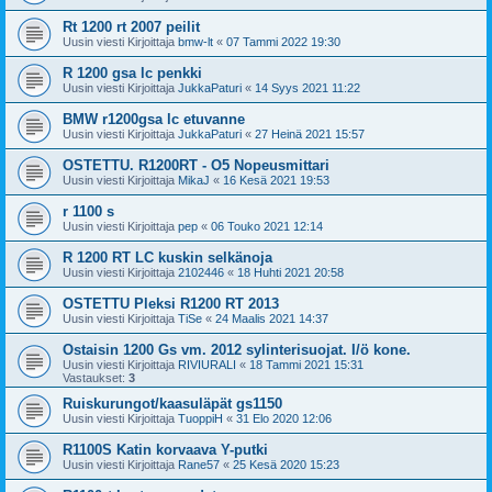
Rt 1200 rt 2007 peilit
Uusin viesti Kirjoittaja
bmw-lt
«
07 Tammi 2022 19:30
R 1200 gsa lc penkki
Uusin viesti Kirjoittaja
JukkaPaturi
«
14 Syys 2021 11:22
BMW r1200gsa lc etuvanne
Uusin viesti Kirjoittaja
JukkaPaturi
«
27 Heinä 2021 15:57
OSTETTU. R1200RT - O5 Nopeusmittari
Uusin viesti Kirjoittaja
MikaJ
«
16 Kesä 2021 19:53
r 1100 s
Uusin viesti Kirjoittaja
pep
«
06 Touko 2021 12:14
R 1200 RT LC kuskin selkänoja
Uusin viesti Kirjoittaja
2102446
«
18 Huhti 2021 20:58
OSTETTU Pleksi R1200 RT 2013
Uusin viesti Kirjoittaja
TiSe
«
24 Maalis 2021 14:37
Ostaisin 1200 Gs vm. 2012 sylinterisuojat. I/ö kone.
Uusin viesti Kirjoittaja
RIVIURALI
«
18 Tammi 2021 15:31
Vastaukset:
3
Ruiskurungot/kaasuläpät gs1150
Uusin viesti Kirjoittaja
TuoppiH
«
31 Elo 2020 12:06
R1100S Katin korvaava Y-putki
Uusin viesti Kirjoittaja
Rane57
«
25 Kesä 2020 15:23