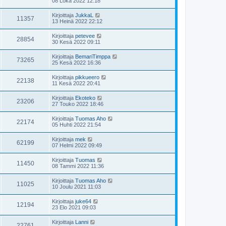
08 Loka 2022 12:18
Kirjoittaja
JukkaL
11357
13 Heinä 2022 22:12
Kirjoittaja
petevee
28854
30 Kesä 2022 09:11
Kirjoittaja
BemariTimppa
73265
25 Kesä 2022 16:36
Kirjoittaja
pikkueero
22138
11 Kesä 2022 20:41
Kirjoittaja
Ekoteko
23206
27 Touko 2022 18:46
Kirjoittaja
Tuomas Aho
22174
05 Huhti 2022 21:54
Kirjoittaja
mek
62199
07 Helmi 2022 09:49
Kirjoittaja
Tuomas
11450
08 Tammi 2022 11:36
Kirjoittaja
Tuomas Aho
11025
10 Joulu 2021 11:03
Kirjoittaja
juke64
12194
23 Elo 2021 09:03
Kirjoittaja
Lanni
22761