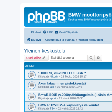
BMW moottoripyör
Keskustelua BMW moottoripyöristä
Pikalinkit
UKK
Viesti Ylläpidolle
Etusivu
Keskustelua ja pulinaa
Yleinen keskustelu
Yleinen keskustelu
Etsi
Tarken
Uusi Aihe
AIHEET
S1000RR, vm2020.ECU Flash ?
Kirjoittaja
Nikotin
»
23 Touko 2026 15:17
Akun lataaminen pistokkeesta?
Kirjoittaja
jatk
»
30 Heinä 2020 12:46
BmwR1100R (v.2000)sähköongelmia (lisäsin tä
Kirjoittaja
sport
»
21 Kesä 2026 09:38
BMW R 1250 GSA käynnistys vaikeudet
Kirjoittaja
TSv
»
02 Heinä 2025 22:42