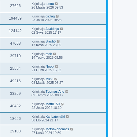
Kirjoittaja
tonttu
27626
26 Maalis 2026 09:53
Kirjoittaja
ciidlag
194459
23 Joulu 2025 18:28
Kirjoittaja
Jaakkoju
124142
02 Syys 2025 17:17
Kirjoittaja
Slash5
47058
17 Kesä 2025 23:05
Kirjoittaja
mek
39710
14 Touko 2025 08:58
Kirjoittaja
Noopi
25554
21 Huhti 2025 15:32
Kirjoittaja
Mikki
49216
08 Maalis 2025 08:27
Kirjoittaja
Tuomas Aho
33259
09 Tammi 2025 08:17
Kirjoittaja
Matti1150
40432
22 Joulu 2024 10:10
Kirjoittaja
KariLatomäki
18656
30 Elo 2024 21:17
Kirjoittaja
Metsäkonemies
29103
27 Kesä 2024 19:50