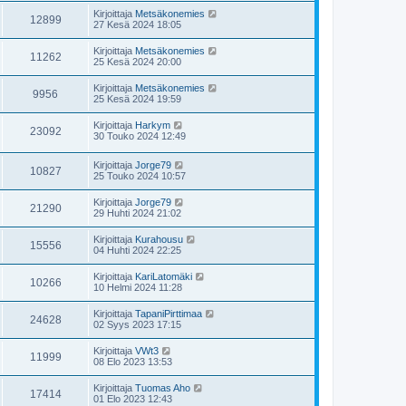
Kirjoittaja
Metsäkonemies
12899
27 Kesä 2024 18:05
Kirjoittaja
Metsäkonemies
11262
25 Kesä 2024 20:00
Kirjoittaja
Metsäkonemies
9956
25 Kesä 2024 19:59
Kirjoittaja
Harkym
23092
30 Touko 2024 12:49
Kirjoittaja
Jorge79
10827
25 Touko 2024 10:57
Kirjoittaja
Jorge79
21290
29 Huhti 2024 21:02
Kirjoittaja
Kurahousu
15556
04 Huhti 2024 22:25
Kirjoittaja
KariLatomäki
10266
10 Helmi 2024 11:28
Kirjoittaja
TapaniPirttimaa
24628
02 Syys 2023 17:15
Kirjoittaja
VWt3
11999
08 Elo 2023 13:53
Kirjoittaja
Tuomas Aho
17414
01 Elo 2023 12:43