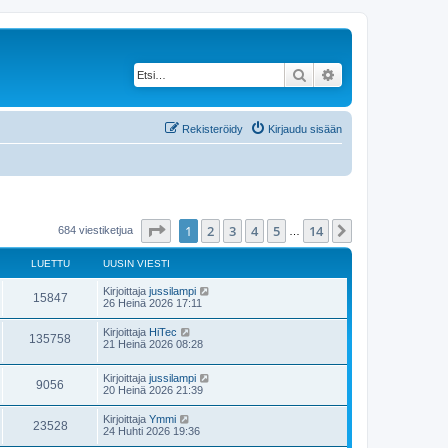
Etsi
Tarkennettu haku
Rekisteröidy
Kirjaudu sisään
Sivu
1
/
14
1
2
3
4
5
14
Seuraava
684 viestiketjua
…
LUETTU
UUSIN VIESTI
Kirjoittaja
jussilampi
15847
26 Heinä 2026 17:11
Kirjoittaja
HiTec
135758
21 Heinä 2026 08:28
Kirjoittaja
jussilampi
9056
20 Heinä 2026 21:39
Kirjoittaja
Ymmi
23528
24 Huhti 2026 19:36