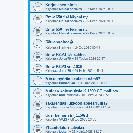
Korjauksen hinta
Kirjoittaja
Metsäkonemies
»
27 Kesä 2024 18:05
Bmw 650 f ei käynnisty
Kirjoittaja
Metsäkonemies
»
25 Kesä 2024 20:00
Bmw 650 f ei käynnisty
Kirjoittaja
Metsäkonemies
»
25 Kesä 2024 19:59
Rätkähuoltoa👍
Kirjoittaja
Harkym
»
19 Elo 2023 00:43
Bmw R25/3 -56 sähköt
Kirjoittaja
Jorge79
»
25 Touko 2024 10:57
Bmw R25/3 vm.1956
Kirjoittaja
Jorge79
»
29 Huhti 2024 15:41
Minkä pyörän keulasta nämä?
Kirjoittaja
Kurahousu
»
04 Huhti 2024 10:14
Muiden kokemuksia K 1300 GT mallista
Kirjoittaja
KariLatomäki
»
10 Helmi 2024 11:28
Takarengas lukkoon abs-jarruilla?
Kirjoittaja
TapaniPirttimaa
»
24 Elo 2023 17:54
Uusi bemaristi (r1150rt)
Kirjoittaja
VWt3
»
08 Elo 2023 13:53
Ylläpitolaturi talveksi.
Kirjoittaja
juslam
»
26 Heinä 2023 14:37