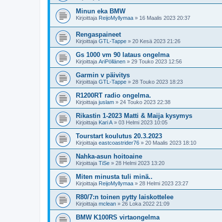
Minun eka BMW
Kirjoittaja
ReijoMyllymaa
»
16 Maalis 2023 20:37
Rengaspaineet
Kirjoittaja
GTL-Tappe
»
20 Kesä 2023 21:26
Gs 1000 vm 90 lataus ongelma
Kirjoittaja
AriPöllänen
»
29 Touko 2023 12:56
Garmin v päivitys
Kirjoittaja
GTL-Tappe
»
28 Touko 2023 18:23
R1200RT radio ongelma.
Kirjoittaja
juslam
»
24 Touko 2023 22:38
Rikastin 1-2023 Matti & Maija kysymys
Kirjoittaja
Kari A
»
03 Helmi 2023 10:05
Tourstart koulutus 20.3.2023
Kirjoittaja
eastcoastrider76
»
20 Maalis 2023 18:10
Nahka-asun hoitoaine
Kirjoittaja
TiSe
»
28 Helmi 2023 13:20
Miten minusta tuli minä..
Kirjoittaja
ReijoMyllymaa
»
28 Helmi 2023 23:27
R80/7:n toinen pytty laiskottelee
Kirjoittaja
mclean
»
26 Loka 2022 21:09
BMW K100RS virtaongelma