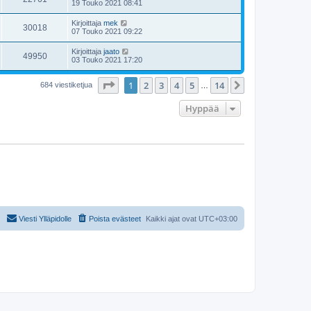
19 Touko 2021 08:41
Kirjoittaja
mek
30018
07 Touko 2021 09:22
Kirjoittaja
jaato
49950
03 Touko 2021 17:20
Sivu
1
/
14
1
2
3
4
5
14
Seuraava
684 viestiketjua
…
Hyppää
Viesti Ylläpidolle
Poista evästeet
Kaikki ajat ovat
UTC+03:00