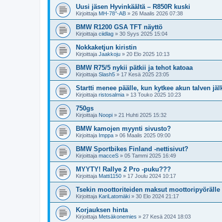
Uusi jäsen Hyvinkäältä – R850R kuski
Kirjoittaja
MH-78°-AB
»
26 Maalis 2026 07:38
BMW R1200 GSA TFT näyttö
Kirjoittaja
ciidlag
»
30 Syys 2025 15:04
Nokkaketjun kiristin
Kirjoittaja
Jaakkoju
»
20 Elo 2025 10:13
BMW R75/5 nykii pätkii ja tehot katoaa
Kirjoittaja
Slash5
»
17 Kesä 2025 23:05
Startti menee päälle, kun kytkee akun talven jä
Kirjoittaja
ristosalmia
»
13 Touko 2025 10:23
750gs
Kirjoittaja
Noopi
»
21 Huhti 2025 15:32
BMW kamojen myynti sivusto?
Kirjoittaja
Imppa
»
06 Maalis 2025 09:00
BMW Sportbikes Finland -nettisivut?
Kirjoittaja
macceS
»
05 Tammi 2025 16:49
MYYTY! Rallye 2 Pro -puku???
Kirjoittaja
Matti1150
»
17 Joulu 2024 10:17
Tsekin moottoriteiden maksut moottoripyörälle
Kirjoittaja
KariLatomäki
»
30 Elo 2024 21:17
Korjauksen hinta
Kirjoittaja
Metsäkonemies
»
27 Kesä 2024 18:03