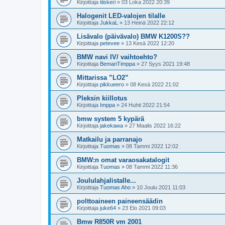
Kirjoittaja
tiiskeri
»
03 Loka 2022 20:39
Halogenit LED-valojen tilalle
Kirjoittaja
JukkaL
»
13 Heinä 2022 22:12
Lisävalo (päivävalo) BMW K1200S??
Kirjoittaja
petevee
»
13 Kesä 2022 12:20
BMW navi IV/ vaihtoehto?
Kirjoittaja
BemariTimppa
»
27 Syys 2021 19:48
Mittarissa ”LO2”
Kirjoittaja
pikkueero
»
08 Kesä 2022 21:02
Pleksin kiillotus
Kirjoittaja
Imppa
»
24 Huhti 2022 21:54
bmw system 5 kypärä
Kirjoittaja
jakekawa
»
27 Maalis 2022 16:22
Matkailu ja parranajo
Kirjoittaja
Tuomas
»
08 Tammi 2022 12:02
BMW:n omat varaosakatalogit
Kirjoittaja
Tuomas
»
08 Tammi 2022 11:36
Joululahjalistalle...
Kirjoittaja
Tuomas Aho
»
10 Joulu 2021 11:03
polttoaineen paineensäädin
Kirjoittaja
juke64
»
23 Elo 2021 09:03
Bmw R850R vm 2001