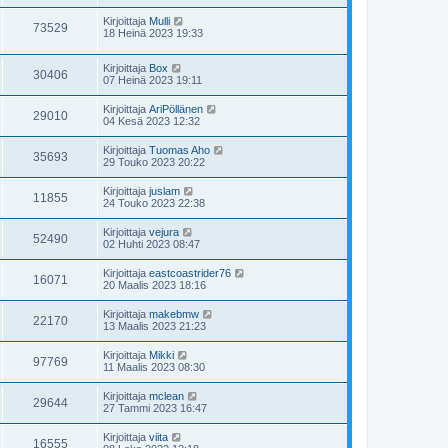
Kirjoittaja
Mulli
73529
18 Heinä 2023 19:33
Kirjoittaja
Box
30406
07 Heinä 2023 19:11
Kirjoittaja
AriPöllänen
29010
04 Kesä 2023 12:32
Kirjoittaja
Tuomas Aho
35693
29 Touko 2023 20:22
Kirjoittaja
juslam
11855
24 Touko 2023 22:38
Kirjoittaja
vejura
52490
02 Huhti 2023 08:47
Kirjoittaja
eastcoastrider76
16071
20 Maalis 2023 18:16
Kirjoittaja
makebmw
22170
13 Maalis 2023 21:23
Kirjoittaja
Mikki
97769
11 Maalis 2023 08:30
Kirjoittaja
mclean
29644
27 Tammi 2023 16:47
Kirjoittaja
viita
16555