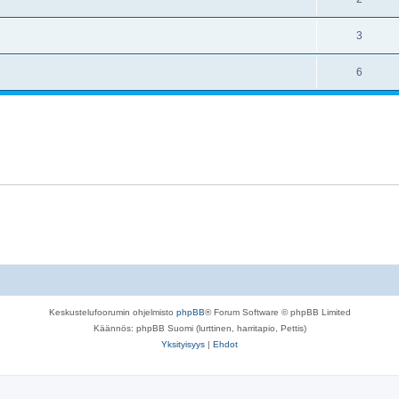
3
6
Keskustelufoorumin ohjelmisto
phpBB
® Forum Software © phpBB Limited
Käännös: phpBB Suomi (lurttinen, harritapio, Pettis)
Yksityisyys
|
Ehdot