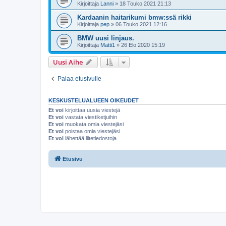
Kirjoittaja
Lanni
»
18 Touko 2021 21:13
Kardaanin haitarikumi bmw:ssä rikki
Kirjoittaja
pep
»
06 Touko 2021 12:16
BMW uusi linjaus.
Kirjoittaja
Matti1
»
26 Elo 2020 15:19
Uusi Aihe
Palaa etusivulle
KESKUSTELUALUEEN OIKEUDET
Et voi
kirjoittaa uusia viestejä
Et voi
vastata viestiketjuihin
Et voi
muokata omia viestejäsi
Et voi
poistaa omia viestejäsi
Et voi
lähettää liitetiedostoja
Etusivu