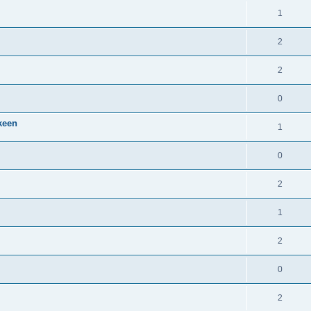
1
2
2
0
lkeen
1
0
2
1
2
0
2