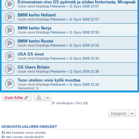
Erinomainen sivu GS pyöristä ja niiden historiasta, Micapeak
Uusin viesti Kirjoittaja
Pekkavee
«
11 Syys 2008 23:07
BMW kerho Hollanti
Uusin viesti Kirjoittaja
Pekkavee
«
11 Syys 2008 22:57
BMW kerho Norja
Uusin viesti Kirjoittaja
Pekkavee
«
11 Syys 2008 22:55
BMW kerho Ruotsi
Uusin viesti Kirjoittaja
Pekkavee
«
11 Syys 2008 22:53
USA GS sivut
Uusin viesti Kirjoittaja
Pekkavee
«
11 Syys 2008 22:43
GS Users Britain
Uusin viesti Kirjoittaja
Pekkavee
«
11 Syys 2008 22:38
Tuon otsikon voisi kyllä muuttaa
Uusin viesti Kirjoittaja
Pekkavee
«
11 Syys 2008 22:16
Vastaukset:
1
Uusi Aihe
35 viestiketjua • Sivu
1
/
1
Hyppää
KESKUSTELUALUEEN OIKEUDET
Et voi
kirjoittaa uusia viestejä
Et voi
vastata viestiketjuihin