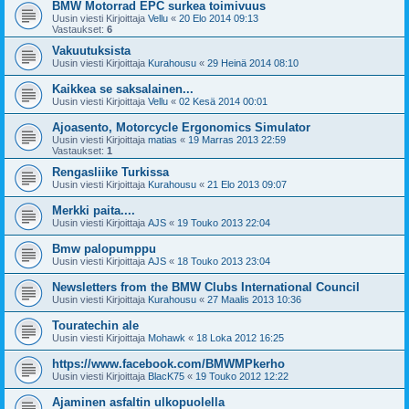
BMW Motorrad EPC surkea toimivuus
Uusin viesti Kirjoittaja
Vellu
«
20 Elo 2014 09:13
Vastaukset:
6
Vakuutuksista
Uusin viesti Kirjoittaja
Kurahousu
«
29 Heinä 2014 08:10
Kaikkea se saksalainen...
Uusin viesti Kirjoittaja
Vellu
«
02 Kesä 2014 00:01
Ajoasento, Motorcycle Ergonomics Simulator
Uusin viesti Kirjoittaja
matias
«
19 Marras 2013 22:59
Vastaukset:
1
Rengasliike Turkissa
Uusin viesti Kirjoittaja
Kurahousu
«
21 Elo 2013 09:07
Merkki paita....
Uusin viesti Kirjoittaja
AJS
«
19 Touko 2013 22:04
Bmw palopumppu
Uusin viesti Kirjoittaja
AJS
«
18 Touko 2013 23:04
Newsletters from the BMW Clubs International Council
Uusin viesti Kirjoittaja
Kurahousu
«
27 Maalis 2013 10:36
Touratechin ale
Uusin viesti Kirjoittaja
Mohawk
«
18 Loka 2012 16:25
https://www.facebook.com/BMWMPkerho
Uusin viesti Kirjoittaja
BlacK75
«
19 Touko 2012 12:22
Ajaminen asfaltin ulkopuolella