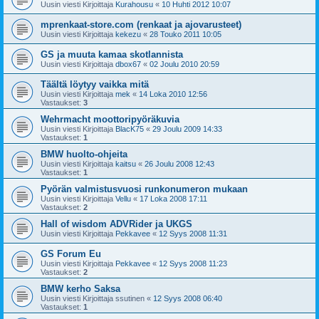
Uusin viesti Kirjoittaja
Kurahousu
«
10 Huhti 2012 10:07
mprenkaat-store.com (renkaat ja ajovarusteet)
Uusin viesti Kirjoittaja
kekezu
«
28 Touko 2011 10:05
GS ja muuta kamaa skotlannista
Uusin viesti Kirjoittaja
dbox67
«
02 Joulu 2010 20:59
Täältä löytyy vaikka mitä
Uusin viesti Kirjoittaja
mek
«
14 Loka 2010 12:56
Vastaukset:
3
Wehrmacht moottoripyöräkuvia
Uusin viesti Kirjoittaja
BlacK75
«
29 Joulu 2009 14:33
Vastaukset:
1
BMW huolto-ohjeita
Uusin viesti Kirjoittaja
kaitsu
«
26 Joulu 2008 12:43
Vastaukset:
1
Pyörän valmistusvuosi runkonumeron mukaan
Uusin viesti Kirjoittaja
Vellu
«
17 Loka 2008 17:11
Vastaukset:
2
Hall of wisdom ADVRider ja UKGS
Uusin viesti Kirjoittaja
Pekkavee
«
12 Syys 2008 11:31
GS Forum Eu
Uusin viesti Kirjoittaja
Pekkavee
«
12 Syys 2008 11:23
Vastaukset:
2
BMW kerho Saksa
Uusin viesti Kirjoittaja
ssutinen
«
12 Syys 2008 06:40
Vastaukset:
1