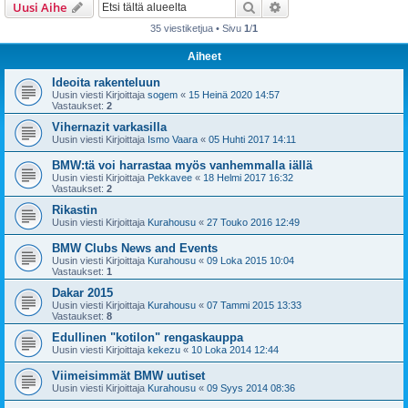
Etsi
Tarkennettu haku
Uusi Aihe
35 viestiketjua • Sivu
1
/
1
Aiheet
Ideoita rakenteluun
Uusin viesti Kirjoittaja
sogem
«
15 Heinä 2020 14:57
Vastaukset:
2
Vihernazit varkasilla
Uusin viesti Kirjoittaja
Ismo Vaara
«
05 Huhti 2017 14:11
BMW:tä voi harrastaa myös vanhemmalla iällä
Uusin viesti Kirjoittaja
Pekkavee
«
18 Helmi 2017 16:32
Vastaukset:
2
Rikastin
Uusin viesti Kirjoittaja
Kurahousu
«
27 Touko 2016 12:49
BMW Clubs News and Events
Uusin viesti Kirjoittaja
Kurahousu
«
09 Loka 2015 10:04
Vastaukset:
1
Dakar 2015
Uusin viesti Kirjoittaja
Kurahousu
«
07 Tammi 2015 13:33
Vastaukset:
8
Edullinen "kotilon" rengaskauppa
Uusin viesti Kirjoittaja
kekezu
«
10 Loka 2014 12:44
Viimeisimmät BMW uutiset
Uusin viesti Kirjoittaja
Kurahousu
«
09 Syys 2014 08:36