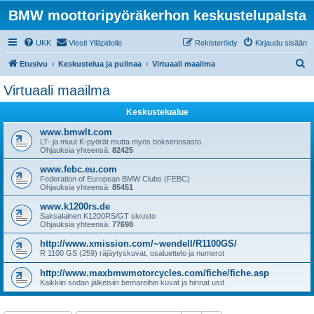
BMW moottoripyöräkerhon keskustelupalsta
UKK
Viesti Ylläpidolle
Rekisteröidy
Kirjaudu sisään
E
Etusivu
Keskustelua ja pulinaa
Virtuaali maailma
t
Virtuaali maailma
s
Keskustelualue
i
www.bmwlt.com
LT- ja muut K-pyörät mutta myös bokseriosasto
Ohjauksia yhteensä:
82425
www.febc.eu.com
Federation of European BMW Clubs (FEBC)
Ohjauksia yhteensä:
85451
www.k1200rs.de
Saksalainen K1200RS/GT sivusto
Ohjauksia yhteensä:
77698
http://www.xmission.com/~wendell/R1100GS/
R 1100 GS (259) räjäytyskuvat, osaluettelo ja numerot
http://www.maxbmwmotorcycles.com/fiche/fiche.asp
Kaikkiin sodan jälkeisiin bemareihin kuvat ja hinnat usd