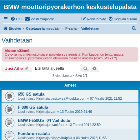
BMW moottoripyöräkerhon keskustelupalsta
UKK
Viesti Ylläpidolle
Rekisteröidy
Kirjaudu sisään
E
Etusivu
Ostetaan ja myydään
F-sarja
Vaihdetaan
t
Vaihdetaan
s
Alueen säännöt
i
Osto- ja myynti-ilmoituksia ei poisteta systeemistä. Kun kaupat on tehty, muuta
ensimmäiseksi jättämäsi viestin otsikkoon maininta asiasta (esim. MYYTY)
Etsi
Tarkennettu haku
Uusi Aihe
5 viestiketjua • Sivu
1
/
1
Aiheet
650 GS satula
Uusin viesti Kirjoittaja
pasi.oksa@luukku.com
«
07 Maalis 2021 11:52
F 800 GS satula
Uusin viesti Kirjoittaja
yari
«
13 Touko 2019 21:46
BMW F650GS -04 Vaihdettu!
Uusin viesti Kirjoittaja
blackfoot
«
13 Tammi 2014 22:59
Funduron satula
Uusin viesti Kirjoittaja
rähämäkäpälä
«
03 Helmi 2013 11:56