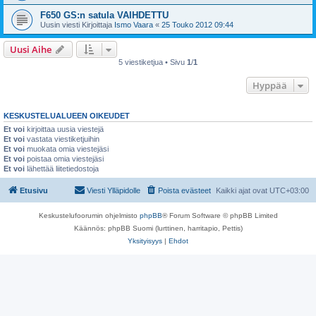
F650 GS:n satula VAIHDETTU
Uusin viesti Kirjoittaja
Ismo Vaara
«
25 Touko 2012 09:44
Uusi Aihe
5 viestiketjua • Sivu
1
/
1
Hyppää
KESKUSTELUALUEEN OIKEUDET
Et voi
kirjoittaa uusia viestejä
Et voi
vastata viestiketjuihin
Et voi
muokata omia viestejäsi
Et voi
poistaa omia viestejäsi
Et voi
lähettää liitetiedostoja
Etusivu
Viesti Ylläpidolle
Poista evästeet
Kaikki ajat ovat
UTC+03:00
Keskustelufoorumin ohjelmisto
phpBB
® Forum Software © phpBB Limited
Käännös: phpBB Suomi (lurttinen, harritapio, Pettis)
Yksityisyys
|
Ehdot