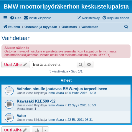
BMW moottoripyöräkerhon keskustelupalsta
UKK
Viesti Ylläpidolle
Rekisteröidy
Kirjaudu sisään
E
Etusivu
Ostetaan ja myydään
Oldtimers
Vaihdetaan
t
Vaihdetaan
s
Alueen säännöt
i
Osto- ja myynti-ilmoituksia ei poisteta systeemistä. Kun kaupat on tehty, muuta
ensimmäiseksi jättämäsi viestin otsikkoon maininta asiasta (esim. MYYTY)
Etsi
Tarkennettu haku
Uusi Aihe
3 viestiketjua • Sivu
1
/
1
Aiheet
Vaihdan sinulle joutavaa BMW-rojua tarpeelliseen
Uusin viesti Kirjoittaja
Ismo Vaara
«
06 Huhti 2016 16:08
Kawasaki KLE500 -92
Uusin viesti Kirjoittaja
Ismo Vaara
«
12 Syys 2011 16:53
Vastaukset:
1
Vator
Uusin viesti Kirjoittaja
Ismo Vaara
«
22 Elo 2011 08:31
Uusi Aihe