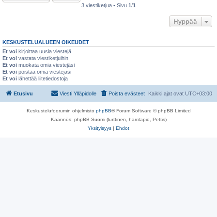
3 viestiketjua • Sivu
1
/
1
Hyppää
KESKUSTELUALUEEN OIKEUDET
Et voi
kirjoittaa uusia viestejä
Et voi
vastata viestiketjuihin
Et voi
muokata omia viestejäsi
Et voi
poistaa omia viestejäsi
Et voi
lähettää liitetiedostoja
Etusivu
Viesti Ylläpidolle
Poista evästeet
Kaikki ajat ovat
UTC+03:00
Keskustelufoorumin ohjelmisto
phpBB
® Forum Software © phpBB Limited
Käännös: phpBB Suomi (lurttinen, harritapio, Pettis)
Yksityisyys
|
Ehdot