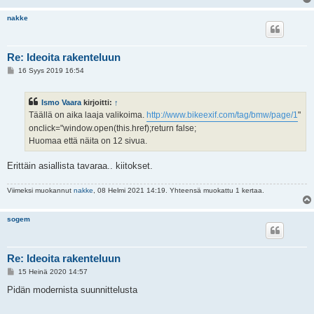
nakke
Re: Ideoita rakenteluun
V
16 Syys 2019 16:54
i
e
s
Ismo Vaara
kirjoitti:
↑
t
i
Täällä on aika laaja valikoima.
http://www.bikeexif.com/tag/bmw/page/1
"
onclick="window.open(this.href);return false;
Huomaa että näita on 12 sivua.
Erittäin asiallista tavaraa.. kiitokset.
Viimeksi muokannut
nakke
, 08 Helmi 2021 14:19. Yhteensä muokattu 1 kertaa.
sogem
Re: Ideoita rakenteluun
V
15 Heinä 2020 14:57
i
e
Pidän modernista suunnittelusta
s
t
i