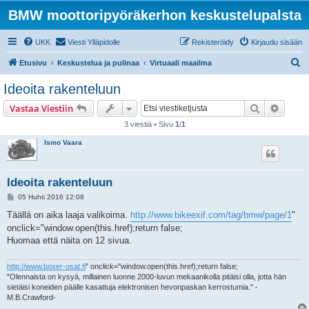
BMW moottoripyöräkerhon keskustelupalsta
UKK
Viesti Ylläpidolle
Rekisteröidy
Kirjaudu sisään
E
Etusivu
Keskustelua ja pulinaa
Virtuaali maailma
t
Ideoita rakenteluun
s
Etsi
Tarken
Vastaa Viestiin
i
3 viestiä • Sivu
1
/
1
Ismo Vaara
Ideoita rakenteluun
V
05 Huhti 2016 12:08
i
e
Täällä on aika laaja valikoima.
http://www.bikeexif.com/tag/bmw/page/1
"
s
onclick="window.open(this.href);return false;
t
i
Huomaa että näita on 12 sivua.
http://www.boxer-osat.fi
" onclick="window.open(this.href);return false;
"Olennaista on kysyä, millainen luonne 2000-luvun mekaanikolla pitäisi olla, jotta hän
sietäisi koneiden päälle kasattuja elektronisen hevonpaskan kerrostumia." -
M.B.Crawford-