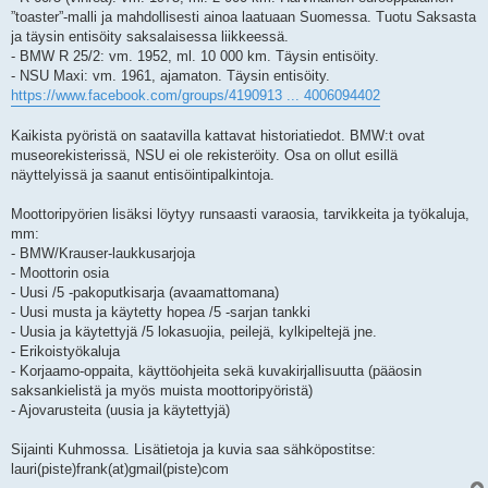
”toaster”-malli ja mahdollisesti ainoa laatuaan Suomessa. Tuotu Saksasta
ja täysin entisöity saksalaisessa liikkeessä.
- BMW R 25/2: vm. 1952, ml. 10 000 km. Täysin entisöity.
- NSU Maxi: vm. 1961, ajamaton. Täysin entisöity.
https://www.facebook.com/groups/4190913 ... 4006094402
Kaikista pyöristä on saatavilla kattavat historiatiedot. BMW:t ovat
museorekisterissä, NSU ei ole rekisteröity. Osa on ollut esillä
näyttelyissä ja saanut entisöintipalkintoja.
Moottoripyörien lisäksi löytyy runsaasti varaosia, tarvikkeita ja työkaluja,
mm:
- BMW/Krauser-laukkusarjoja
- Moottorin osia
- Uusi /5 -pakoputkisarja (avaamattomana)
- Uusi musta ja käytetty hopea /5 -sarjan tankki
- Uusia ja käytettyjä /5 lokasuojia, peilejä, kylkipeltejä jne.
- Erikoistyökaluja
- Korjaamo-oppaita, käyttöohjeita sekä kuvakirjallisuutta (pääosin
saksankielistä ja myös muista moottoripyöristä)
- Ajovarusteita (uusia ja käytettyjä)
Sijainti Kuhmossa. Lisätietoja ja kuvia saa sähköpostitse:
lauri(piste)frank(at)gmail(piste)com