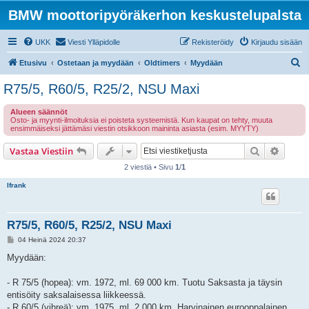
BMW moottoripyöräkerhon keskustelupalsta
UKK
Viesti Ylläpidolle
Rekisteröidy
Kirjaudu sisään
E
Etusivu
Ostetaan ja myydään
Oldtimers
Myydään
t
R75/5, R60/5, R25/2, NSU Maxi
s
Alueen säännöt
i
Osto- ja myynti-ilmoituksia ei poisteta systeemistä. Kun kaupat on tehty, muuta
ensimmäiseksi jättämäsi viestin otsikkoon maininta asiasta (esim. MYYTY)
Etsi
Tarken
Vastaa Viestiin
2 viestiä • Sivu
1
/
1
lfrank
R75/5, R60/5, R25/2, NSU Maxi
V
04 Heinä 2024 20:37
i
e
Myydään:
s
t
i
- R 75/5 (hopea): vm. 1972, ml. 69 000 km. Tuotu Saksasta ja täysin
entisöity saksalaisessa liikkeessä.
- R 60/5 (vihreä): vm. 1975, ml. 2 000 km. Harvinainen eurooppalainen