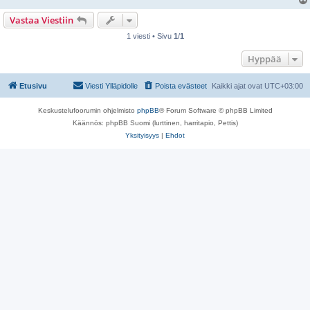
Vastaa Viestiin
1 viesti • Sivu
1
/
1
Hyppää
Etusivu
Viesti Ylläpidolle
Poista evästeet
Kaikki ajat ovat
UTC+03:00
Keskustelufoorumin ohjelmisto
phpBB
® Forum Software © phpBB Limited
Käännös: phpBB Suomi (lurttinen, harritapio, Pettis)
Yksityisyys
|
Ehdot