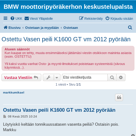
BMW moottoripyöräkerhon keskustelupalsta
UKK
Viesti Ylläpidolle
Rekisteröidy
Kirjaudu sisään
E
Etusivu
Ostetaan ja myydään
Ostetaan
t
Ostettu Vasen peili K1600 GT vm 2012 pyörään
s
Alueen säännöt
i
Kun kaupat on tehty, muuta ensimmäiseksi jättämäsi viestin otsikkoon maininta asiasta
(esim. OSTETTU)
Yli kaksi vuotta vanhat Osto- ja myynti-ilmoitukset poistetaan systeemistä (siivous
käynnissä...).
Etsi
Tarken
Vastaa Viestiin
1 viesti • Sivu
1
/
1
markkumikael
Ostettu Vasen peili K1600 GT vm 2012 pyörään
V
08 Kesä 2025 10:24
i
e
Löytyiskö keltään tonnikuussatasen vasenta peiliä? Ostaisin pois.
s
Markku
t
i