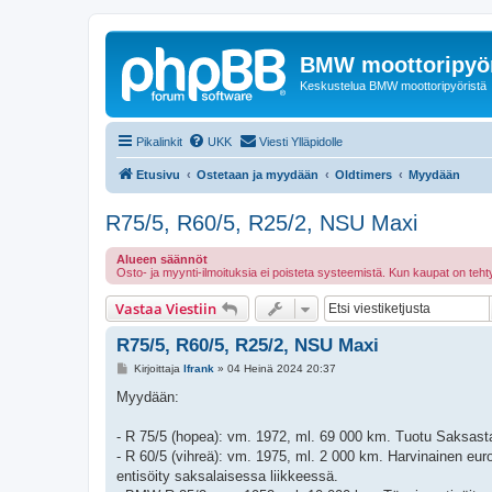
BMW moottoripyör
Keskustelua BMW moottoripyöristä
Pikalinkit
UKK
Viesti Ylläpidolle
Etusivu
Ostetaan ja myydään
Oldtimers
Myydään
R75/5, R60/5, R25/2, NSU Maxi
Alueen säännöt
Osto- ja myynti-ilmoituksia ei poisteta systeemistä. Kun kaupat on te
Vastaa Viestiin
R75/5, R60/5, R25/2, NSU Maxi
V
Kirjoittaja
lfrank
»
04 Heinä 2024 20:37
i
e
Myydään:
s
t
i
- R 75/5 (hopea): vm. 1972, ml. 69 000 km. Tuotu Saksasta 
- R 60/5 (vihreä): vm. 1975, ml. 2 000 km. Harvinainen eur
entisöity saksalaisessa liikkeessä.