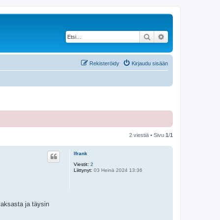
Etsi
Tarkennettu haku
Rekisteröidy
Kirjaudu sisään
2 viestiä • Sivu
1
/
1
lfrank
Viestit:
2
Liittynyt:
03 Heinä 2024 13:36
Saksasta ja täysin