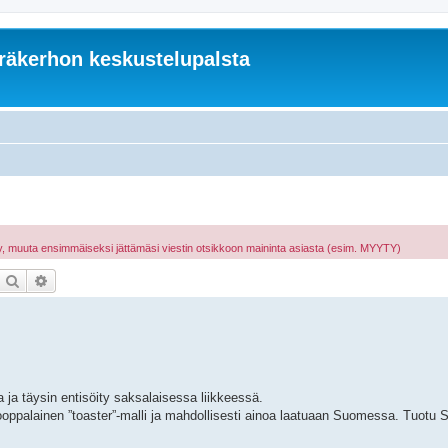
äkerhon keskustelupalsta
hty, muuta ensimmäiseksi jättämäsi viestin otsikkoon maininta asiasta (esim. MYYTY)
Etsi
Tarkennettu haku
ja täysin entisöity saksalaisessa liikkeessä.
ooppalainen ”toaster”-malli ja mahdollisesti ainoa laatuaan Suomessa. Tuotu 