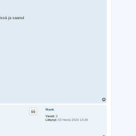
yissä ja saanut
Y
l
ö
lfrank
s
Viestit:
2
Liittynyt:
03 Heinä 2024 13:36