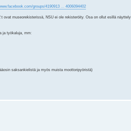
/www.facebook.com/groups/4190913 ... 4006094402
:t ovat museorekisterissä, NSU ei ole rekisteröity. Osa on ollut esillä näyttel
ta ja työkaluja, mm:
pääosin saksankielistä ja myös muista moottoripyöristä)