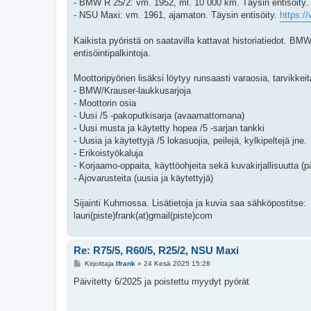
- BMW R 25/2: vm. 1952, ml. 10 000 km. Täysin entisöity.
- NSU Maxi: vm. 1961, ajamaton. Täysin entisöity.
https:/
Kaikista pyöristä on saatavilla kattavat historiatiedot. BMW
entisöintipalkintoja.
Moottoripyörien lisäksi löytyy runsaasti varaosia, tarvikkei
- BMW/Krauser-laukkusarjoja
- Moottorin osia
- Uusi /5 -pakoputkisarja (avaamattomana)
- Uusi musta ja käytetty hopea /5 -sarjan tankki
- Uusia ja käytettyjä /5 lokasuojia, peilejä, kylkipeltejä jne.
- Erikoistyökaluja
- Korjaamo-oppaita, käyttöohjeita sekä kuvakirjallisuutta (
- Ajovarusteita (uusia ja käytettyjä)
Sijainti Kuhmossa. Lisätietoja ja kuvia saa sähköpostitse:
lauri(piste)frank(at)gmail(piste)com
Re: R75/5, R60/5, R25/2, NSU Maxi
V
Kirjoittaja
lfrank
»
24 Kesä 2025 15:28
i
e
Päivitetty 6/2025 ja poistettu myydyt pyörät
s
t
i