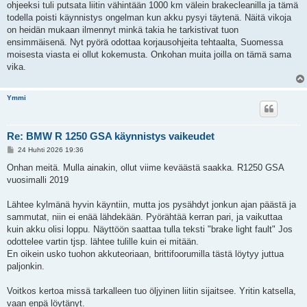
ohjeeksi tuli putsata liitin vähintään 1000 km välein brakecleanilla ja tämä
todella poisti käynnistys ongelman kun akku pysyi täytenä. Näitä vikoja
on heidän mukaan ilmennyt minkä takia he tarkistivat tuon
ensimmäisenä. Nyt pyörä odottaa korjausohjeita tehtaalta, Suomessa
moisesta viasta ei ollut kokemusta. Onkohan muita joilla on tämä sama
vika.
Ymmi
Re: BMW R 1250 GSA käynnistys vaikeudet
V
24 Huhti 2026 19:36
i
e
Onhan meitä. Mulla ainakin, ollut viime keväästä saakka. R1250 GSA
s
vuosimalli 2019
t
i
Lähtee kylmänä hyvin käyntiin, mutta jos pysähdyt jonkun ajan päästä ja
sammutat, niin ei enää lähdekään. Pyörähtää kerran pari, ja vaikuttaa
kuin akku olisi loppu. Näyttöön saattaa tulla teksti "brake light fault" Jos
odottelee vartin tjsp. lähtee tulille kuin ei mitään.
En oikein usko tuohon akkuteoriaan, brittifoorumilla tästä löytyy juttua
paljonkin.
Voitkos kertoa missä tarkalleen tuo öljyinen liitin sijaitsee. Yritin katsella,
vaan enpä löytänyt.