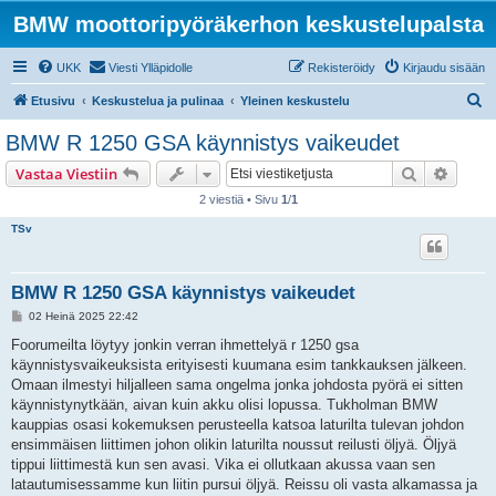
BMW moottoripyöräkerhon keskustelupalsta
UKK
Viesti Ylläpidolle
Rekisteröidy
Kirjaudu sisään
E
Etusivu
Keskustelua ja pulinaa
Yleinen keskustelu
t
BMW R 1250 GSA käynnistys vaikeudet
s
Etsi
Tarken
Vastaa Viestiin
i
2 viestiä • Sivu
1
/
1
TSv
BMW R 1250 GSA käynnistys vaikeudet
V
02 Heinä 2025 22:42
i
e
Foorumeilta löytyy jonkin verran ihmettelyä r 1250 gsa
s
käynnistysvaikeuksista erityisesti kuumana esim tankkauksen jälkeen.
t
i
Omaan ilmestyi hiljalleen sama ongelma jonka johdosta pyörä ei sitten
käynnistynytkään, aivan kuin akku olisi lopussa. Tukholman BMW
kauppias osasi kokemuksen perusteella katsoa laturilta tulevan johdon
ensimmäisen liittimen johon olikin laturilta noussut reilusti öljyä. Öljyä
tippui liittimestä kun sen avasi. Vika ei ollutkaan akussa vaan sen
latautumisessamme kun liitin pursui öljyä. Reissu oli vasta alkamassa ja