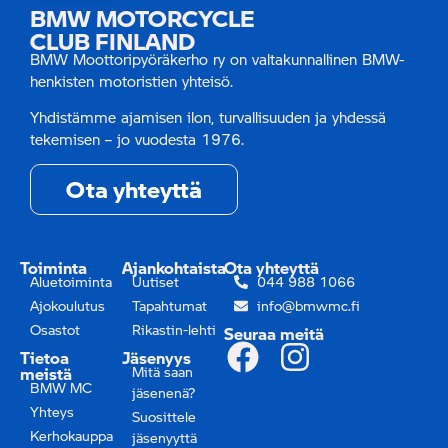
BMW MOTORCYCLE
CLUB FINLAND
BMW Moottoripyöräkerho ry on valtakunnallinen BMW-
henkisten motoristien yhteisö.
Yhdistämme ajamisen ilon, turvallisuuden ja yhdessä
tekemisen – jo vuodesta 1976.
Ota yhteyttä
Toiminta
Ajankohtaista
Ota yhteyttä
Aluetoiminta
Uutiset
044 988 1066
Ajokoulutus
Tapahtumat
info@bmwmc.fi
Osastot
Rikastin-lehti
Seuraa meitä
Tietoa
Jäsenyys
meistä
Mitä saan
BMW MC
jäsenenä?
Yhteys
Suosittele
Kerhokauppa
jäsenyyttä