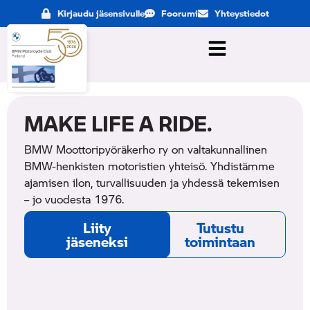
Kirjaudu jäsensivulle
Foorumi
Yhteystiedot
MAKE LIFE A RIDE.
BMW Moottoripyöräkerho ry on valtakunnallinen
BMW-henkisten motoristien yhteisö.
Yhdistämme
ajamisen ilon, turvallisuuden ja yhdessä tekemisen
– jo vuodesta 1976.
Liity
Tutustu
jäseneksi
toimintaan