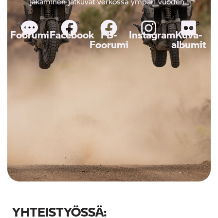
jakaminen jatkuvat verkossa ympäri vuoden.
Foorumi
Facebook
FB-
Instagram
Kuva-
Foorumi
albumit
YHTEISTYÖSSÄ: