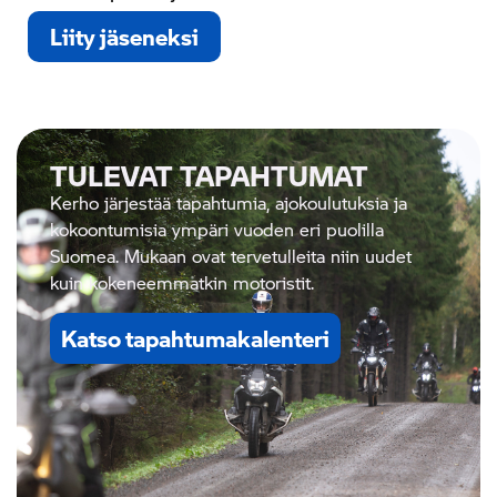
Liity jäseneksi
TULEVAT TAPAHTUMAT
Kerho järjestää tapahtumia, ajokoulutuksia ja
kokoontumisia ympäri vuoden eri puolilla
Suomea.
Mukaan ovat tervetulleita niin uudet
kuin kokeneemmatkin motoristit.
Katso tapahtumakalenteri