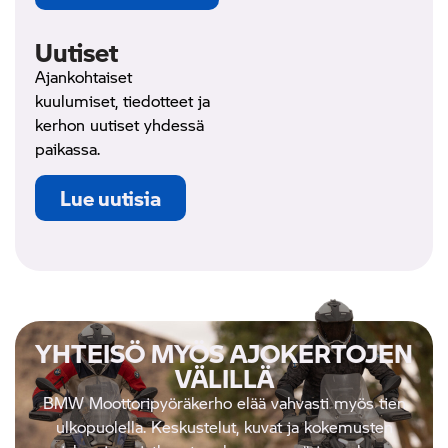
Uutiset
Ajankohtaiset
kuulumiset, tiedotteet ja
kerhon uutiset yhdessä
paikassa.
Lue uutisia
YHTEISÖ MYÖS AJOKERTOJEN
VÄLILLÄ
BMW Moottoripyöräkerho elää vahvasti myös tien
ulkopuolella. Keskustelut, kuvat ja kokemusten