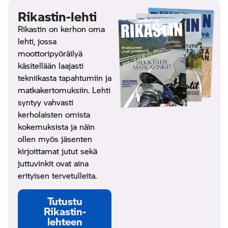
Rikastin-lehti
Rikastin on
kerhon oma
lehti, jossa
moottoripyöräilyä
käsitellään laajasti
tekniikasta tapahtumiin ja
matkakertomuksiin. Lehti
syntyy vahvasti
kerholaisten omista
kokemuksista ja näin
ollen myös jäsenten
kirjoittamat jutut sekä
juttuvinkit ovat aina
erityisen tervetulleita.
Tutustu
Rikastin-
lehteen