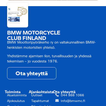
BMW MOTORCYCLE
CLUB FINLAND
BMW Moottoripyöräkerho ry on valtakunnallinen BMW-
henkisten motoristien yhteisö.
Yhdistämme ajamisen ilon, turvallisuuden ja yhdessä
tekemisen – jo vuodesta 1976.
Ota yhteyttä
Toiminta
Ajankohtaista
Ota yhteyttä
Aluetoiminta
Uutiset
044 988 1066
Ajokoulutus
Tapahtumat
info@bmwmc.fi