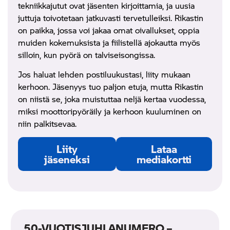
tekniikkajutut ovat jäsenten kirjoittamia, ja uusia
juttuja toivotetaan jatkuvasti tervetulleiksi. Rikastin
on paikka, jossa voi jakaa omat oivallukset, oppia
muiden kokemuksista ja fiilistellä ajokautta myös
silloin, kun pyörä on talviseisongissa.
Jos haluat lehden postiluukustasi, liity mukaan
kerhoon. Jäsenyys tuo paljon etuja, mutta Rikastin
on niistä se, joka muistuttaa neljä kertaa vuodessa,
miksi moottoripyöräily ja kerhoon kuuluminen on
niin palkitsevaa.
Liity
Lataa
jäseneksi
mediakortti
50-VUOTISJUHLANUMERO –