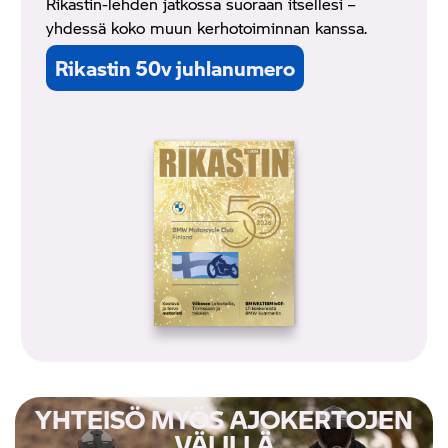
Rikastin-lehden jatkossa suoraan itsellesi –
yhdessä koko muun kerhotoiminnan kanssa.
Rikastin 50v juhlanumero
YHTEISÖ MYÖS AJOKERTOJEN
VÄLILLÄ