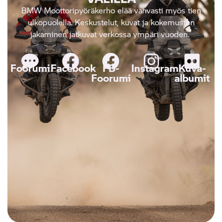
BMW Moottoripyöräkerho elää vahvasti myös tien
ulkopuolella. Keskustelut, kuvat ja kokemusten
jakaminen jatkuvat verkossa ympäri vuoden.
Foorumi
Facebook
FB-
Instagram
Kuva-
Foorumi
albumit