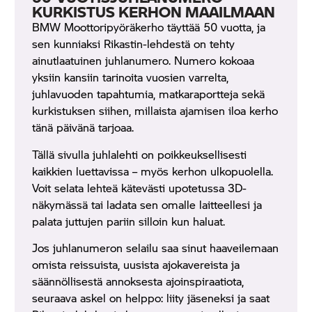
KURKISTUS KERHON MAAILMAAN
BMW Moottoripyöräkerho täyttää 50 vuotta, ja
sen kunniaksi Rikastin-lehdestä on tehty
ainutlaatuinen juhlanumero. Numero kokoaa
yksiin kansiin tarinoita vuosien varrelta,
juhlavuoden tapahtumia, matkaraportteja sekä
kurkistuksen siihen, millaista ajamisen iloa kerho
tänä päivänä tarjoaa.
Tällä sivulla juhlalehti on poikkeuksellisesti
kaikkien luettavissa – myös kerhon ulkopuolella.
Voit selata lehteä kätevästi upotetussa 3D-
näkymässä tai ladata sen omalle laitteellesi ja
palata juttujen pariin silloin kun haluat.
Jos juhlanumeron selailu saa sinut haaveilemaan
omista reissuista, uusista ajokavereista ja
säännöllisestä annoksesta ajoinspiraatiota,
seuraava askel on helppo: liity jäseneksi ja saat