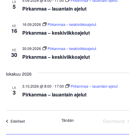
5.09.2026 @ 8:00
-
17:00
Pirkanmaa – lauantain ajelut
LA
5
Pirkanmaa – lauantain ajelut
16.09.2026
Pirkanmaa – keskiviikkoajelut
KE
16
Pirkanmaa – keskiviikkoajelut
30.09.2026
Pirkanmaa – keskiviikkoajelut
KE
30
Pirkanmaa – keskiviikkoajelut
lokakuu 2026
3.10.2026 @ 8:00
-
17:00
Pirkanmaa – lauantain ajelut
LA
3
Pirkanmaa – lauantain ajelut
Tapa
Tänään
Seuraavat
Tapahtumat
Edelliset