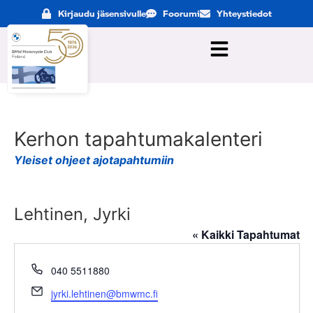
Kirjaudu jäsensivulle
Foorumi
Yhteystiedot
Kerhon tapahtumakalenteri
Yleiset ohjeet ajotapahtumiin
Lehtinen, Jyrki
« Kaikki Tapahtumat
Puhelin
040 5511880
Sähköposti
jyrki.lehtinen@bmwmc.fi