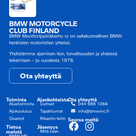
BMW MOTORCYCLE
CLUB FINLAND
BMW Moottoripyöräkerho ry on valtakunnallinen BMW-
henkisten motoristien yhteisö.
Yhdistämme ajamisen ilon, turvallisuuden ja yhdessä
tekemisen – jo vuodesta 1976.
Ota yhteyttä
Toiminta
Ajankohtaista
Ota yhteyttä
Aluetoiminta
Uutiset
044 988 1066
Ajokoulutus
Tapahtumat
info@bmwmc.fi
Osastot
Rikastin-lehti
Seuraa meitä
Tietoa
Jäsenyys
meistä
Mitä saan
BMW MC