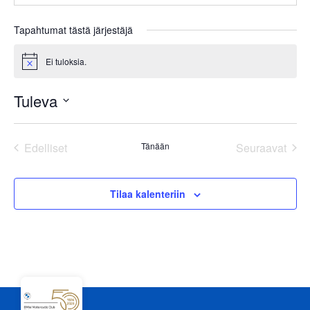
Tapahtumat tästä järjestäjä
Ei tuloksia.
Notice
Tuleva
Valitse
päivä.
Tapahtumat
Tapa
Edelliset
Tänään
Seuraavat
Tilaa kalenteriin