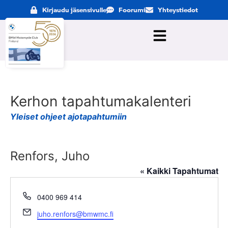
Kirjaudu jäsensivulle
Foorumi
Yhteystiedot
Kerhon tapahtumakalenteri
Yleiset ohjeet ajotapahtumiin
Renfors, Juho
« Kaikki Tapahtumat
Puhelin
0400 969 414
Sähköposti
juho.renfors@bmwmc.fi