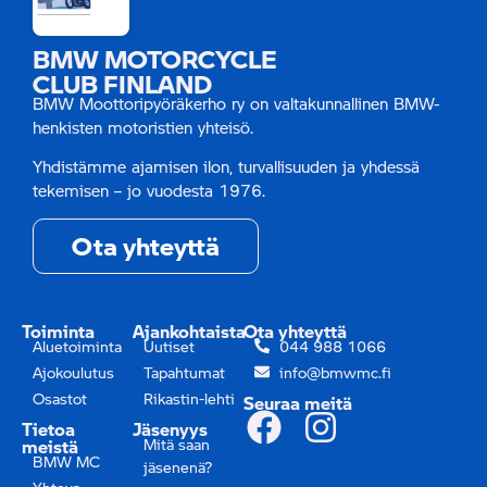
BMW MOTORCYCLE
CLUB FINLAND
BMW Moottoripyöräkerho ry on valtakunnallinen BMW-
henkisten motoristien yhteisö.
Yhdistämme ajamisen ilon, turvallisuuden ja yhdessä
tekemisen – jo vuodesta 1976.
Ota yhteyttä
Toiminta
Ajankohtaista
Ota yhteyttä
Aluetoiminta
Uutiset
044 988 1066
Ajokoulutus
Tapahtumat
info@bmwmc.fi
Osastot
Rikastin-lehti
Seuraa meitä
Tietoa
Jäsenyys
meistä
Mitä saan
BMW MC
jäsenenä?