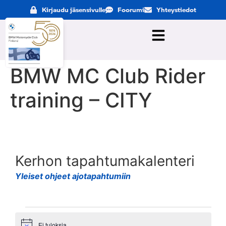
Kirjaudu jäsensivulle
Foorumi
Yhteystiedot
BMW MC Club Rider
training – CITY
Kerhon tapahtumakalenteri
Yleiset ohjeet ajotapahtumiin
Ei tuloksia.