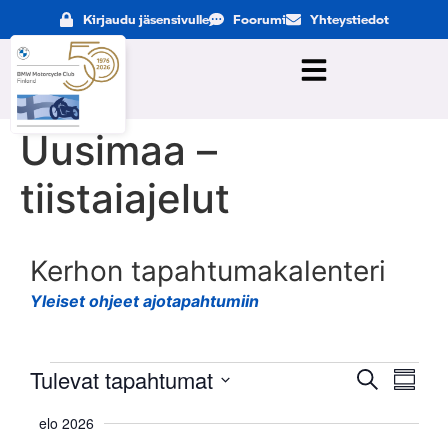
Kirjaudu jäsensivulle
Foorumi
Yhteystiedot
Uusimaa –
tiistaiajelut
Kerhon tapahtumakalenteri
Yleiset ohjeet ajotapahtumiin
Tapah
Ta
Tulevat tapahtumat
Etsi
Yhteen
Valitse
Vi
Etsi
päivä.
elo 2026
Nav