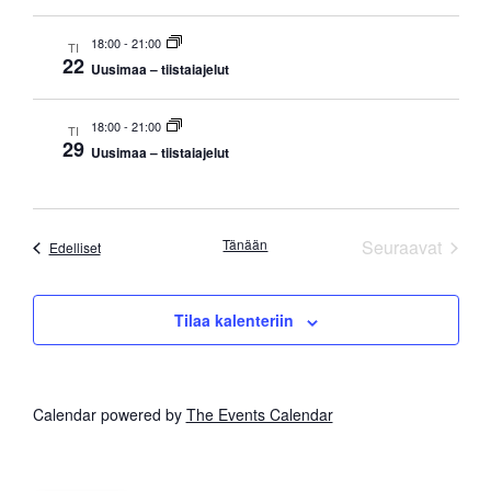
18:00
-
21:00
TI
22
Uusimaa – tiistaiajelut
18:00
-
21:00
TI
29
Uusimaa – tiistaiajelut
Tapah
Tänään
Seuraavat
Tapahtumat
Edelliset
Tilaa kalenteriin
Calendar powered by
The Events Calendar