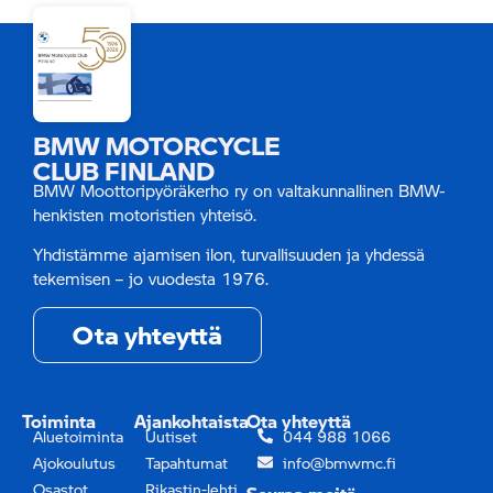
BMW MOTORCYCLE
CLUB FINLAND
BMW Moottoripyöräkerho ry on valtakunnallinen BMW-
henkisten motoristien yhteisö.
Yhdistämme ajamisen ilon, turvallisuuden ja yhdessä
tekemisen – jo vuodesta 1976.
Ota yhteyttä
Toiminta
Ajankohtaista
Ota yhteyttä
Aluetoiminta
Uutiset
044 988 1066
Ajokoulutus
Tapahtumat
info@bmwmc.fi
Osastot
Rikastin-lehti